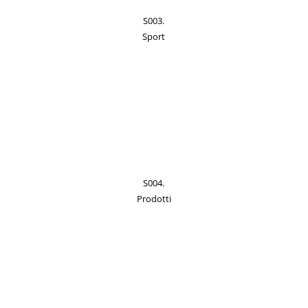
S003.
Sport
S004.
Prodotti