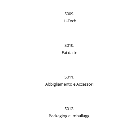
S009.
Hi-Tech
S010.
Fai da te
S011.
Abbigliamento e Accessori
S012.
Packaging e Imballaggi