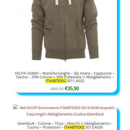
FELPA UOMO – Maniche lunghe – Zip intera – Cappuccio –
Tasche – 70% Cotone + 30% Poliestere // Abbigliamento –
ITAABTE002
.S011.A032
Il
Il
€
35,90
€
45,90
prezzo
prezzo
originale
attuale
era:
è:
€45,90.
€35,90.
Grembiuli – Cotone – 10 pz – Bianchi // Abbigliamento –
Cucina – Protezioni –
ITAABTE002
.S013.A030