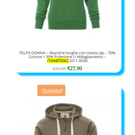
FELPA DONNA – Maniche lunghe con mezza zip – 70%
Cotone + 30% Poliestere // Abbigliamento –
ITAABTE002
.S011.A034
Il
Il
€
27,90
€
33,90
prezzo
prezzo
originale
attuale
Sconto!
era:
è:
€33,90.
€27,90.