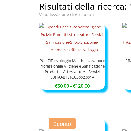
Risultati della ricerca: 
Visualizzazione di 6 risultati
PULIZIE : Noleggio Macchina a vapore
PR
Professionale // Igiene e Sanificazione
– Prodotti – Attrezzature – Servizi –
EUITAABTE10A.S002.001A
Fascia
€
60,00
-
€
120,00
di
prezzo:
da
€60,00
a
Sconto!