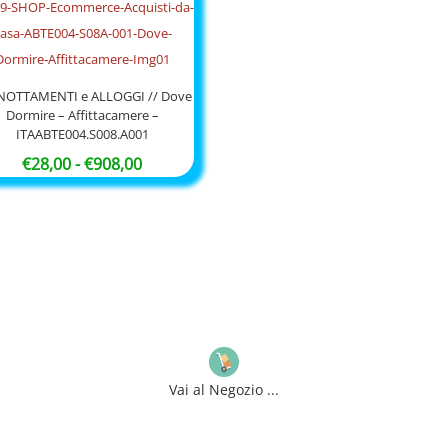
NOTTAMENTI e ALLOGGI // Dove
Dormire – Affittacamere –
ITAABTE004.S008.A001
Fascia
€
28,00
-
€
908,00
di
prezzo:
da
€28,00
a
€908,00
Vai al Negozio ...