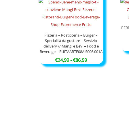
€120,00
PER
Pizzeria – Rosticceria – Burger –
Specialità da gustare – Servizio
delivery // Mangi e Bevi – Food e
Beverage – EUITAABTE08A.S006.001A
Fascia
€
24,99
-
€
86,99
di
prezzo:
da
€24,99
a
€86,99