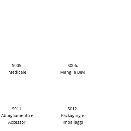
S005.
S006.
Medicale
Mangi e Bevi
S011.
S012.
Abbigliamento e
Packaging e
Accessori
Imballaggi