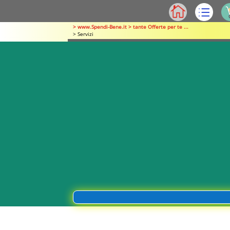
> www.Spendi-Bene.it > tante Offerte per te ...
> Servizi