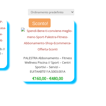
Sconto!
 //
l –
PALESTRA Abbonamento – Fitness
Wellness Piscina // Sport – Centri
cia
Sportivi – Servizi –
EUITAABTE11A.S003.001A
zzo:
Fascia
€
160,00
-
€
480,00
di
,00
prezzo:
da
,00
€160,00