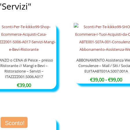
"Servizi"
ANZO o CENA di Pesce – presso
ABBONAMENTO Assistenza Web
Ristorante // Mangi e Bevi –
Consulenze – Mail / Siti / Socia
Ristorazione – Servizi –
EUITAABTE01A.S007.001A
ITAZZZZ001.S006.A017
Fas
€
39,00
-
€
99,00
€
39,00
di
pre
da
€39
a
Sconto!
€99