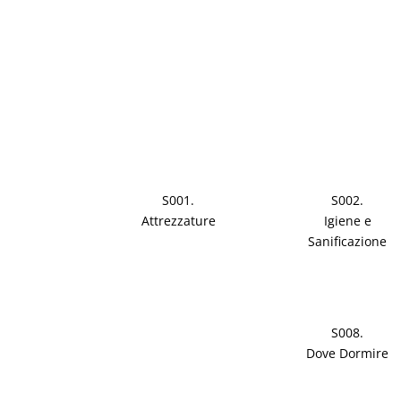
S001.
S002.
Attrezzature
Igiene e
Sanificazione
S008.
Dove Dormire