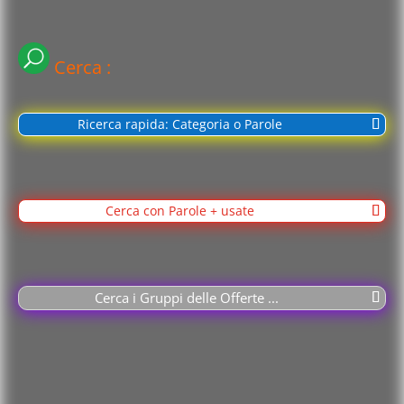
Cerca :
Ricerca rapida: Categoria o Parole
Cerca con Parole + usate
Cerca i Gruppi delle Offerte ...