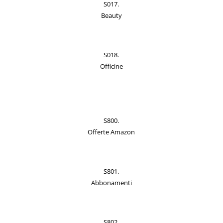
S017.
Beauty
S018.
Officine
S800.
Offerte Amazon
S801.
Abbonamenti
S802.