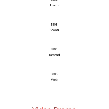
Usato
S803.
Sconti
S804.
Recenti
S805.
Web