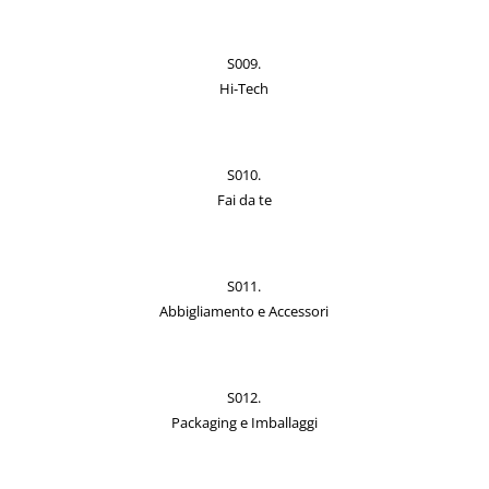
S009.
Hi-Tech
S010.
Fai da te
S011.
Abbigliamento e Accessori
S012.
Packaging e Imballaggi