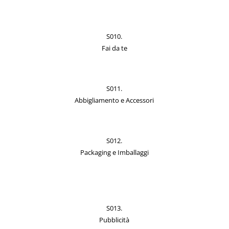
S010.
Fai da te
S011.
Abbigliamento e Accessori
S012.
Packaging e Imballaggi
S013.
Pubblicità