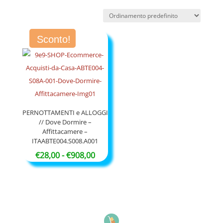
Sconto!
PERNOTTAMENTI e ALLOGGI
// Dove Dormire –
Affittacamere –
ITAABTE004.S008.A001
Fascia
€
28,00
-
€
908,00
di
prezzo:
da
€28,00
a