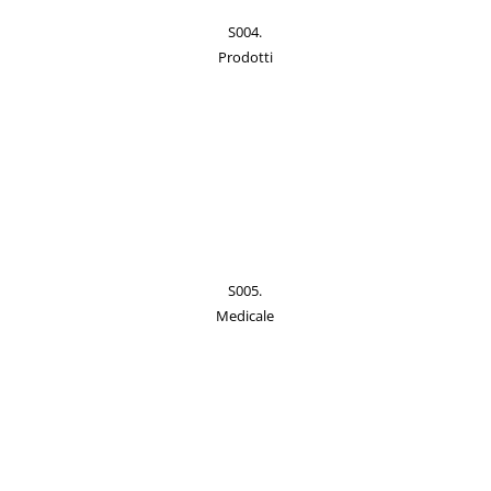
S004.
Prodotti
S005.
Medicale