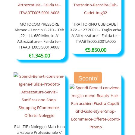
MOTOCOMPRESSORE
TRATTORINO CUB CADET
Airmec – Loncin G 210 – Teb
XZ2 – 127 ZERO – Taglio erba
22 – Lt. 680 Minuto //
// Attrezzature – Fai da te –
Attrezzature – Fai da te –
ITAABTE005.S001.A005
ITAABTE005.S001.A008
€
5.850,00
€
1.345,00
Sconto!
PULIZIE : Noleggio Macchina
a vapore Professionale //