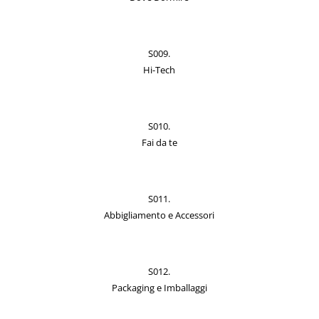
S009.
Hi-Tech
S010.
Fai da te
S011.
Abbigliamento e Accessori
S012.
Packaging e Imballaggi