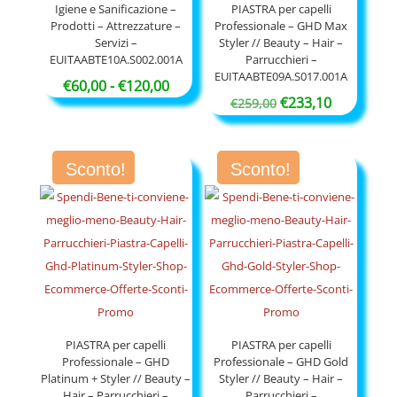
Igiene e Sanificazione –
PIASTRA per capelli
Prodotti – Attrezzature –
Professionale – GHD Max
Servizi –
Styler // Beauty – Hair –
EUITAABTE10A.S002.001A
Parrucchieri –
EUITAABTE09A.S017.001A
Fascia
€
60,00
-
€
120,00
Il
Il
€
233,10
€
259,00
di
prezzo
prezzo
prezzo:
originale
attuale
da
Sconto!
Sconto!
era:
è:
€60,00
€259,00.
€233,10.
a
€120,00
PIASTRA per capelli
PIASTRA per capelli
Professionale – GHD
Professionale – GHD Gold
Platinum + Styler // Beauty –
Styler // Beauty – Hair –
Hair – Parrucchieri –
Parrucchieri –