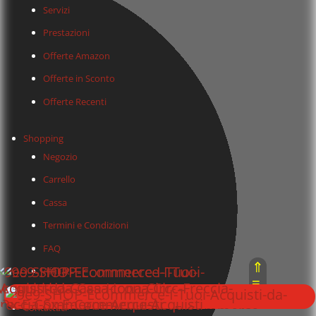
Servizi
Prestazioni
Offerte Amazon
Offerte in Sconto
Offerte Recenti
Shopping
Negozio
Carrello
Cassa
Termini e Condizioni
FAQ
⇑
Affiliati
≡
⇓
Contattaci