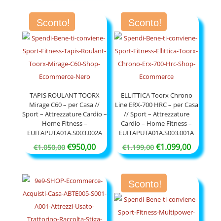
originale
attuale
originale
attuale
era:
è:
Sconto!
Sconto!
era:
è:
€650,00.
€550,00.
€750,00.
€650,00.
TAPIS ROULANT TOORX
ELLITTICA Toorx Chrono
Mirage C60 – per Casa //
Line ERX-700 HRC – per Casa
Sport – Attrezzature Cardio –
// Sport – Attrezzature
Home Fitness –
Cardio – Home Fitness –
EUITAPUTA01A.S003.002A
EUITAPUTA01A.S003.001A
Il
Il
Il
Il
€
950,00
€
1.099,00
€
1.050,00
€
1.199,00
prezzo
prezzo
prezzo
prezzo
originale
attuale
originale
attuale
Sconto!
era:
è:
era:
è:
€1.050,00.
€950,00.
€1.199,00.
€1.099,0