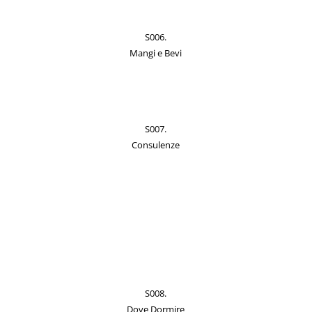
S006.
Mangi e Bevi
S007.
Consulenze
S008.
Dove Dormire