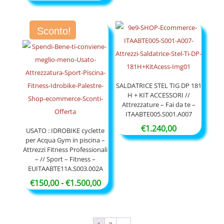
Sconto!
SALDATRICE STEL TIG DP 181
H + KIT ACCESSORI //
Attrezzature – Fai da te –
ITAABTE005.S001.A007
€
1.240,00
USATO : IDROBIKE cyclette
per Acqua Gym in piscina –
Attrezzi Fitness Professionali
– // Sport – Fitness –
EUITAABTE11A.S003.002A
Fascia
€
150,00
-
€
1.500,00
di
prezzo:
da