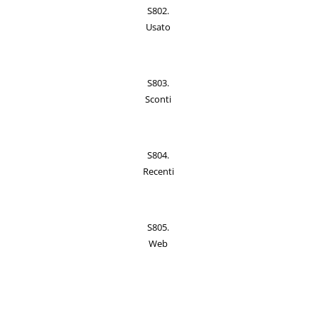
S802.
Usato
S803.
Sconti
S804.
Recenti
S805.
Web