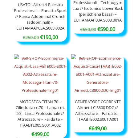
Professionali – Technogym
USATO : Attrezzi Palestra
Lux // Isotonico Lower Back
Professionali – Panatta Sport
(per schiena bassa) –
// Panca Addominal Crunch
EUITAMAAP03A.S003.001A
(addominali) –
EUITAMAAP03A.S003.002A
Il
Il
€
590,00
€
650,00
Il
Il
prezzo
prezzo
€
190,00
€
250,00
prezzo
prezzo
originale
attuale
originale
attuale
era:
è:
era:
è:
€650,00.
€590,00.
€250,00.
€190,00.
MOTOSEGA TITAN 70 –
GENERATORE CORRENTE
Cilindrata cc.70 – Lama cm.
Airmec LC 3800 DDC //
50 – Linea Professionale //
Attrezzature – Fai da te –
Attrezzature – Fai da te –
ITAABTE002.S001.A001
ITAABTE005.S001.A002
€
649,00
€
499,00