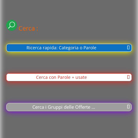
Cerca :
Ricerca rapida: Categoria o Parole
Cerca con Parole + usate
Cerca i Gruppi delle Offerte ...