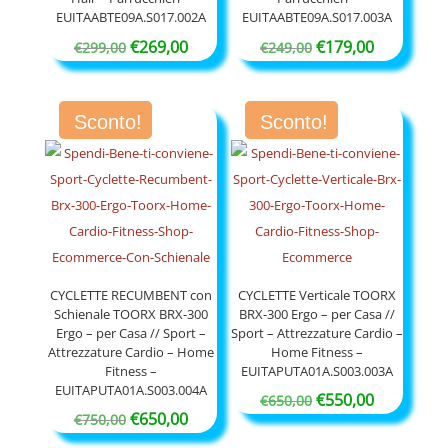
EUITAABTE09A.S017.002A
EUITAABTE09A.S017.003A
Il
Il
Il
Il
€
269,00
€
179,00
€
299,00
€
249,00
prezzo
prezzo
prezzo
prezzo
originale
attuale
originale
attuale
Sconto!
Sconto!
era:
è:
era:
è:
€299,00.
€269,00.
€249,00.
€179,00.
CYCLETTE RECUMBENT con
CYCLETTE Verticale TOORX
Schienale TOORX BRX-300
BRX-300 Ergo – per Casa //
Ergo – per Casa // Sport –
Sport – Attrezzature Cardio –
Attrezzature Cardio – Home
Home Fitness –
Fitness –
EUITAPUTA01A.S003.003A
EUITAPUTA01A.S003.004A
Il
Il
€
550,00
€
650,00
Il
Il
€
650,00
€
750,00
prezzo
prezzo
prezzo
prezzo