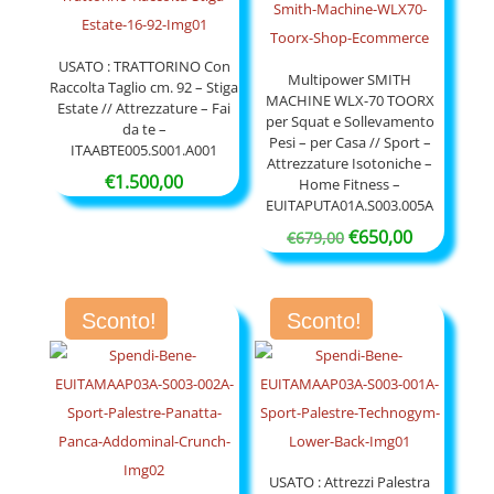
USATO : TRATTORINO Con
Multipower SMITH
Raccolta Taglio cm. 92 – Stiga
MACHINE WLX-70 TOORX
Estate // Attrezzature – Fai
per Squat e Sollevamento
da te –
Pesi – per Casa // Sport –
ITAABTE005.S001.A001
Attrezzature Isotoniche –
€
1.500,00
Home Fitness –
EUITAPUTA01A.S003.005A
Il
Il
€
650,00
€
679,00
prezzo
prezzo
originale
attuale
Sconto!
Sconto!
era:
è:
€679,00.
€650,00.
USATO : Attrezzi Palestra