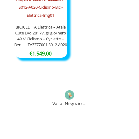
€15,90
a
€34,90
BICICLETTA Elettrica – Atala
Cute Evo 28” 7v. grigio/nero
49 // Ciclismo – Cyclette –
Beni – ITAZZZZ001.S012.A020
€
1.549,00
Vai al Negozio ...