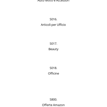
Auto Moto e Accessori
S016.
Articoli per Ufficio
S017.
Beauty
S018.
Officine
S800.
Offerte Amazon