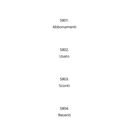
S801.
Abbonamenti
S802.
Usato
S803.
Sconti
S804.
Recenti