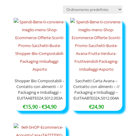
Shopper Bio Compostabili –
Sacchetti Carta Avana –
Contatto con alimenti – //
Contatto con alimenti – //
Packaging e Imballaggi –
Packaging e Imballaggi –
EUITAABTE02A.S012.003A
EUITAABTE02A.S012.004A
Fascia
€
15,90
-
€
34,90
€
24,90
di
prezzo:
da