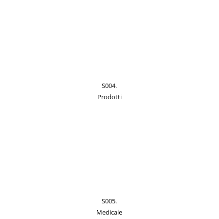
S004.
Prodotti
S005.
Medicale