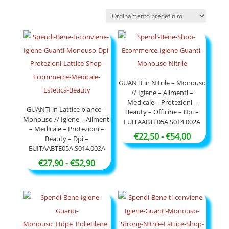
GUANTI in Nitrile – Monouso
// Igiene – Alimenti –
Medicale – Protezioni –
GUANTI in Lattice bianco –
Beauty – Officine – Dpi –
Monouso // Igiene – Alimenti
EUITAABTE05A.S014.002A
– Medicale – Protezioni –
Fascia
€
22,50
-
€
54,00
Beauty – Dpi –
EUITAABTE05A.S014.003A
di
Fascia
prezzo:
€
27,90
-
€
52,90
di
da
prezzo:
€22,50
da
a
€27,90
€54,00