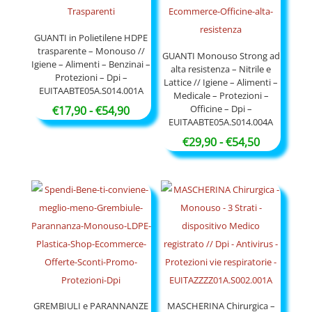
a
€52,90
GUANTI in Polietilene HDPE
trasparente – Monouso //
GUANTI Monouso Strong ad
Igiene – Alimenti – Benzinai –
alta resistenza – Nitrile e
Protezioni – Dpi –
Lattice // Igiene – Alimenti –
EUITAABTE05A.S014.001A
Medicale – Protezioni –
Officine – Dpi –
Fascia
€
17,90
-
€
54,90
EUITAABTE05A.S014.004A
di
Fascia
€
29,90
-
€
54,50
prezzo:
di
da
prezzo:
€17,90
da
a
€29,90
€54,90
a
€54,50
GREMBIULI e PARANNANZE
MASCHERINA Chirurgica –