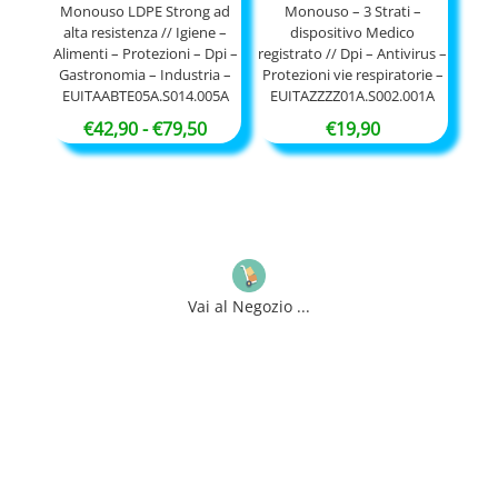
Monouso LDPE Strong ad
Monouso – 3 Strati –
alta resistenza // Igiene –
dispositivo Medico
Alimenti – Protezioni – Dpi –
registrato // Dpi – Antivirus –
Gastronomia – Industria –
Protezioni vie respiratorie –
EUITAABTE05A.S014.005A
EUITAZZZZ01A.S002.001A
Fascia
€
42,90
-
€
79,50
€
19,90
di
prezzo:
da
€42,90
a
€79,50
Vai al Negozio ...