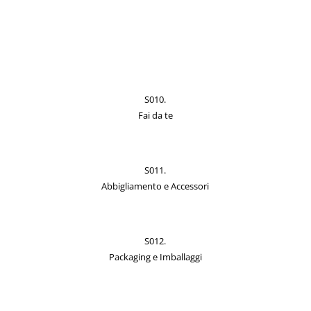
S010.
Fai da te
S011.
Abbigliamento e Accessori
S012.
Packaging e Imballaggi