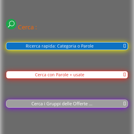
Cerca :
Ricerca rapida: Categoria o Parole
Cerca con Parole + usate
Cerca i Gruppi delle Offerte ...