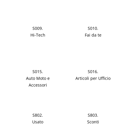
S009.
S010.
Hi-Tech
Fai da te
S015.
S016.
Auto Moto e
Articoli per Ufficio
Accessori
S802.
S803.
Usato
Sconti