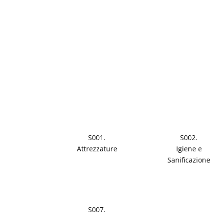
S001.
S002.
Attrezzature
Igiene e
Sanificazione
S007.