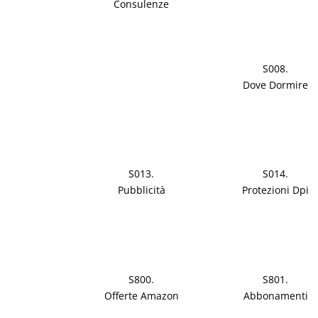
Consulenze
S008.
Dove Dormire
S013.
S014.
Pubblicità
Protezioni Dpi
S800.
S801.
Offerte Amazon
Abbonamenti