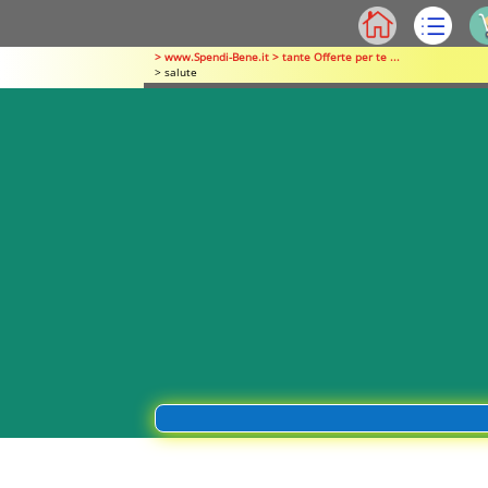
> www.Spendi-Bene.it > tante Offerte per te ...
> salute