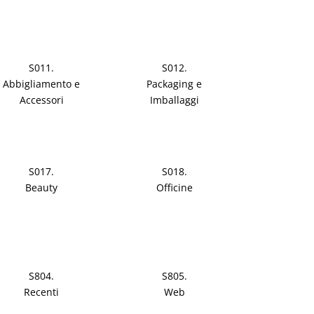
S011.
S012.
Abbigliamento e
Packaging e
Accessori
Imballaggi
S017.
S018.
Beauty
Officine
S804.
S805.
Recenti
Web