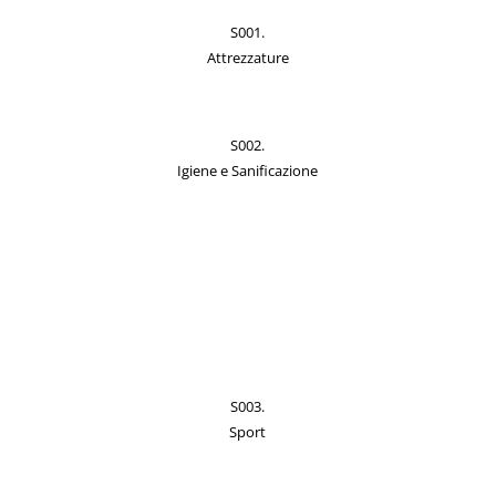
S001.
Attrezzature
S002.
Igiene e Sanificazione
S003.
Sport