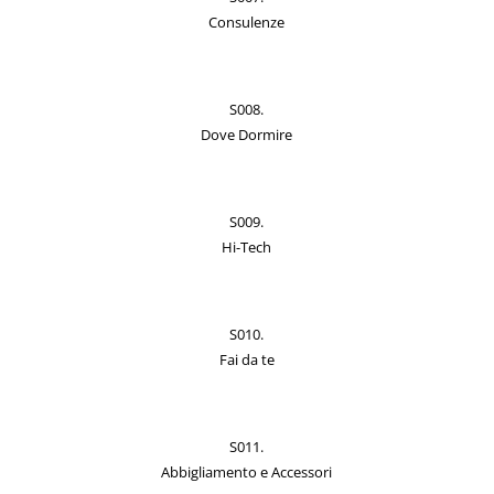
Consulenze
S008.
Dove Dormire
S009.
Hi-Tech
S010.
Fai da te
S011.
Abbigliamento e Accessori