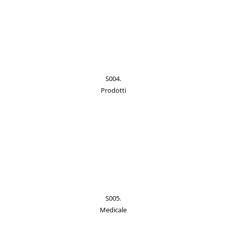
S004.
Prodotti
S005.
Medicale