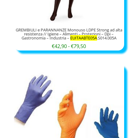
GREMBIULI e PARANNANZE Monouso LDPE Strong ad alta
resistenza // Igiene – Alimenti – Protezioni – Dpi –
Gastronomia – Industria –
EUITAABTE05A
.S014.005A
Fascia
€
42,90
-
€
79,50
di
prezzo:
da
€42,90
a
€79,50