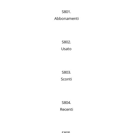
S801.
Abbonamenti
S802.
Usato
S803.
Sconti
S804.
Recenti
S805.