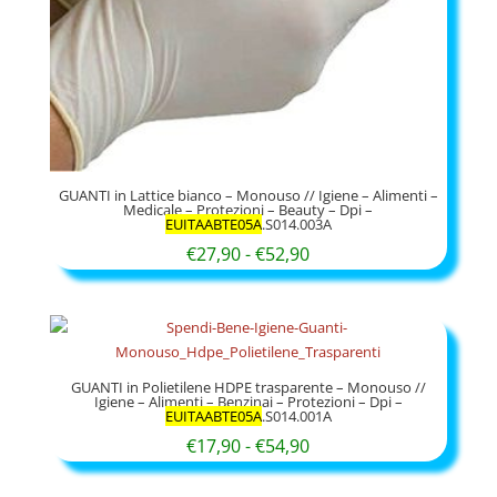
GUANTI in Lattice bianco – Monouso // Igiene – Alimenti –
Medicale – Protezioni – Beauty – Dpi –
EUITAABTE05A
.S014.003A
Fascia
€
27,90
-
€
52,90
di
prezzo:
da
€27,90
GUANTI in Polietilene HDPE trasparente – Monouso //
a
Igiene – Alimenti – Benzinai – Protezioni – Dpi –
EUITAABTE05A
.S014.001A
€52,90
Fascia
€
17,90
-
€
54,90
di