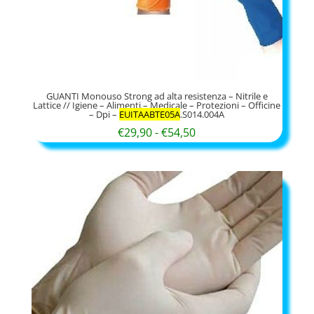
GUANTI Monouso Strong ad alta resistenza – Nitrile e
Lattice // Igiene – Alimenti – Medicale – Protezioni – Officine
– Dpi –
EUITAABTE05A
.S014.004A
Fascia
€
29,90
-
€
54,50
di
prezzo:
da
€29,90
a
€54,50