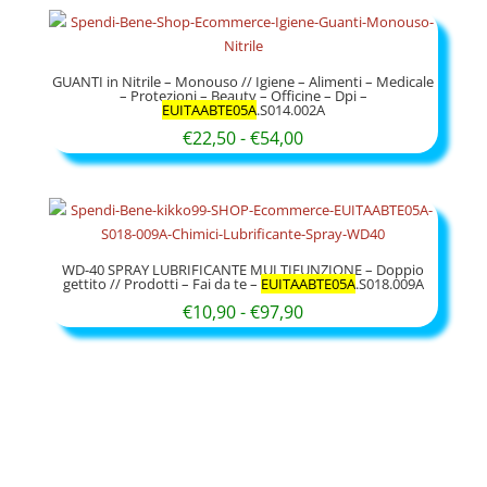
prezzo:
da
€17,90
GUANTI in Nitrile – Monouso // Igiene – Alimenti – Medicale
a
– Protezioni – Beauty – Officine – Dpi –
EUITAABTE05A
.S014.002A
€54,90
Fascia
€
22,50
-
€
54,00
di
prezzo:
da
€22,50
WD-40 SPRAY LUBRIFICANTE MULTIFUNZIONE – Doppio
a
gettito // Prodotti – Fai da te –
EUITAABTE05A
.S018.009A
Fascia
€
10,90
-
€
97,90
€54,00
di
prezzo:
da
€10,90
a