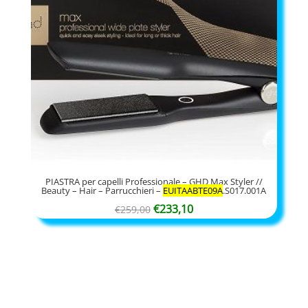
PIASTRA per capelli Professionale – GHD Max Styler //
Beauty – Hair – Parrucchieri –
EUITAABTE09A
.S017.001A
Il
Il
€
233,10
€
259,00
prezzo
prezzo
originale
attuale
era:
è:
€259,00.
€233,10.