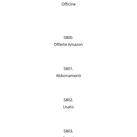
Officine
S800.
Offerte Amazon
S801.
Abbonamenti
S802.
Usato
S803.