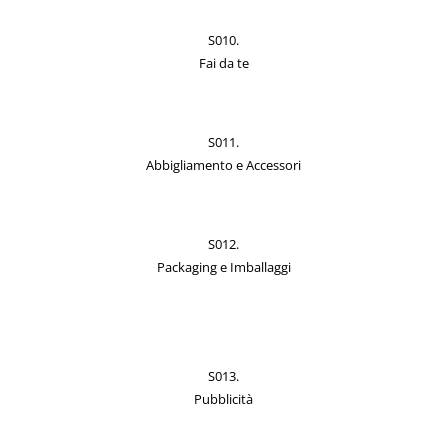
S010.
Fai da te
S011.
Abbigliamento e Accessori
S012.
Packaging e Imballaggi
S013.
Pubblicità