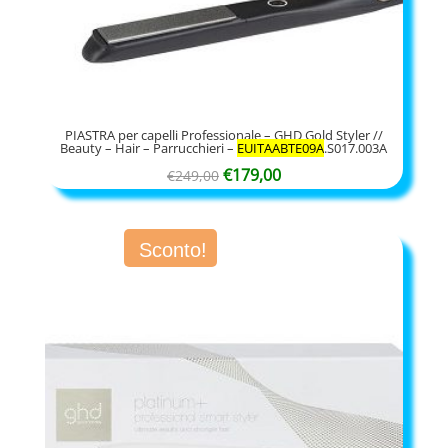
PIASTRA per capelli Professionale – GHD Gold Styler //
Beauty – Hair – Parrucchieri –
EUITAABTE09A
.S017.003A
Il
Il
€
179,00
€
249,00
prezzo
prezzo
originale
attuale
Sconto!
era:
è:
€249,00.
€179,00.