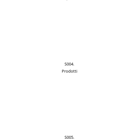
S004.
Prodotti
S005.