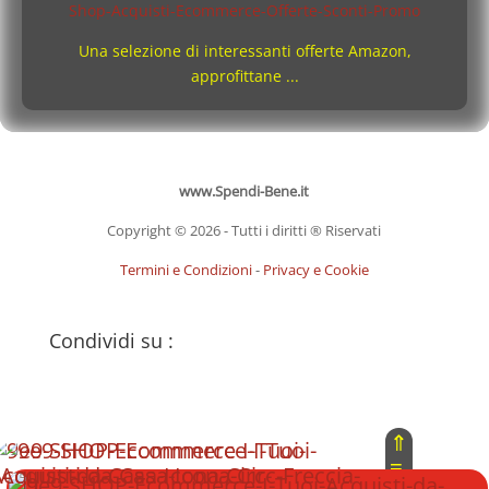
Una selezione di interessanti offerte Amazon,
approfittane ...
www.Spendi-Bene.it
Copyright © 2026 - Tutti i diritti ® Riservati
Termini e Condizioni
-
Privacy e Cookie
Condividi su :
⇑
≡