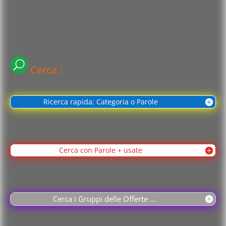
Cerca :
Ricerca rapida: Categoria o Parole
Cerca con Parole + usate
Cerca i Gruppi delle Offerte ...