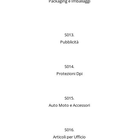
Packaging e Imballaggi
S013.
Pubblicità
S014.
Protezioni Dpi
S015.
Auto Moto e Accessori
S016.
Articoli per Ufficio