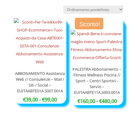
Sconto!
PALESTRA Abbonamento –
ABBONAMENTO Assistenza
Fitness Wellness Piscina //
Web // Consulenze – Mail /
Sport – Centri Sportivi –
Siti / Social –
Servizi –
EUITAABTE01A.S007.001A
EUITAABTE11A.S003.001A
Fascia
€
39,00
-
€
99,00
Fascia
€
160,00
-
€
480,00
di
di
prezzo:
prezzo:
da
da
€39,00
€160,00