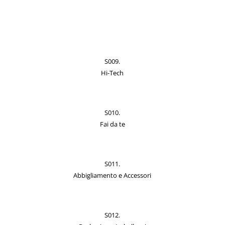
S009.
Hi-Tech
S010.
Fai da te
S011.
Abbigliamento e Accessori
S012.