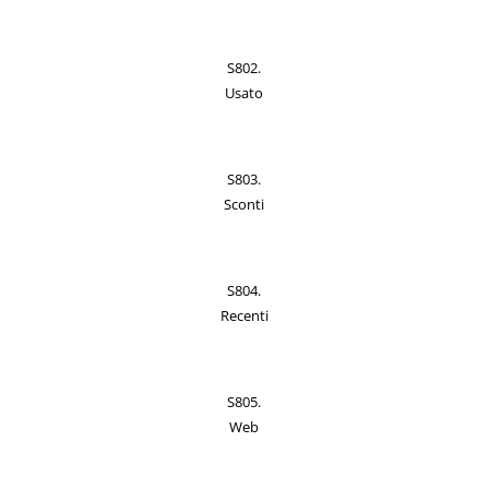
S802.
Usato
S803.
Sconti
S804.
Recenti
S805.
Web