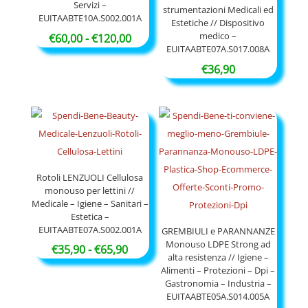
Servizi –
strumentazioni Medicali ed
EUITAABTE10A.S002.001A
Estetiche // Dispositivo
medico –
Fascia
€
60,00
-
€
120,00
EUITAABTE07A.S017.008A
di
€
36,90
prezzo:
da
€60,00
a
€120,00
Rotoli LENZUOLI Cellulosa
monouso per lettini //
Medicale – Igiene – Sanitari –
Estetica –
EUITAABTE07A.S002.001A
GREMBIULI e PARANNANZE
Monouso LDPE Strong ad
Fascia
€
35,90
-
€
65,90
alta resistenza // Igiene –
di
Alimenti – Protezioni – Dpi –
Gastronomia – Industria –
prezzo:
EUITAABTE05A.S014.005A
da