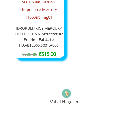
IDROPULITRICE MERCURY
T1900 EXTRA // Attrezzature
– Pulizie – Fai da te –
ITAABTE005.S001.A006
Il
Il
€
519,00
€
728,00
prezzo
prezzo
originale
attuale
era:
è:
€728,00.
€519,00.
Vai al Negozio ...