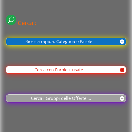
Cerca :
Ricerca rapida: Categoria o Parole
Cerca con Parole + usate
Cerca i Gruppi delle Offerte ...