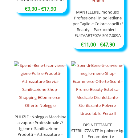
Fascia
€
9,90
-
€
17,90
MANTELLINE monouso
di
Professionali in polietilene
per Taglio e Colore capelli //
prezzo:
Beauty – Parrucchieri –
da
EUITAABTE07A.S017.009A
€9,90
Fascia
€
11,00
-
€
47,90
a
di
€17,90
prezzo:
da
€11,00
a
€47,90
PULIZIE : Noleggio Macchina
a vapore Professionale //
DISINFETTANTE
Igiene e Sanificazione –
STERILIZZANTE in polvere kg.
Prodotti – Attrezzature –
1 – Per ambienti e