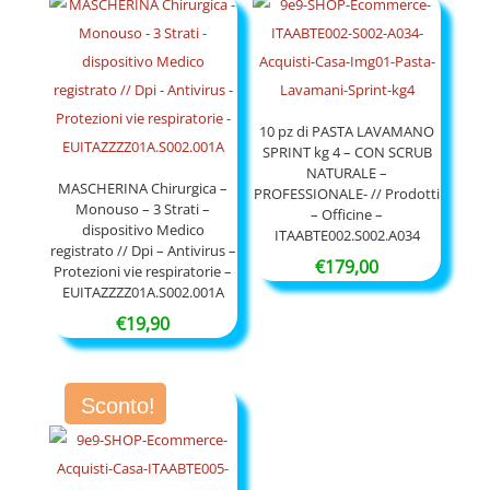
da
€24,50
a
€144,90
10 pz di PASTA LAVAMANO
SPRINT kg 4 – CON SCRUB
NATURALE –
MASCHERINA Chirurgica –
PROFESSIONALE- // Prodotti
Monouso – 3 Strati –
– Officine –
dispositivo Medico
ITAABTE002.S002.A034
registrato // Dpi – Antivirus –
€
179,00
Protezioni vie respiratorie –
EUITAZZZZ01A.S002.001A
€
19,90
Sconto!