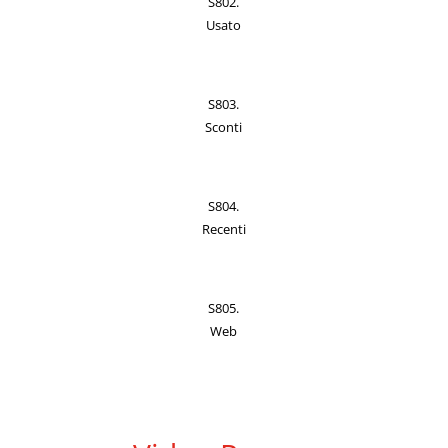
S802.
Usato
S803.
Sconti
S804.
Recenti
S805.
Web