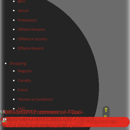
Beni
Servizi
Prestazioni
Offerte Amazon
Offerte in Sconto
Offerte Recenti
Shopping
Negozio
Carrello
Cassa
Termini e Condizioni
⇑
FAQ
≡
Affiliati
⇓