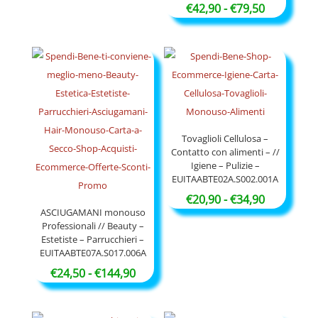
Fascia
€
42,90
-
€
79,50
€35,90
di
a
prezzo:
€65,90
da
€42,90
a
€79,50
Tovaglioli Cellulosa –
Contatto con alimenti – //
Igiene – Pulizie –
EUITAABTE02A.S002.001A
Fascia
€
20,90
-
€
34,90
ASCIUGAMANI monouso
di
Professionali // Beauty –
prezzo:
Estetiste – Parrucchieri –
EUITAABTE07A.S017.006A
da
Fascia
€20,90
€
24,50
-
€
144,90
di
a
prezzo:
€34,90