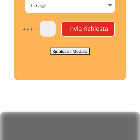
Invia richiesta
=
9 + 11