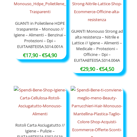
a
€52,90
GUANTI in Polietilene HDPE
trasparente – Monouso //
GUANTI Monouso Strong ad
Igiene – Alimenti – Benzinai –
alta resistenza – Nitrile e
Protezioni – Dpi –
Lattice // Igiene – Alimenti –
EUITAABTE05A.S014.001A
Medicale – Protezioni –
Officine – Dpi –
Fascia
€
17,90
-
€
54,90
EUITAABTE05A.S014.004A
di
Fascia
€
29,90
-
€
54,50
prezzo:
di
da
prezzo:
€17,90
da
a
€29,90
€54,90
a
€54,50
Rotoli Carta Asciugatutto //
Igiene – Pulizie –
EUITAABTE02A.S002.013A