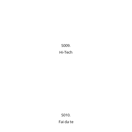
S009.
Hi-Tech
S010.
Fai da te