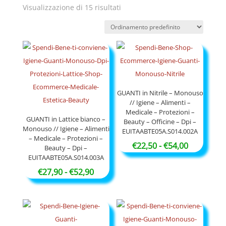
Visualizzazione di 15 risultati
GUANTI in Nitrile – Monouso
// Igiene – Alimenti –
Medicale – Protezioni –
GUANTI in Lattice bianco –
Beauty – Officine – Dpi –
Monouso // Igiene – Alimenti
EUITAABTE05A.S014.002A
– Medicale – Protezioni –
Fascia
€
22,50
-
€
54,00
Beauty – Dpi –
EUITAABTE05A.S014.003A
di
Fascia
prezzo:
€
27,90
-
€
52,90
di
da
prezzo:
€22,50
da
a
€27,90
€54,00