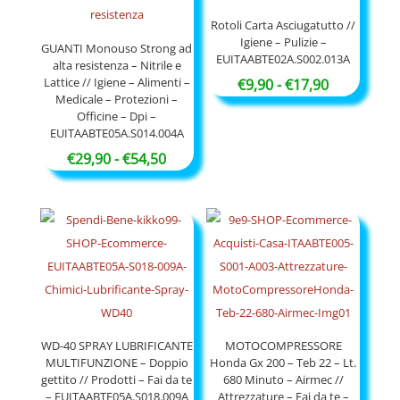
€54,90
Rotoli Carta Asciugatutto //
Igiene – Pulizie –
GUANTI Monouso Strong ad
EUITAABTE02A.S002.013A
alta resistenza – Nitrile e
Lattice // Igiene – Alimenti –
Fascia
€
9,90
-
€
17,90
Medicale – Protezioni –
di
Officine – Dpi –
prezzo:
EUITAABTE05A.S014.004A
da
Fascia
€
29,90
-
€
54,50
€9,90
di
a
prezzo:
€17,90
da
€29,90
a
€54,50
WD-40 SPRAY LUBRIFICANTE
MOTOCOMPRESSORE
MULTIFUNZIONE – Doppio
Honda Gx 200 – Teb 22 – Lt.
gettito // Prodotti – Fai da te
680 Minuto – Airmec //
– EUITAABTE05A.S018.009A
Attrezzature – Fai da te –