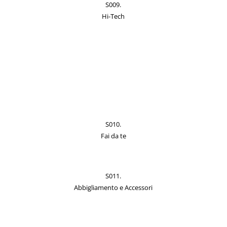
S009.
Hi-Tech
S010.
Fai da te
S011.
Abbigliamento e Accessori