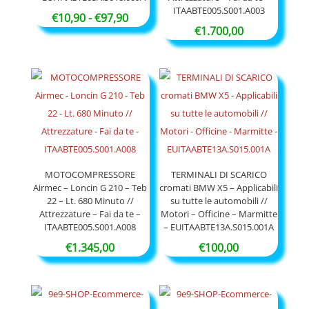
ITAABTE005.S001.A003
Fascia
€
10,90
-
€
97,90
€
1.700,00
di
prezzo:
da
€10,90
a
€97,90
MOTOCOMPRESSORE
TERMINALI DI SCARICO
Airmec – Loncin G 210 – Teb
cromati BMW X5 – Applicabili
22 – Lt. 680 Minuto //
su tutte le automobili //
Attrezzature – Fai da te –
Motori – Officine – Marmitte
ITAABTE005.S001.A008
– EUITAABTE13A.S015.001A
€
1.345,00
€
100,00