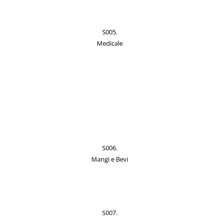
S005.
Medicale
S006.
Mangi e Bevi
S007.