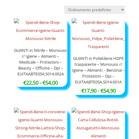
GUANTI in Nitrile – Monouso
// Igiene – Alimenti –
GUANTI in Polietilene HDPE
Medicale – Protezioni –
trasparente – Monouso //
Beauty – Officine – Dpi –
Igiene – Alimenti – Benzinai –
EUITAABTE05A.S014.002A
Protezioni – Dpi –
EUITAABTE05A.S014.001A
Fascia
€
22,50
-
€
54,00
di
Fascia
€
17,90
-
€
54,90
prezzo:
di
da
prezzo:
€22,50
da
a
€17,90
€54,00
a