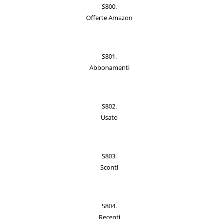
S800.
Offerte Amazon
S801.
Abbonamenti
S802.
Usato
S803.
Sconti
S804.
Recenti