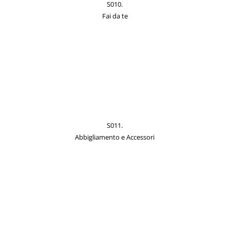
S010.
Fai da te
S011.
Abbigliamento e Accessori