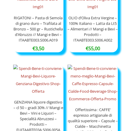
€97,90
RIGATONI – Pasta di Semola
OLIO d’Oliva Extra Vergine –
di grano duro – Trafilata al
100% Italiano – Latta da Lt5
Bronzo – 500 gr – Rustichella
– Alimentari // Mangi e Bevi –
d’Abruzzo // Mangi e Bevi –
Prodotti –
ITAABTE003.S006.A019
ITAABTE003.S006.A002
€
3,50
€
55,00
GENZIANA liquore digestivo
– cl 50 – gradi 30% // Mangi e
Offertissima : CAFFE’
Bevi – Vini e Liquori –
espresso artigianale di
Specialità Abruzzesi –
qualità superiore – Capsule –
Prodotti –
Cialde – Macchinetta
EUITAABTE03A.S006.005A