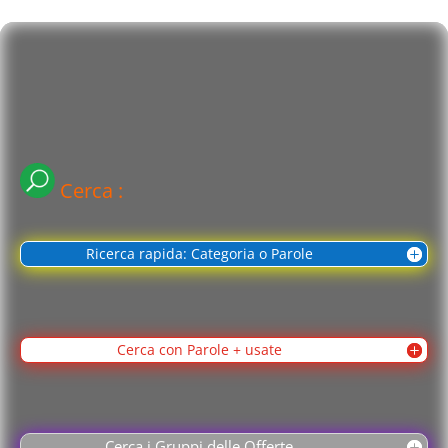
Cerca :
Ricerca rapida: Categoria o Parole
Cerca con Parole + usate
Cerca i Gruppi delle Offerte ...