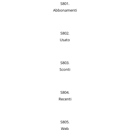
S801.
Abbonamenti
S802.
Usato
S803.
Sconti
S804.
Recenti
S805.
Web