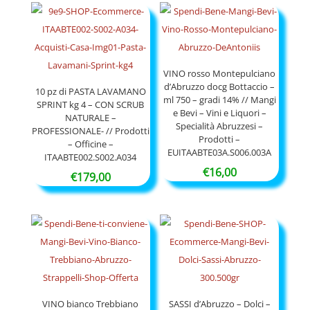
€8,00
a
€24,00
VINO rosso Montepulciano
d’Abruzzo docg Bottaccio –
10 pz di PASTA LAVAMANO
ml 750 – gradi 14% // Mangi
SPRINT kg 4 – CON SCRUB
e Bevi – Vini e Liquori –
NATURALE –
Specialità Abruzzesi –
PROFESSIONALE- // Prodotti
Prodotti –
– Officine –
EUITAABTE03A.S006.003A
ITAABTE002.S002.A034
€
16,00
€
179,00
VINO bianco Trebbiano
SASSI d’Abruzzo – Dolci –