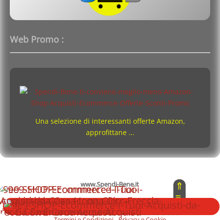
Web Promo :
Una selezione di interessanti offerte Amazon,
approfittane ...
⇑
www.Spendi-Bene.it
≡
Copyright © 2026 - Tutti i diritti ® Riservati
⇓
Termini e Condizioni
-
Privacy e Cookie