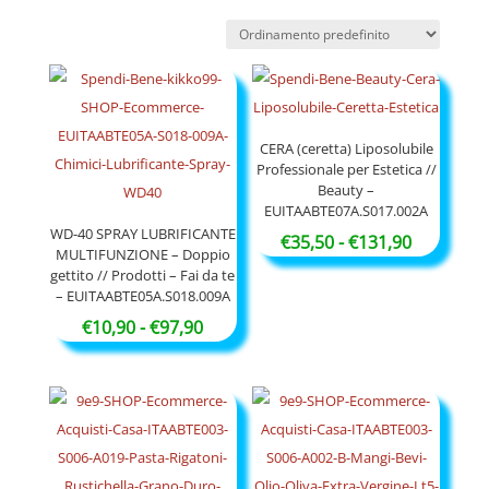
CERA (ceretta) Liposolubile
Professionale per Estetica //
Beauty –
EUITAABTE07A.S017.002A
WD-40 SPRAY LUBRIFICANTE
Fascia
€
35,50
-
€
131,90
MULTIFUNZIONE – Doppio
di
gettito // Prodotti – Fai da te
– EUITAABTE05A.S018.009A
prezzo:
Fascia
da
€
10,90
-
€
97,90
di
€35,50
prezzo:
a
da
€131,90
€10,90
a