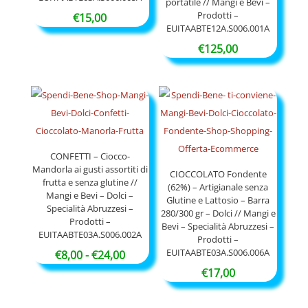
portatile // Mangi e Bevi –
Prodotti –
€
15,00
EUITAABTE12A.S006.001A
€
125,00
CONFETTI – Ciocco-
Mandorla ai gusti assortiti di
CIOCCOLATO Fondente
frutta e senza glutine //
(62%) – Artigianale senza
Mangi e Bevi – Dolci –
Glutine e Lattosio – Barra
Specialità Abruzzesi –
280/300 gr – Dolci // Mangi e
Prodotti –
Bevi – Specialità Abruzzesi –
EUITAABTE03A.S006.002A
Prodotti –
EUITAABTE03A.S006.006A
Fascia
€
8,00
-
€
24,00
di
€
17,00
prezzo:
da