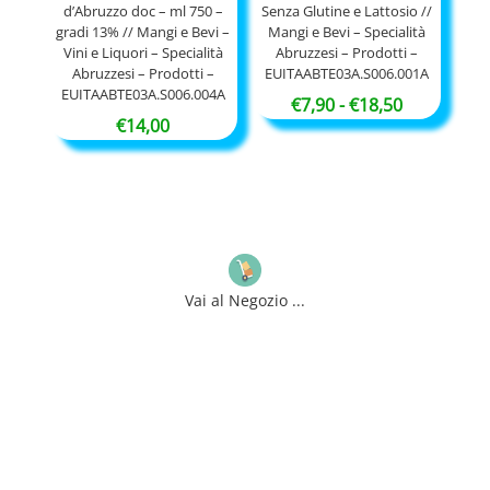
d’Abruzzo doc – ml 750 –
Senza Glutine e Lattosio //
gradi 13% // Mangi e Bevi –
Mangi e Bevi – Specialità
Vini e Liquori – Specialità
Abruzzesi – Prodotti –
Abruzzesi – Prodotti –
EUITAABTE03A.S006.001A
EUITAABTE03A.S006.004A
Fascia
€
7,90
-
€
18,50
€
14,00
di
prezzo:
da
€7,90
a
€18,50
Vai al Negozio ...