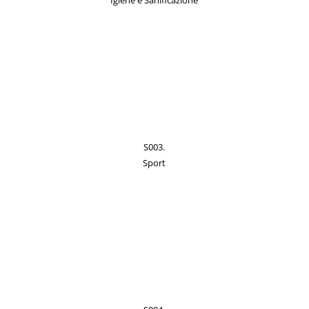
Igiene e Sanificazione
S003.
Sport