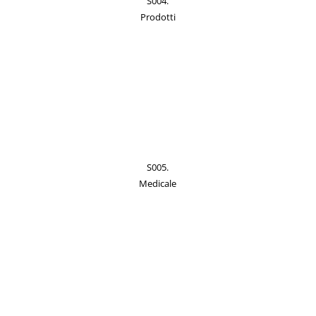
S004.
Prodotti
S005.
Medicale