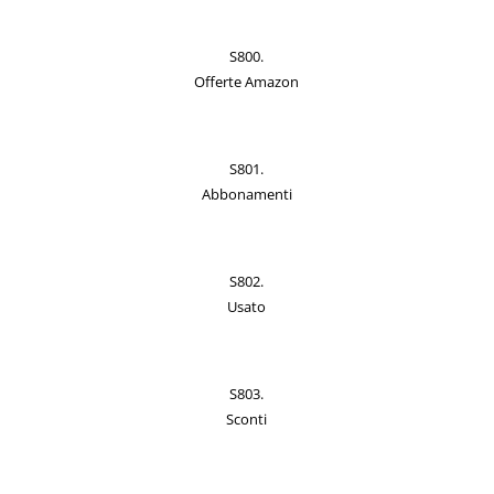
S800.
Offerte Amazon
S801.
Abbonamenti
S802.
Usato
S803.
Sconti