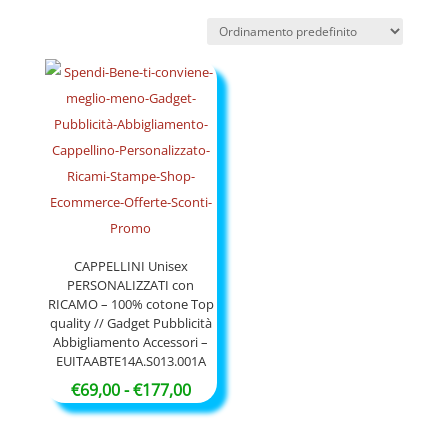
CAPPELLINI Unisex
PERSONALIZZATI con
RICAMO – 100% cotone Top
quality // Gadget Pubblicità
Abbigliamento Accessori –
EUITAABTE14A.S013.001A
Fascia
€
69,00
-
€
177,00
di
prezzo: