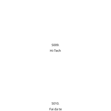
S009.
Hi-Tech
S010.
Fai da te