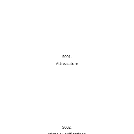
S001.
Attrezzature
S002.