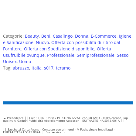
Categorie:
Beauty
,
Beni
,
Casalingo
,
Donna
,
E-Commerce
,
Igiene
e Sanificazione
,
Nuovo
,
Offerta con possibilità di ritiro dal
Fornitore
,
Offerta con Spedizione disponibile
,
Offerta
usufruibile ovunque
,
Professionale
,
Semiprofessionale
,
Sesso
,
Unisex
,
Uomo
Tag:
abruzzo
,
italia
,
s017
,
teramo
←
Precedente || CAPPELLINI Unisex PERSONALIZZATI con RICAMO - 100% cotone Top
quality // Gadget Pubblicità Abbigliamento Accessori - EUITAABTE14A.S013.001A ||
|| Sacchetti Carta Avana - Contatto con alimenti - // Packaging e Imballaggi -
EUITAABTE02A.S012.004A || Successiva
→