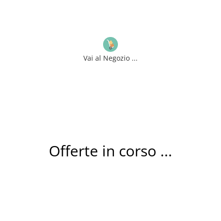
Vai al Negozio ...
Offerte in corso ...
Rotoli CARTA CHIMICA omologata per SCONTRINI
Cassa e Pos // Prodotti – Articoli per Ufficio –