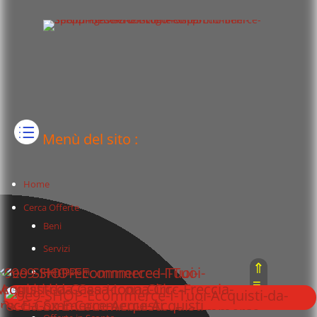
Menù del sito :
Home
Cerca Offerte
Beni
Servizi
⇑
Prestazioni
≡
Offerte Amazon
⇓