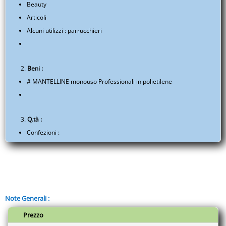
Beauty
Articoli
Alcuni utilizzi : parrucchieri
Beni :
# MANTELLINE monouso Professionali in polietilene
Q.tà :
Confezioni :
pz 30 cd - Mantellina per
Colore
– cm 85 x 110
pz 30 cd - Mantellina per
Taglio
– cm 110 x 130
Note Generali :
Prezzo