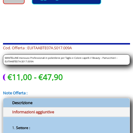
Professionali
in
polietilene
per
Taglio
e
Colore
Cod. Offerta : EUITAABTE07A.S017.009A
capelli
MANTELLINE monouso Professionali in polietilene per Taglio e Colore capelli // Beauty – Parrucchieri –
//
EUITAABTE07A.S017.009A
Beauty
Fascia
€
11,00
-
€
47,90
-
di
Parrucchieri
prezzo:
-
Note Offerta :
da
EUITAABTE07A.S017.009A
€11,00
quantità
Descrizione
a
Informazioni aggiuntive
€47,90
Settore :