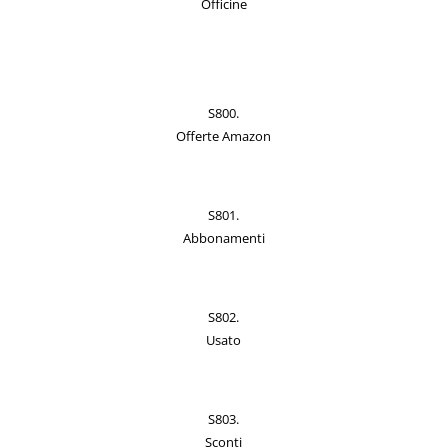
Officine
S800.
Offerte Amazon
S801.
Abbonamenti
S802.
Usato
S803.
Sconti