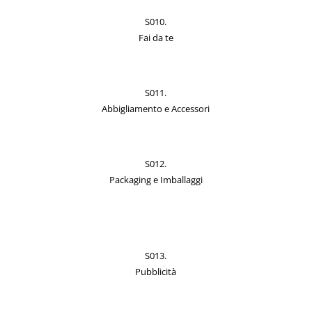
S010.
Fai da te
S011.
Abbigliamento e Accessori
S012.
Packaging e Imballaggi
S013.
Pubblicità