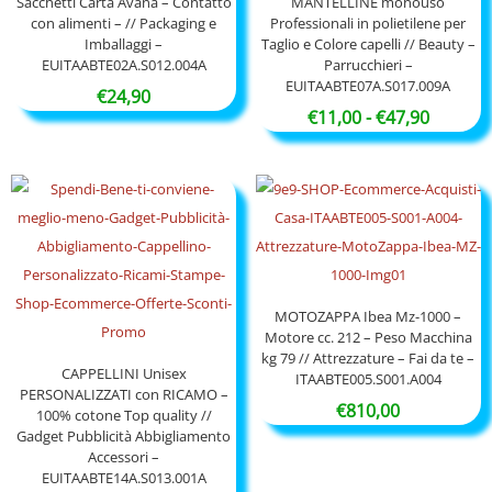
Sacchetti Carta Avana – Contatto
MANTELLINE monouso
con alimenti – // Packaging e
Professionali in polietilene per
Imballaggi –
Taglio e Colore capelli // Beauty –
EUITAABTE02A.S012.004A
Parrucchieri –
EUITAABTE07A.S017.009A
€
24,90
Fascia
€
11,00
-
€
47,90
di
prezzo:
da
€11,00
a
€47,90
MOTOZAPPA Ibea Mz-1000 –
Motore cc. 212 – Peso Macchina
kg 79 // Attrezzature – Fai da te –
CAPPELLINI Unisex
ITAABTE005.S001.A004
PERSONALIZZATI con RICAMO –
€
810,00
100% cotone Top quality //
Gadget Pubblicità Abbigliamento
Accessori –
EUITAABTE14A.S013.001A