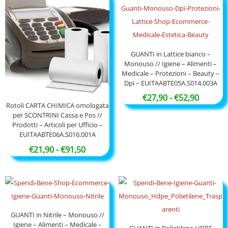
GUANTI in Lattice bianco –
Monouso // Igiene – Alimenti –
Medicale – Protezioni – Beauty –
Dpi – EUITAABTE05A.S014.003A
Fascia
€
27,90
-
€
52,90
Rotoli CARTA CHIMICA omologata
di
per SCONTRINI Cassa e Pos //
prezzo:
Prodotti – Articoli per Ufficio –
EUITAABTE06A.S016.001A
da
Fascia
€
21,90
-
€
91,50
€27,90
di
a
prezzo:
€52,90
da
€21,90
a
GUANTI in Nitrile – Monouso //
Igiene – Alimenti – Medicale –