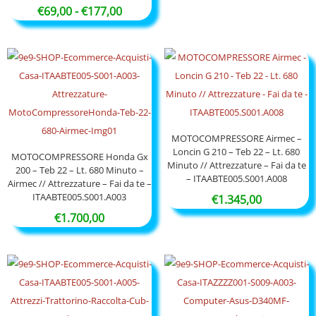
Fascia
€
69,00
-
€
177,00
di
prezzo:
da
€69,00
a
€177,00
MOTOCOMPRESSORE Airmec –
Loncin G 210 – Teb 22 – Lt. 680
MOTOCOMPRESSORE Honda Gx
Minuto // Attrezzature – Fai da te
200 – Teb 22 – Lt. 680 Minuto –
– ITAABTE005.S001.A008
Airmec // Attrezzature – Fai da te –
ITAABTE005.S001.A003
€
1.345,00
€
1.700,00