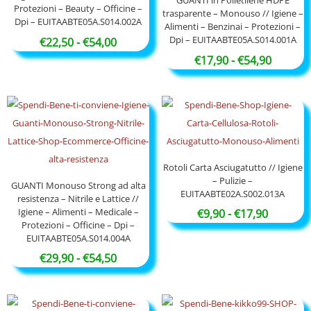
€91,50
GUANTI in Polietilene HDPE
Protezioni – Beauty – Officine –
trasparente – Monouso // Igiene –
Dpi – EUITAABTE05A.S014.002A
Alimenti – Benzinai – Protezioni –
Dpi – EUITAABTE05A.S014.001A
Fascia
€
22,50
-
€
54,00
di
Fascia
€
17,90
-
€
54,90
prezzo:
di
da
prezzo:
€22,50
da
a
€17,90
€54,00
a
€54,90
Rotoli Carta Asciugatutto // Igiene
– Pulizie –
GUANTI Monouso Strong ad alta
EUITAABTE02A.S002.013A
resistenza – Nitrile e Lattice //
Igiene – Alimenti – Medicale –
Fascia
€
9,90
-
€
17,90
Protezioni – Officine – Dpi –
di
EUITAABTE05A.S014.004A
prezzo:
Fascia
€
29,90
-
€
54,50
da
di
€9,90
prezzo:
a