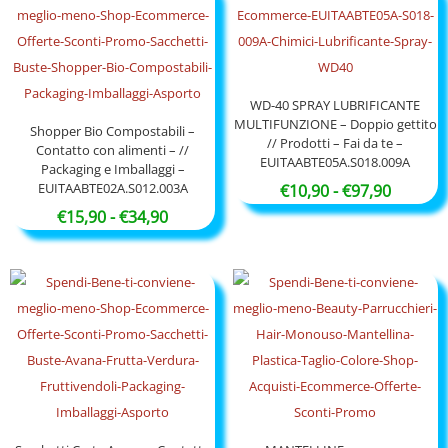
da
€17,90
€29,90
a
€54,50
WD-40 SPRAY LUBRIFICANTE
MULTIFUNZIONE – Doppio gettito
Shopper Bio Compostabili –
// Prodotti – Fai da te –
Contatto con alimenti – //
EUITAABTE05A.S018.009A
Packaging e Imballaggi –
EUITAABTE02A.S012.003A
Fascia
€
10,90
-
€
97,90
Fascia
di
€
15,90
-
€
34,90
di
prezzo:
prezzo:
da
da
€10,90
€15,90
a
a
€97,90
€34,90