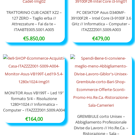
TRATTORINO CUB CADET XZ2 –
PC DESKTOP Asus D340MF-
127 ZERO – Taglio erba //
39100F2R – Intel Core i3-9100F 3.6
Attrezzature – Fai da te –
GHz // Informatica – Computer –
ITAABTE005.S001.A005
ITAZZZZ001.S009.A003
€
5.850,00
€
479,00
MONITOR Asus VB199T – Led 19″
formato 5/4 – Risoluzione
1280×1024 // Informatica –
Computer – ITAZZZZ001.S009.A004
GREMBIULE corto Unisex –
€
164,00
Abbigliamento Professionale
Divise da Lavoro // Ho.Re.Ca. –
Ristorazione – Sala –