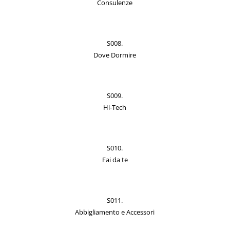
Consulenze
S008.
Dove Dormire
S009.
Hi-Tech
S010.
Fai da te
S011.
Abbigliamento e Accessori