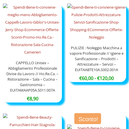
PULIZIE : Noleggio Macchina a
vapore Professionale // Igiene e
Sanificazione – Prodotti –
CAPPELLO Unisex –
Attrezzature – Servizi –
Abbigliamento Professionale
EUITAABTE10A.S002.001A
Divise da Lavoro // Ho.Re.Ca. –
Fascia
€
60,00
-
€
120,00
Ristorazione – Sala – Cucina –
Gastronomia –
di
EUITAMAAP05A.S011.007A
prezzo
€
8,90
da
€60,00
a
Sconto!
€120,0