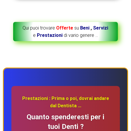
Qui puoi trovare
Offerte
su
Beni
,
Servizi
e
Prestazioni
di vario genere …
Prestazioni : Prima o poi, dovrai andare
dal Dentista ...
Quanto spenderesti per i
tuoi Denti ?