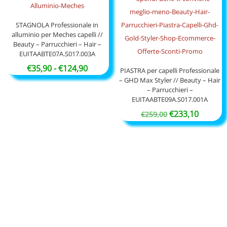
STAGNOLA Professionale in
alluminio per Meches capelli //
Beauty – Parrucchieri – Hair –
EUITAABTE07A.S017.003A
Fascia
€
35,90
-
€
124,90
PIASTRA per capelli Professionale
– GHD Max Styler // Beauty – Hair
di
– Parrucchieri –
prezzo:
EUITAABTE09A.S017.001A
da
Il
Il
€
233,10
€
259,00
€35,90
prezzo
prezzo
a
originale
attuale
€124,90
era:
è:
€259,00.
€233,10