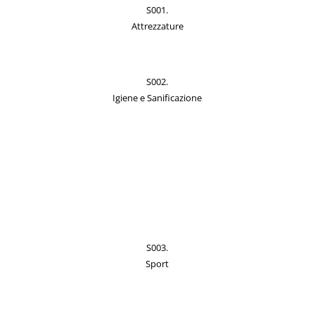
S001.
Attrezzature
S002.
Igiene e Sanificazione
S003.
Sport