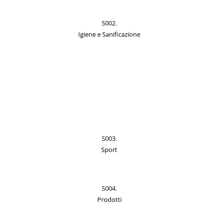
S002.
Igiene e Sanificazione
S003.
Sport
S004.
Prodotti