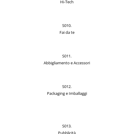
Hi-Tech
S010.
Fai da te
S011.
Abbigliamento e Accessori
S012.
Packaging e Imballaggi
S013.
Pubblicità