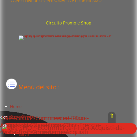
CAPPELLINI Unisex PERSONALIZZATI con RICAMO
Circuito Promo e Shop
Menù del sito :
Home
⇑
Cerca Offerte
≡
Beni
⇓
Servizi