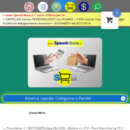
0
> www.Spendi-Bene.it > tante Offerte per te ...
> CAPPELLINI Unisex PERSONALIZZATI con RICAMO – 100% cotone Top quality // Gadget
Pubblicità Abbigliamento Accessori – EUITAABTE14A.S013.001A
Ricerca rapida: Categoria o Parole
Scheda Offerta
←
Precedente || MOTOZAPPA Ibea Mz-1000 - Motore cc. 212 - Peso Macchina kg 79 //