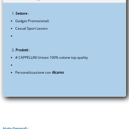
€177,00
Settore
:
Gadget Promozionali
Casual Sport Lavoro
Prodotti
:
# CAPPELLINI Unisex 100% cotone top quality
Personalizzazione con
Ricamo
Note Generali :