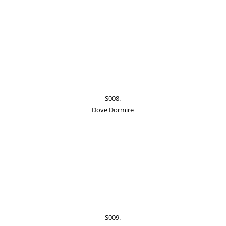
S008.
Dove Dormire
S009.