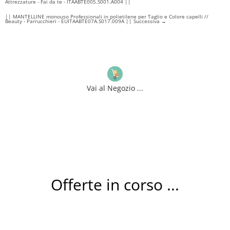
Attrezzature - Fai da te - ITAABTE005.S001.A004 ||
|| MANTELLINE monouso Professionali in polietilene per Taglio e Colore capelli //
Beauty - Parrucchieri - EUITAABTE07A.S017.009A || Successiva
→
Vai al Negozio ...
Offerte in corso ...