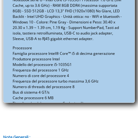
Cache, up to 3.6 GHz) - RAM 8GB DDR4 (massima supportata
8GB) - SSD 512GB - LCD 13,3" FHD (1920x1080) No Glare, LED
Backlit - Intel UHD Graphics - Unità ottica: no - WiFi e bluetooth -
Windows 10 - Colore: Pine Gray - Dimensioni e Peso: 30.40 x
20.30 x 1.39 ~ 1.39 cm, 1.19 Kg - Support NumberPad, Tasti ad
isola, tastiera retroilluminata, USB-C to audio jack adapter,
Sleeve, USB-A to RJ45 gigabit ethernet adapter.
Processore
Famiglia processore Intel® Core™ i5 di decima generazione
Produttore processore Intel
Modello del processore i5-1035G1
Frequenza del processore 1 GHz
Numero di core del processore 4
Frequenza del processore turbo massima 3,6 GHz
Numero di threads del processore 8
Bus di sistema 4 GT/s
Cache processore 6 MB
Tipo di cache del processore Cache intelligente
Presa per processore BGA 1526
Litografia processore 10 nm
Modalità di funzionamento del processore 64-bit
Thermal Design Power (TDP) 15 W
Frequenza di TDP-down configurabile 700 MHz
Tjunction 100 °C
Note Generali :