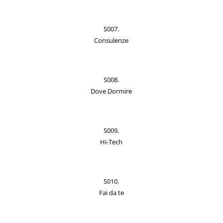
S007.
Consulenze
S008.
Dove Dormire
S009.
Hi-Tech
S010.
Fai da te