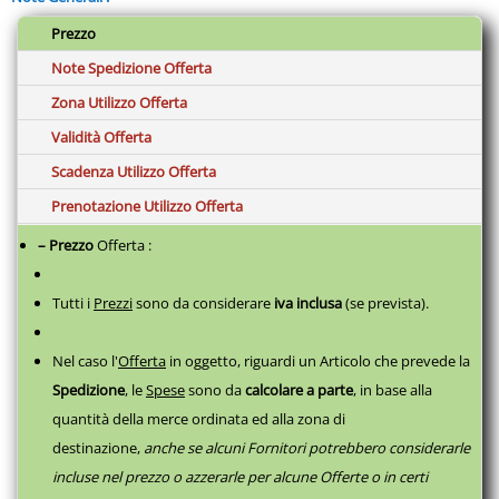
Versione degli slot PCI Express 3.0
Prezzo
Memoria
RAM installata 8 GB
Note Spedizione Offerta
Tipo di RAM LPDDR4x-SDRAM
RAM massima supportata 8 GB
Zona Utilizzo Offerta
Velocità memoria 3200 MHz
Fattore di forma memoria On-board
Validità Offerta
Display
Scadenza Utilizzo Offerta
Dimensioni schermo 33,8 cm (13.3")
Risoluzione del display 1920 x 1080 Pixel
Prenotazione Utilizzo Offerta
Touch screen No
Tipo di pannello IPS
– Prezzo
Offerta :
Tipologia HD Full HD
Formato 16:9
Retroilluminazione a LED Sì
Tutti i
Prezzi
sono da considerare
iva inclusa
(se prevista).
Audio
Sistema audio SonicMaster
Marca degli altoparlanti Harman Kardon
Nel caso l'
Offerta
in oggetto, riguardi un Articolo che prevede la
Microfono incorporato Sì
Spedizione
, le
Spese
sono da
calcolare a parte
,
in base alla
Connettività
Quantità di porte USB 3.2 Gen 1 (3.1 Gen 1) di tipo A 1
quantità della merce ordinata ed alla zona di
Quantità porte HDMI 1
destinazione,
anche se alcuni Fornitori potrebbero considerarle
Versione HDMI 2.0b
Quantità di porte 3 Thunderbolt 2
incluse nel prezzo o azzerarle per alcune Offerte o in certi
Tipo di porta di ricarica USB tipo-C