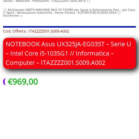
Salute – Medicale - Prestazioni - ITAZZZZ001.S005.A016 ||
|| Multipower SMITH MACHINE WLX-70 TOORX per Squat e Sollevamento Pesi - per Casa
// Sport - Attrezzature Isotoniche - Home Fitness - EUITAPUTA01A.S003.005A ||
Successiva
→
Cod. Offerta : ITAZZZZ001.S009.A002
NOTEBOOK Asus UX325JA-EG035T – Serie U
– Intel Core i5-1035G1 // Informatica –
Computer – ITAZZZZ001.S009.A002
€
969,00