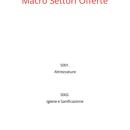
Macro Settori Offerte
S001.
Attrezzature
S002.
Igiene e Sanificazione