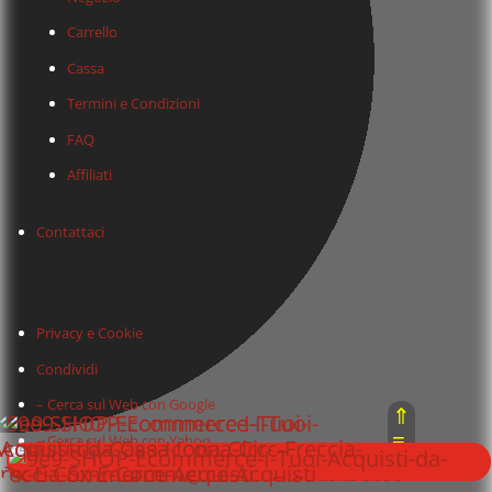
Carrello
Cassa
Termini e Condizioni
FAQ
Affiliati
Contattaci
Privacy e Cookie
Condividi
– Cerca sul Web con Google
⇑
≡
– Cerca sul Web con Yahoo
⇓
– Cerca sul Web con Bing