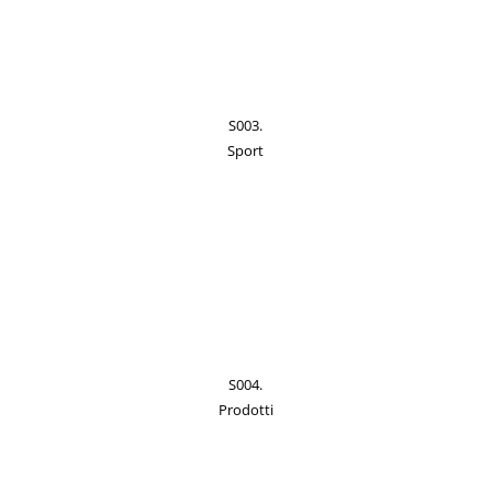
S003.
Sport
S004.
Prodotti