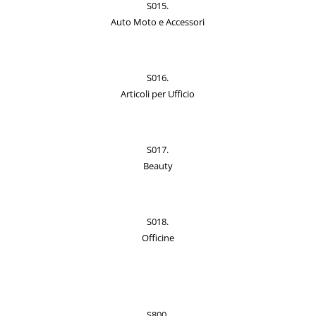
S015.
Auto Moto e Accessori
S016.
Articoli per Ufficio
S017.
Beauty
S018.
Officine
S800.