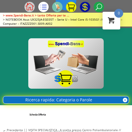
0
> www.Spendi-Bene.it > tante Offerte per te ...
> NOTEBOOK Asus UX325JA-EG035T – Serie U – Intel Core i5-1035G1 // Informatica –
Computer – ITAZZZZ001.S009.A002
Ricerca rapida: Categoria o Parole
Scheda Offerta
←
Precedente || VISITA SPECIALISTICA - A scelta presso Centro Poliambulatoriale //