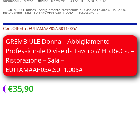
automobili // Motori - Officine - Marmitte - EUITAABTE13A.S015.001A ||
|| GREMBIULE Unisex - Abbigliamento Professionale Divise da Lavoro // Ho.Re.Ca. -
Ristorazione - Sala - EUITAMAAP05A.S011.006A || Successiva
→
Cod. Offerta : EUITAMAAP05A.S011.005A
GREMBIULE Donna – Abbigliamento
Professionale Divise da Lavoro // Ho.Re.Ca. –
Ristorazione – Sala –
EUITAMAAP05A.S011.005A
€
35,90