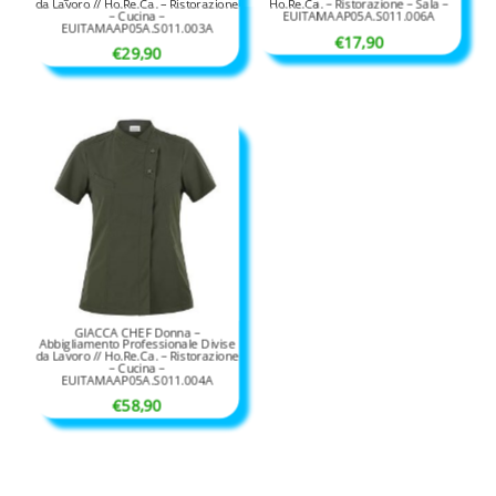
da Lavoro // Ho.Re.Ca. – Ristorazione
Ho.Re.Ca. – Ristorazione – Sala –
– Cucina –
EUITAMAAP05A.S011.006A
EUITAMAAP05A.S011.003A
€
17,90
€
29,90
GIACCA CHEF Donna –
Abbigliamento Professionale Divise
da Lavoro // Ho.Re.Ca. – Ristorazione
– Cucina –
EUITAMAAP05A.S011.004A
€
58,90