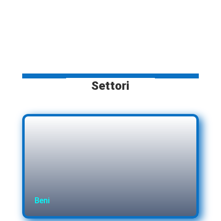
prodotto
Settori
Beni