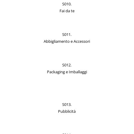
S010.
Fai da te
S011.
Abbigliamento e Accessori
S012.
Packaging e Imballaggi
S013.
Pubblicità