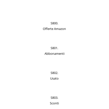
S800.
Offerte Amazon
S801.
Abbonamenti
S802.
Usato
S803.
Sconti