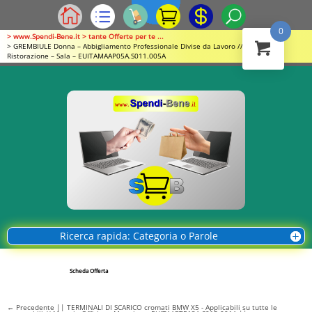
0
> www.Spendi-Bene.it > tante Offerte per te ...
> GREMBIULE Donna – Abbigliamento Professionale Divise da Lavoro // Ho.Re.Ca. –
Ristorazione – Sala – EUITAMAAP05A.S011.005A
Ricerca rapida: Categoria o Parole
Scheda Offerta
←
Precedente || TERMINALI DI SCARICO cromati BMW X5 - Applicabili su tutte le