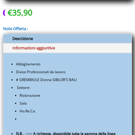
Ristorazione
€
35,90
-
Sala
-
Note Offerta :
EUITAMAAP05A.S011.005A
quantità
Descrizione
Informazioni aggiuntive
Abbigliamento
Divise Professionali da lavoro
# GREMBIULE Donna GIBLOR'S BALI
Settore:
Ristorazione
Sala
Ho.Re.Ca.
N.B.
- >>>
A richiesta, disponibile tutta la gamma della linea