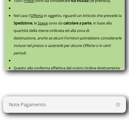
Tutti i
Prezzi
sono da considerare
iva inclusa
(se prevista).
Nel caso l'
Offerta
in oggetto, riguardi un Articolo che prevede la
Spedizione
, le
Spese
sono da
calcolare a parte
,
in base alla
quantità della merce ordinata ed alla zona di
destinazione,
anche se alcuni Fornitori potrebbero considerarle
incluse nel prezzo o azzerarle per alcune Offerte o in certi
periodi.
Questo alla conferma effettiva del vostro Ordine direttamente
con il fornitore, successivamente a questa
Prenotazione
, come
da
Termini e Condizioni
.
Note Pagamento