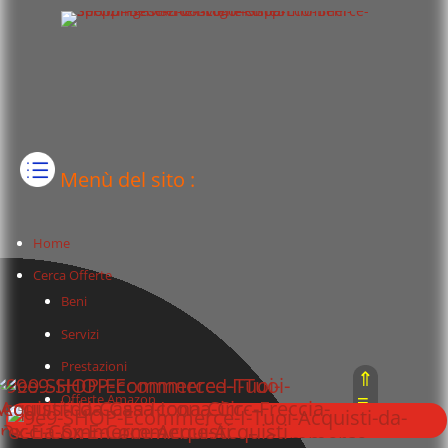
Menù del sito :
Home
Cerca Offerte
Beni
Servizi
Prestazioni
⇑
≡
Offerte Amazon
⇓
Offerte in Sconto