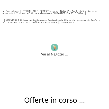
←
Precedente || TERMINALI DI SCARICO cromati BMW X5 - Applicabili su tutte le
automobili // Motori - Officine - Marmitte - EUITAABTE13A.S015.001A ||
|| GREMBIULE Unisex - Abbigliamento Professionale Divise da Lavoro // Ho.Re.Ca. -
Ristorazione - Sala - EUITAMAAP05A.S011.006A || Successiva
→
Vai al Negozio ...
Offerte in corso ...