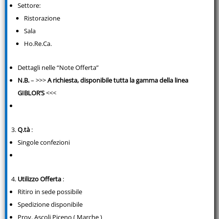
Settore:
Ristorazione
Sala
Ho.Re.Ca.
Dettagli nelle “Note Offerta”
N.B.
– >>>
A richiesta, disponibile tutta la gamma della linea
GIBLOR’S
<<<
Q.tà
:
Singole confezioni
Utilizzo Offerta
:
Ritiro in sede possibile
Spedizione disponibile
Prov. Ascoli Piceno ( Marche )