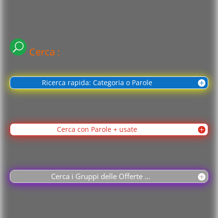
Cerca :
Ricerca rapida: Categoria o Parole
Cerca con Parole + usate
Cerca i Gruppi delle Offerte ...