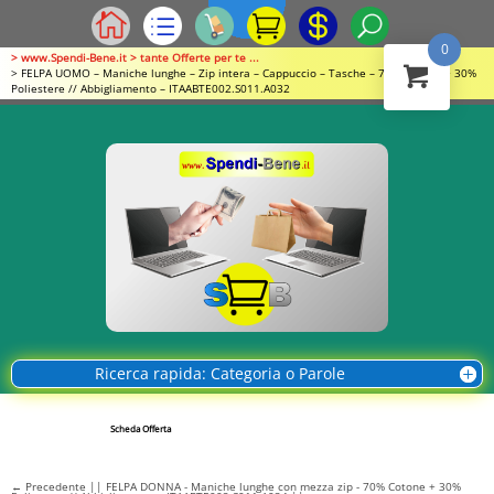
0
> www.Spendi-Bene.it > tante Offerte per te ...
> FELPA UOMO – Maniche lunghe – Zip intera – Cappuccio – Tasche – 70% Cotone + 30%
Poliestere // Abbigliamento – ITAABTE002.S011.A032
Ricerca rapida: Categoria o Parole
Scheda Offerta
←
Precedente || FELPA DONNA - Maniche lunghe con mezza zip - 70% Cotone + 30%