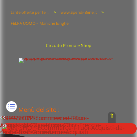
tante offerte per te ...
>
www.Spendi-Bene.it
>
FELPA UOMO – Maniche lunghe
Circuito Promo e Shop
Menù del sito :
⇑
≡
⇓
Home