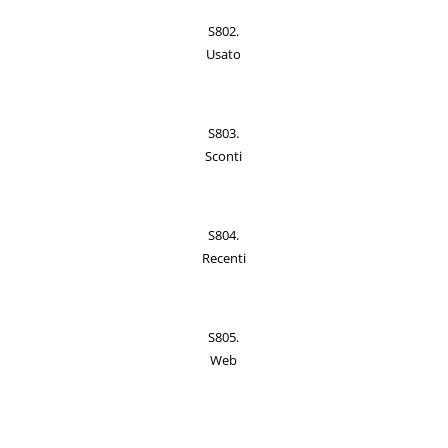
S802.
Usato
S803.
Sconti
S804.
Recenti
S805.
Web