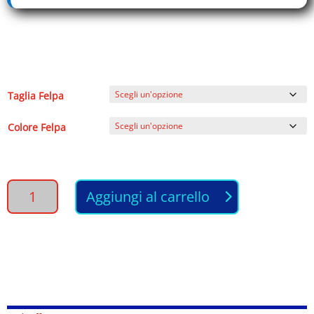
Taglia Felpa
Colore Felpa
FELPA
Aggiungi al carrello
UOMO
-
Maniche
lunghe
-
Zip
intera