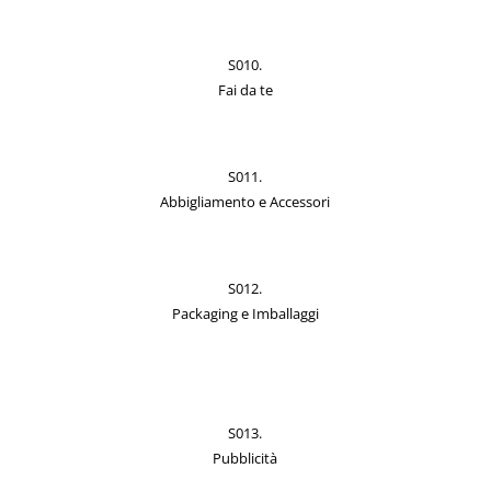
S010.
Fai da te
S011.
Abbigliamento e Accessori
S012.
Packaging e Imballaggi
S013.
Pubblicità