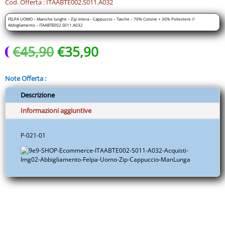
-
Cod. Offerta : ITAABTE002.S011.A032
Cappuccio
FELPA UOMO – Maniche lunghe – Zip intera – Cappuccio – Tasche – 70% Cotone + 30% Poliestere //
-
Abbigliamento – ITAABTE002.S011.A032
Tasche
Il
Il
€
45,90
€
35,90
-
prezzo
prezzo
70%
originale
attuale
Cotone
Note Offerta :
era:
è:
+
€45,90.
€35,90.
30%
Descrizione
Poliestere
Informazioni aggiuntive
//
Abbigliamento
P-021-01
-
ITAABTE002.S011.A032
quantità