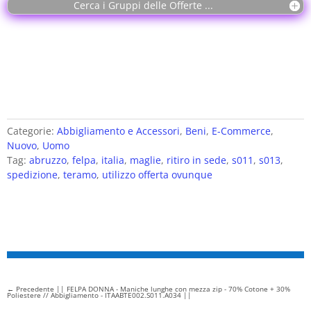
Cerca i Gruppi delle Offerte ...
Categorie:
Abbigliamento e Accessori
,
Beni
,
E-Commerce
,
Nuovo
,
Uomo
Tag:
abruzzo
,
felpa
,
italia
,
maglie
,
ritiro in sede
,
s011
,
s013
,
spedizione
,
teramo
,
utilizzo offerta ovunque
←
Precedente || FELPA DONNA - Maniche lunghe con mezza zip - 70% Cotone + 30%
Poliestere // Abbigliamento - ITAABTE002.S011.A034 ||