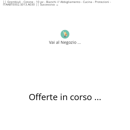
|| Grembiuli - Cotone - 10 pz - Bianchi // Abbigliamento - Cucina - Protezioni -
ITAABTE002.S013.A030 || Successiva
→
Vai al Negozio ...
Offerte in corso ...
Rotoli CARTA CHIMICA omologata per SCONTRINI