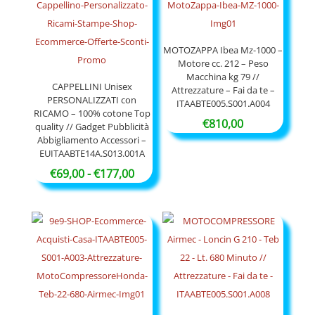
€47,90
MOTOZAPPA Ibea Mz-1000 –
Motore cc. 212 – Peso
Macchina kg 79 //
CAPPELLINI Unisex
Attrezzature – Fai da te –
PERSONALIZZATI con
ITAABTE005.S001.A004
RICAMO – 100% cotone Top
€
810,00
quality // Gadget Pubblicità
Abbigliamento Accessori –
EUITAABTE14A.S013.001A
Fascia
€
69,00
-
€
177,00
di
prezzo:
da
€69,00
a
€177,00