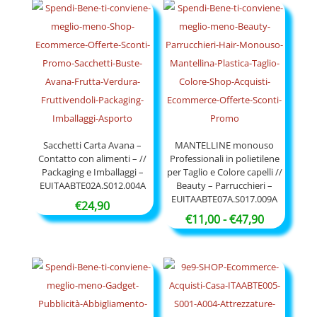
da
a
€15,90
€97,90
a
€34,90
Sacchetti Carta Avana –
MANTELLINE monouso
Contatto con alimenti – //
Professionali in polietilene
Packaging e Imballaggi –
per Taglio e Colore capelli //
EUITAABTE02A.S012.004A
Beauty – Parrucchieri –
EUITAABTE07A.S017.009A
€
24,90
Fascia
€
11,00
-
€
47,90
di
prezzo:
da
€11,00
a