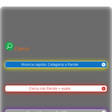
Cerca :
Ricerca rapida: Categoria o Parole
Cerca con Parole + usate