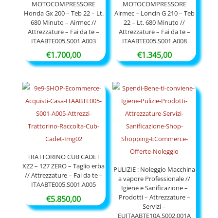
MOTOCOMPRESSORE
MOTOCOMPRESSORE
Honda Gx 200 – Teb 22 – Lt.
Airmec – Loncin G 210 – Teb
680 Minuto – Airmec //
22 – Lt. 680 Minuto //
Attrezzature – Fai da te –
Attrezzature – Fai da te –
ITAABTE005.S001.A003
ITAABTE005.S001.A008
€
1.700,00
€
1.345,00
TRATTORINO CUB CADET
XZ2 – 127 ZERO – Taglio erba
PULIZIE : Noleggio Macchina
// Attrezzature – Fai da te –
a vapore Professionale //
ITAABTE005.S001.A005
Igiene e Sanificazione –
Prodotti – Attrezzature –
€
5.850,00
Servizi –
EUITAABTE10A.S002.001A