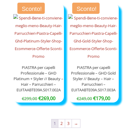
originale
attuale
Sconto!
Sconto!
era:
è:
€259,00.
€233,10.
PIASTRA per capelli
PIASTRA per capelli
Professionale – GHD
Professionale – GHD Gold
Platinum + Styler // Beauty –
Styler // Beauty – Hair –
Hair – Parrucchieri –
Parrucchieri –
EUITAABTE09A.S017.002A
EUITAABTE09A.S017.003A
Il
Il
Il
Il
€
269,00
€
179,00
€
299,00
€
249,00
prezzo
prezzo
prezzo
prezzo
originale
attuale
originale
attuale
era:
è:
era:
è:
1
2
3
→
€299,00.
€269,00.
€249,00.
€179,00.