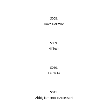
S008.
Dove Dormire
S009.
Hi-Tech
S010.
Fai da te
S011.
Abbigliamento e Accessori