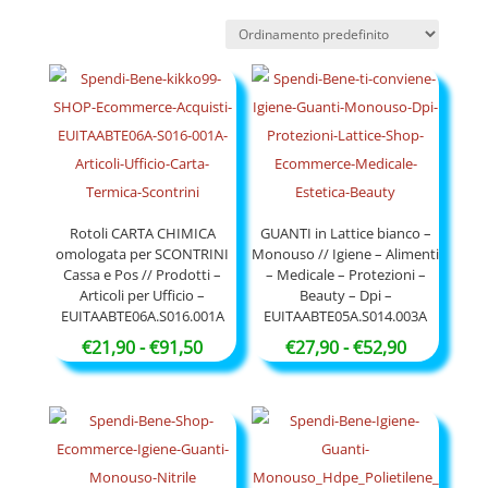
Rotoli CARTA CHIMICA
GUANTI in Lattice bianco –
omologata per SCONTRINI
Monouso // Igiene – Alimenti
Cassa e Pos // Prodotti –
– Medicale – Protezioni –
Articoli per Ufficio –
Beauty – Dpi –
EUITAABTE06A.S016.001A
EUITAABTE05A.S014.003A
Fascia
Fascia
€
21,90
-
€
91,50
€
27,90
-
€
52,90
di
di
prezzo:
prezzo:
da
da
€21,90
€27,90