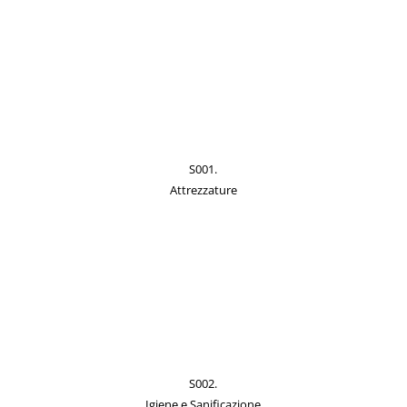
S001.
Attrezzature
S002.
Igiene e Sanificazione