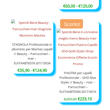
Fascia
€
60,00
-
€
120,00
di
prezzo:
Sconto!
da
€60,00
a
€120,00
STAGNOLA Professionale in
alluminio per Meches capelli
// Beauty – Parrucchieri –
Hair –
EUITAABTE07A.S017.003A
Fascia
€
35,90
-
€
124,90
PIASTRA per capelli
di
Professionale – GHD Max
Styler // Beauty – Hair –
prezzo:
Parrucchieri –
da
EUITAABTE09A.S017.001A
€35,90
Il
Il
€
233,10
€
259,00
a
prezzo
prezzo
€124,90