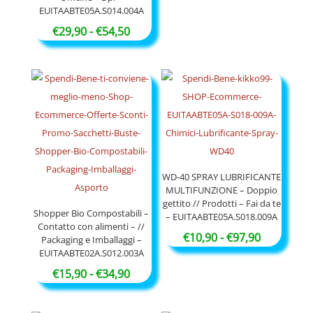
prezzo:
EUITAABTE05A.S014.004A
da
Fascia
€
29,90
-
€
54,50
€9,90
di
a
prezzo:
€17,90
da
€29,90
a
€54,50
WD-40 SPRAY LUBRIFICANTE
MULTIFUNZIONE – Doppio
gettito // Prodotti – Fai da te
Shopper Bio Compostabili –
– EUITAABTE05A.S018.009A
Contatto con alimenti – //
Fascia
€
10,90
-
€
97,90
Packaging e Imballaggi –
EUITAABTE02A.S012.003A
di
Fascia
prezzo:
€
15,90
-
€
34,90
di
da
prezzo:
€10,90