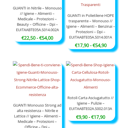
a
a
€91,50
€52,90
GUANTI in Nitrile – Monouso
// Igiene – Alimenti –
GUANTI in Polietilene HDPE
Medicale – Protezioni –
trasparente – Monouso //
Beauty – Officine – Dpi –
Igiene – Alimenti – Benzinai –
EUITAABTE05A.S014.002A
Protezioni – Dpi –
EUITAABTE05A.S014.001A
Fascia
€
22,50
-
€
54,00
di
Fascia
€
17,90
-
€
54,90
prezzo:
di
da
prezzo:
€22,50
da
a
€17,90
€54,00
a
€54,90
Rotoli Carta Asciugatutto //
Igiene – Pulizie –
GUANTI Monouso Strong ad
EUITAABTE02A.S002.013A
alta resistenza – Nitrile e
Lattice // Igiene – Alimenti –
Fascia
€
9,90
-
€
17,90
Medicale – Protezioni –
di
Officine – Dpi –