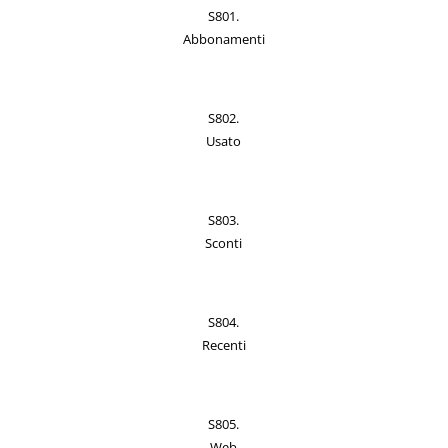
S801.
Abbonamenti
S802.
Usato
S803.
Sconti
S804.
Recenti
S805.
Web