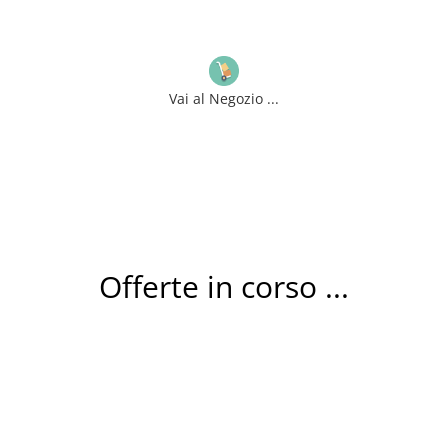
Vai al Negozio ...
Offerte in corso ...
Rotoli CARTA CHIMICA omologata per SCONTRINI
Cassa e Pos // Prodotti – Articoli per Ufficio –
EUITAABTE06A.S016.001A