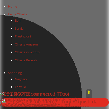
Home
Cerca Offerte
Beni
Servizi
Prestazioni
Offerte Amazon
Offerte in Sconto
Offerte Recenti
Shopping
Negozio
Carrello
⇑
Cassa
≡
⇓
Termini e Condizioni