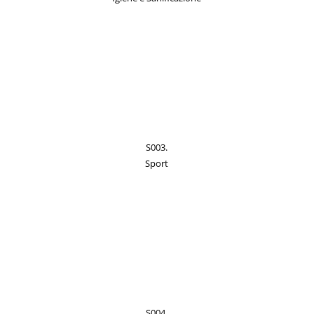
S003.
Sport
S004.