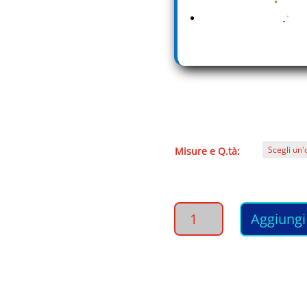
Misure e Q.tà:
STAGNOLA
Aggiungi 
Professionale
in
alluminio
per
Meches
capelli