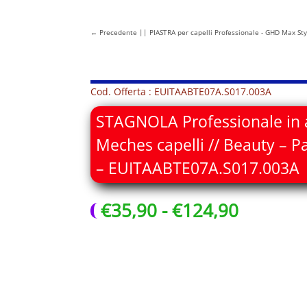
←
Precedente || PIASTRA per capelli Professionale - GHD Max Styl
Cod. Offerta : EUITAABTE07A.S017.003A
STAGNOLA Professionale in 
Meches capelli // Beauty – Pa
– EUITAABTE07A.S017.003A
Fascia
€
35,90
-
€
124,90
di
prezzo:
da
€35,90
a
€124,90