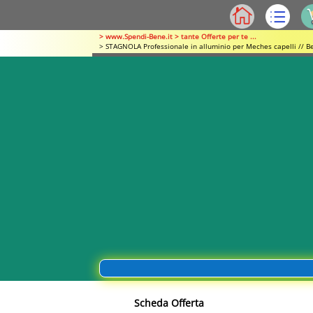
> www.Spendi-Bene.it > tante Offerte per te ...
> STAGNOLA Professionale in alluminio per Meches capelli // B
Scheda Offerta