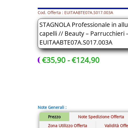
Cod. Offerta : EUITAABTE07A.S017.003A
STAGNOLA Professionale in all
capelli // Beauty – Parrucchieri 
EUITAABTE07A.S017.003A
Fascia
€
35,90
-
€
124,90
di
prezzo:
da
€35,90
a
€124,90
Note Generali :
Prezzo
Note Spedizione Offerta
Zona Utilizzo Offerta
Validità Off