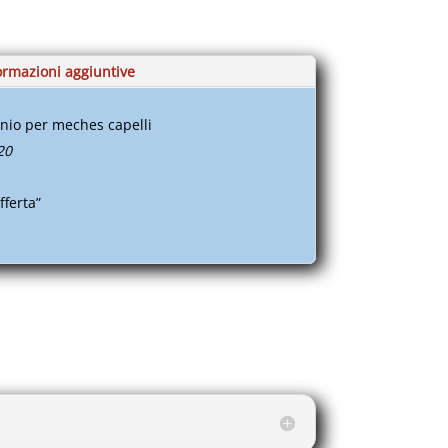
ormazioni aggiuntive
nio per meches capelli
20
fferta”