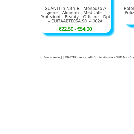
GUANTI in Nitrile – Monouso //
Rotol
Igiene – Alimenti – Medicale –
Puli
Protezioni – Beauty – Officine – Dpi
– EUITAABTE05A.S014.002A
Fascia
€
22,50
-
€
54,00
di
prezzo:
da
←
Precedente || PIASTRA per capelli Professionale - GHD Max Styl
€22,50
a
€54,00