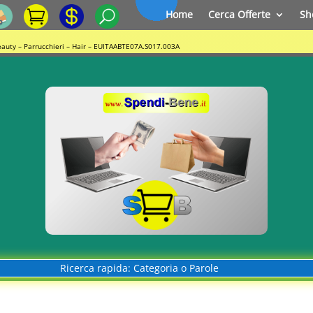
Home
Cerca Offerte
Sh
eauty – Parrucchieri – Hair – EUITAABTE07A.S017.003A
Ricerca rapida: Categoria o Parole