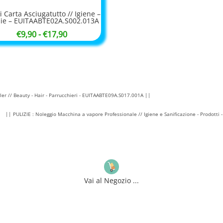
i Carta Asciugatutto // Igiene –
zie – EUITAABTE02A.S002.013A
Fascia
€
9,90
-
€
17,90
di
prezzo:
da
€9,90
er // Beauty - Hair - Parrucchieri - EUITAABTE09A.S017.001A ||
a
€17,90
|| PULIZIE : Noleggio Macchina a vapore Professionale // Igiene e Sanificazione - Prodotti
Vai al Negozio ...