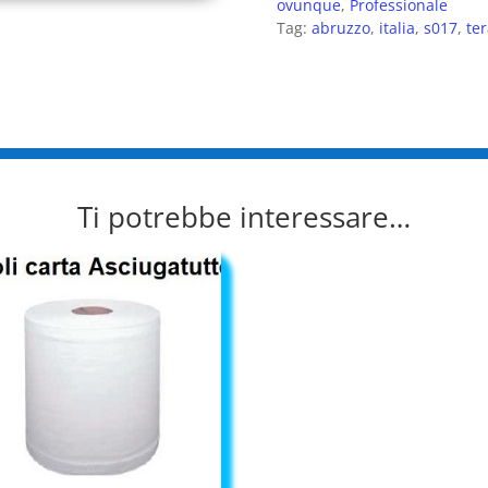
ovunque
,
Professionale
Tag:
abruzzo
,
italia
,
s017
,
te
Ti potrebbe interessare…