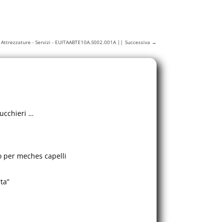
 - Attrezzature - Servizi - EUITAABTE10A.S002.001A || Successiva
→
rucchieri …
 per meches capelli
ta”