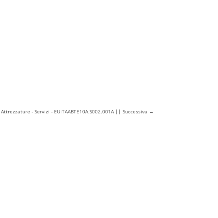
 - Attrezzature - Servizi - EUITAABTE10A.S002.001A || Successiva
→