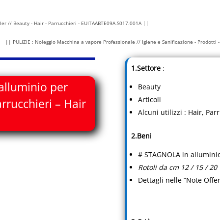
er // Beauty - Hair - Parrucchieri - EUITAABTE09A.S017.001A ||
|| PULIZIE : Noleggio Macchina a vapore Professionale // Igiene e Sanificazione - Prodotti
1.Settore
:
alluminio per
Beauty
Articoli
rrucchieri – Hair
Alcuni utilizzi : Hair, Par
2.Beni
# STAGNOLA in alluminio
Rotoli da cm 12 / 15 / 20
Dettagli nelle “Note Offer