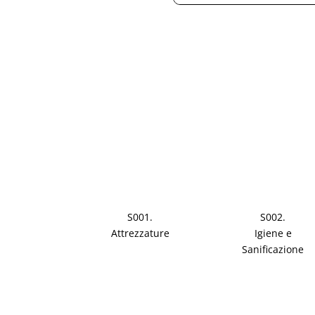
S001.
S002.
Attrezzature
Igiene e
Sanificazione