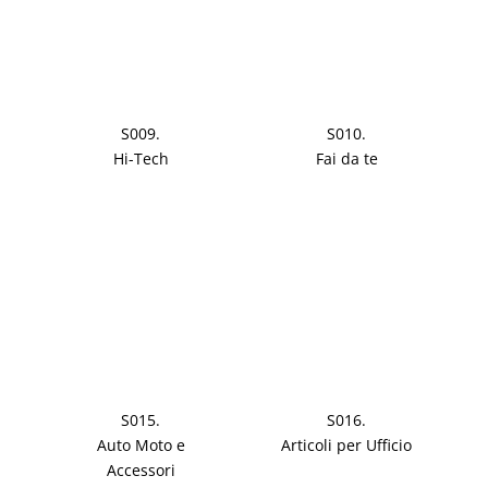
S009.
S010.
Hi-Tech
Fai da te
S015.
S016.
Auto Moto e
Articoli per Ufficio
Accessori