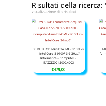
Risultati della ricerca
Visualizzazione di 3 risultati
PC DESKTOP Asus D340MF-39100F2R
MO
– Intel Core i3-9100F 3.6 GHz //
form
Informatica – Computer –
ITAZZZZ001.S009.A003
€
479,00