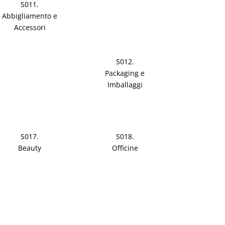
S011.
Abbigliamento e
Accessori
S012.
Packaging e
Imballaggi
S017.
S018.
Beauty
Officine