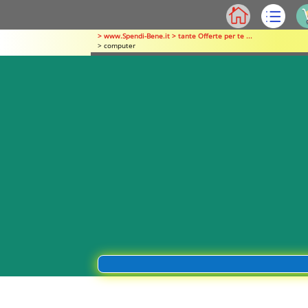
> www.Spendi-Bene.it > tante Offerte per te ...
> computer