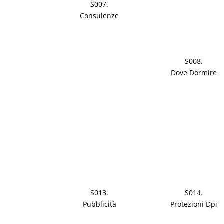
S007.
Consulenze
S008.
Dove Dormire
S013.
S014.
Pubblicità
Protezioni Dpi