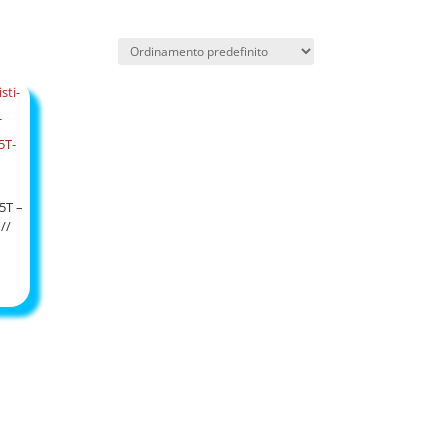
5T –
//