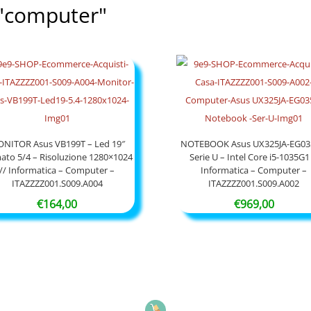
: "computer"
NITOR Asus VB199T – Led 19″
NOTEBOOK Asus UX325JA-EG03
ato 5/4 – Risoluzione 1280×1024
Serie U – Intel Core i5-1035G1 
// Informatica – Computer –
Informatica – Computer –
ITAZZZZ001.S009.A004
ITAZZZZ001.S009.A002
€
164,00
€
969,00