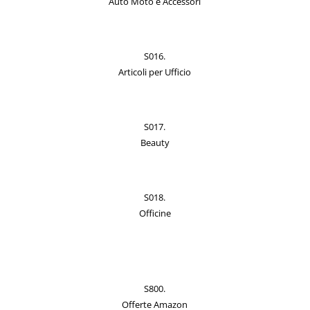
Auto Moto e Accessori
S016.
Articoli per Ufficio
S017.
Beauty
S018.
Officine
S800.
Offerte Amazon