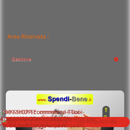
Area Riservata :
Gestione
⇑
≡
⇓