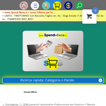
0
> www.Spendi-Bene.it > tante Offerte per te ...
> USATO : TRATTORINO Con Raccolta Taglio cm. 92 – Stiga Estate // Attrezzature – Fai da
te – ITAABTE005.S001.A001
Ricerca rapida: Categoria o Parole
Scheda Offerta
←
Precedente || CERA (ceretta) Liposolubile Professionale per Estetica // Beauty -