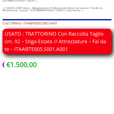
EUITAABTE07A.S017.002A ||
|| GIACCA CHEF Uomo - Abbigliamento Professionale Divise da Lavoro // Ho.Re.Ca. -
Ristorazione - Cucina - EUITAMAAP05A.S011.003A || Successiva
→
Cod. Offerta : ITAABTE005.S001.A001
USATO : TRATTORINO Con Raccolta Taglio
cm. 92 – Stiga Estate // Attrezzature – Fai da
te – ITAABTE005.S001.A001
€
1.500,00