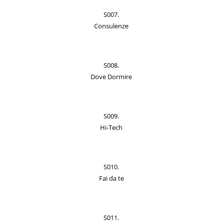
S007.
Consulenze
S008.
Dove Dormire
S009.
Hi-Tech
S010.
Fai da te
S011.