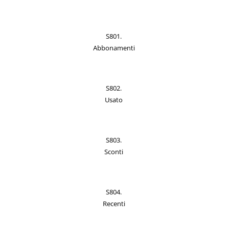
S801.
Abbonamenti
S802.
Usato
S803.
Sconti
S804.
Recenti