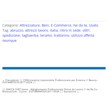
Categorie:
Attrezzature
,
Beni
,
E-Commerce
,
Fai da te
,
Usato
Tag:
abruzzo
,
attrezzi lavoro
,
italia
,
ritiro in sede
,
s001
,
spedizione
,
tagliaerba
,
teramo
,
trattorino
,
utilizzo offerta
ovunque
←
Precedente || CERA (ceretta) Liposolubile Professionale per Estetica // Beauty -
EUITAABTE07A.S017.002A ||
|| GIACCA CHEF Uomo - Abbigliamento Professionale Divise da Lavoro // Ho.Re.Ca. -
Ristorazione - Cucina - EUITAMAAP05A.S011.003A || Successiva
→