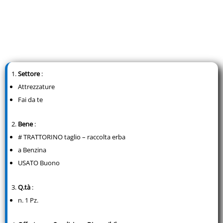
Settore
:
Attrezzature
Fai da te
Bene
:
# TRATTORINO taglio – raccolta erba
a Benzina
USATO Buono
Q.tà
:
n. 1 Pz.