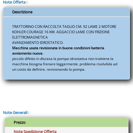
Note Offerta :
Fai
da
Descrizione
te
-
TRATTORINO CON RACCOLTA TAGLIO CM. 92 LAME 2 MOTORE
ITAABTE005.S001.A001
KOHLER COURAGE 16 KW. AGGACCIO LAME CON FRIZIONE
ELETTROMAGNETICA
quantità
AVANZAMENTO IDROSTATICO.
Macchina usata revisionata in buone condizioni batteria
avviamento nuova
.
piccolo difetto in discesa la pompa idrostatica non trattiene la
macchina bisogna frenare leggermente. problema risolvibile ad
un costo da definire. revisionando la pompa.
Note Generali :
Prezzo
Note Spedizione Offerta