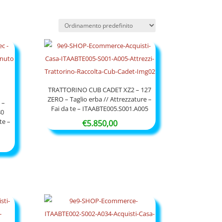
TRATTORINO CUB CADET XZ2 – 127
ZERO – Taglio erba // Attrezzature –
 –
Fai da te – ITAABTE005.S001.A005
80
te –
€
5.850,00