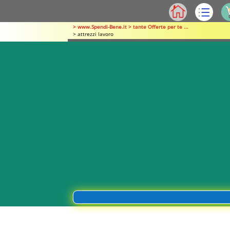
> www.Spendi-Bene.it > tante Offerte per te ...
> attrezzi lavoro