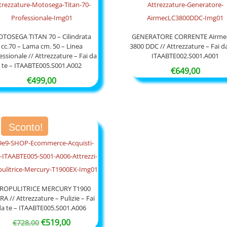
TOSEGA TITAN 70 – Cilindrata
GENERATORE CORRENTE Airme
cc.70 – Lama cm. 50 – Linea
3800 DDC // Attrezzature – Fai da
essionale // Attrezzature – Fai da
ITAABTE002.S001.A001
te – ITAABTE005.S001.A002
€
649,00
€
499,00
Sconto!
ROPULITRICE MERCURY T1900
RA // Attrezzature – Pulizie – Fai
da te – ITAABTE005.S001.A006
Il
Il
€
519,00
€
728,00