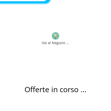
prezzo
prezzo
originale
attuale
era:
è:
€728,00.
€519,00.
Vai al Negozio ...
Offerte in corso ...