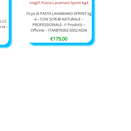
10 pz di PASTA LAVAMANO SPRINT kg
4 – CON SCRUB NATURALE –
c LC
PROFESSIONALE- // Prodotti –
 te –
Officine – ITAABTE002.S002.A034
€
179,00