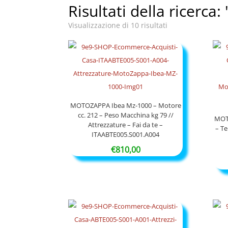
Risultati della ricerca:
Visualizzazione di 10 risultati
MOTOZAPPA Ibea Mz-1000 – Motore
cc. 212 – Peso Macchina kg 79 //
MOT
Attrezzature – Fai da te –
– Te
ITAABTE005.S001.A004
€
810,00