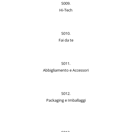
S009.
Hi-Tech
S010.
Fai da te
S011.
Abbigliamento e Accessori
S012.
Packaging e Imballaggi