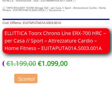
Ho.Re.Ca. - Ristorazione - Sala - EUITAMAAP05A.S011.006A ||
|| TAPIS ROULANT TOORX Mirage C60 - per Casa // Sport - Attrezzature Cardio - Home
Fitness - EUITAPUTA01A.S003.002A || Successiva
→
Cod. Offerta : EUITAPUTA01A.S003.001A
ELLITTICA Toorx Chrono Line ERX-700 HRC –
per Casa // Sport – Attrezzature Cardio –
Home Fitness – EUITAPUTA01A.S003.001A
Il
Il
€
1.199,00
€
1.099,00
prezzo
prezzo
originale
attuale
era:
è:
Sconto!
€1.199,00.
€1.099,00.