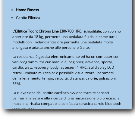
-
Home Fitness
EUITAPUTA01A.S003.001A
Cardio Ellittica
quantità
L'Ellittica Toorx Chrono Line ERX-700 HRC
richiudibile, con volano
anteriore da 18 kg, permette una pedalata fluida, e come tutti i
modelli con il volano anteriore permette una pedalata molto
allungata e adatta anche alle persone più alte.
La resistenza è gestita elettronicamente ed ha un computer con
vari programmi tra cui: manuale, beginner, advance, sporty,
cardio, watt, recovery, body fat tester, 4 HRC. Sul display LCD
retroilluminato multicolor è possibile visualizzare i parametri
dell'allenamento: tempo, velocità, distanza, calorie, pulsazioni,
RPM.
La rilevazione del battito cardiaco avviene tramite sensori
palmari ma se si è alla ricerca di una misurazione più precisa, la
macchina risulta compatibile con fascia toracica cardio bluetooth
(non inclusa).
La regolazione dello sforzo è magnetica motorizzata su 32 livelli.
Presenta pedali extralarge e una lunghezza del passo di 460 mm.
Inoltre, l'attrezzo è dotato di supporto regolabile per smartphone