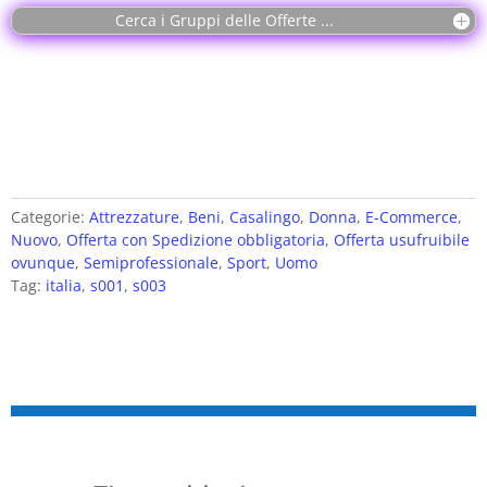
Poggiapiedi
Cerca i Gruppi delle Offerte ...
Extra large
Tipo di utilizzo
Domestico
Categorie:
Attrezzature
,
Beni
,
Casalingo
,
Donna
,
E-Commerce
,
Nuovo
,
Offerta con Spedizione obbligatoria
,
Offerta usufruibile
ovunque
,
Semiprofessionale
,
Sport
,
Uomo
Tag:
italia
,
s001
,
s003