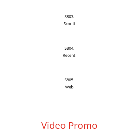
S803.
Sconti
S804.
Recenti
S805.
Web
Video Promo