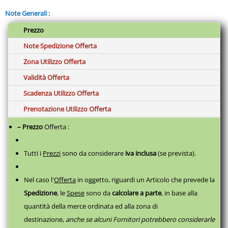
e tablet, e di sistema Bluetooth intelligente integrato che
Note Generali :
consente di usufruire delle app più motivanti e divertenti
specifiche per l’allenamento con l'ellittica. Include iConsole+ App
Prezzo
con mappe, intinerari, fitness plan e dati di allenamento.
Compatibile con Kinomap fitness App (abbonamento non incluso)
Note Spedizione Offerta
Prodotto robusto con una portata massima dell'utente fino a 130
Zona Utilizzo Offerta
kg ma allo stesso tempo estremamente facile da trasportare.
Validità Offerta
Sistema frenante
Magnetico
Scadenza Utilizzo Offerta
Regolazione sforzo
Prenotazione Utilizzo Offerta
Elettronica
– Prezzo
Offerta :
Peso volano
18 KG
Tutti i
Prezzi
sono da considerare
iva inclusa
(se prevista).
Programmi
Tempo / Velocità / Distanza / Calorie / Pulsazioni / RPM
Schermo
Nel caso l'
Offerta
in oggetto, riguardi un Articolo che prevede la
Display LCD retro-illuminato multicolor
Spedizione
, le
Spese
sono da
calcolare a parte
,
in base alla
Visualizzazione
quantità della merce ordinata ed alla zona di
Manuale, beginner, advance, sporty, cardio, watt, recovery, body
destinazione,
anche se alcuni Fornitori potrebbero considerarle
fat tester, 4 HRC