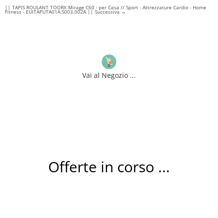
|| TAPIS ROULANT TOORX Mirage C60 - per Casa // Sport - Attrezzature Cardio - Home
Fitness - EUITAPUTA01A.S003.002A || Successiva
→
Vai al Negozio ...
Offerte in corso ...