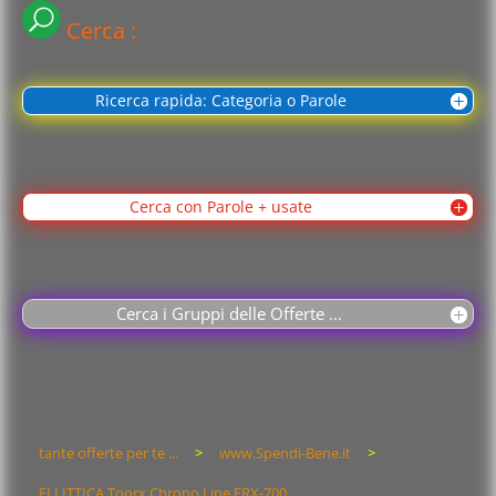
Cerca :
Ricerca rapida: Categoria o Parole
Cerca con Parole + usate
Cerca i Gruppi delle Offerte ...
tante offerte per te ...
>
www.Spendi-Bene.it
>
ELLITTICA Toorx Chrono Line ERX-700