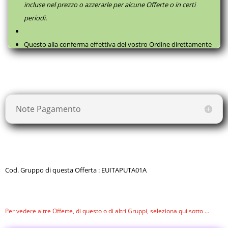
incluse nel prezzo o azzerarle per alcune Offerte o in certi
Dimensioni
periodi.
166 x 55 x 159,6 cm
Dimensioni Chiuso
110 x 55 x 157 cm
Questo alla conferma effettiva del vostro Ordine direttamente
con il fornitore, successivamente a questa
Prenotazione
, come
Dimensioni imballo
148,5 x 57 x 78 cm
da
Termini e Condizioni
.
Peso massimo utente
130 KG
Rilevazione battito cardiaco
Note Pagamento
Hand pulse + fascia cardio (optional)
Fascia Cardio
Opzionale
Lunghezza della falcata
46 cm
Cod. Gruppo di questa Offerta : EUITAPUTA01A
Peso netto prodotto
75 Kg
Peso Lordo
Per vedere altre Offerte, di questo o di altri Gruppi, seleziona qui sotto …
87 Kg