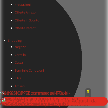
Prestazioni
Offerte Amazon
Offerte in Sconto
Offerte Recenti
Shopping
Negozio
Carrello
Cassa
Termini e Condizioni
FAQ
Affiliati
⇑
≡
Contattaci
⇓