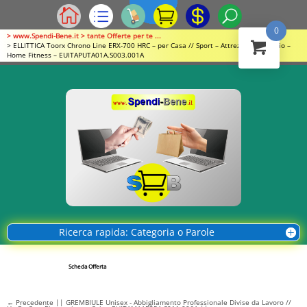
0
> www.Spendi-Bene.it > tante Offerte per te ...
> ELLITTICA Toorx Chrono Line ERX-700 HRC – per Casa // Sport – Attrezzature Cardio –
Home Fitness – EUITAPUTA01A.S003.001A
Ricerca rapida: Categoria o Parole
Scheda Offerta
←
Precedente || GREMBIULE Unisex - Abbigliamento Professionale Divise da Lavoro //