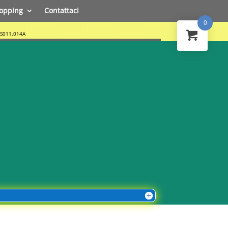
opping
Contattaci
0
.S011.014A