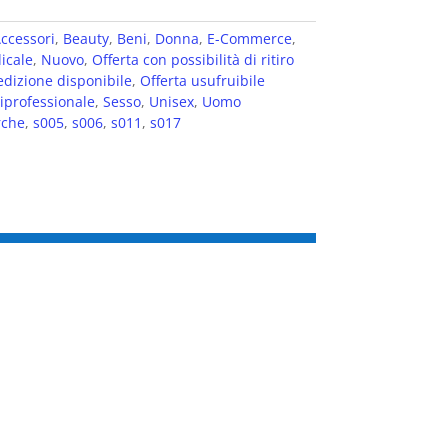
ccessori
,
Beauty
,
Beni
,
Donna
,
E-Commerce
,
icale
,
Nuovo
,
Offerta con possibilità di ritiro
edizione disponibile
,
Offerta usufruibile
professionale
,
Sesso
,
Unisex
,
Uomo
che
,
s005
,
s006
,
s011
,
s017