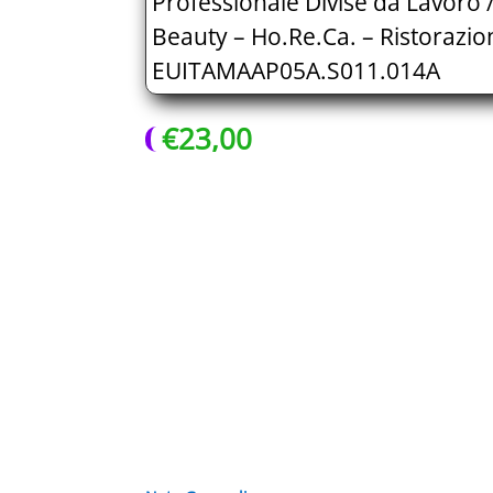
Professionale Divise da Lavoro 
Beauty – Ho.Re.Ca. – Ristorazio
EUITAMAAP05A.S011.014A
€
23,00