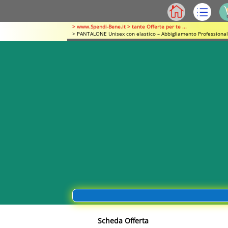
> www.Spendi-Bene.it > tante Offerte per te ...
> PANTALONE Unisex con elastico – Abbigliamento Professional
Scheda Offerta