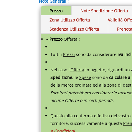
Note Generali :
Prezzo
Note Spedizione Offerta
Zona Utilizzo Offerta
Validità Off
Scadenza Utilizzo Offerta
Prenota
– Prezzo
Offerta :
Tutti i
Prezzi
sono da considerare
iva inc
Nel caso l'
Offerta
in oggetto, riguardi un 
Spedizione
, le
Spese
sono da
calcolare a
della merce ordinata ed alla zona di des
Fornitori potrebbero considerarle incluse
alcune Offerte o in certi periodi.
Questo alla conferma effettiva del vostro
fornitore, successivamente a questa
Pren
e Condizioni
.