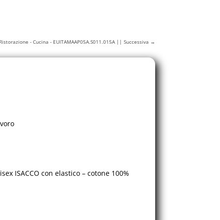
- Ristorazione - Cucina - EUITAMAAP05A.S011.015A || Successiva
→
avoro
sex ISACCO con elastico – cotone 100%