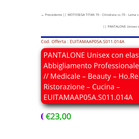
←
Precedente || MOTOSEGA TITAN 70 - Cilindrata cc.70 - Lama cm.
|| PANTALONE Unisex con
Cod. Offerta : EUITAMAAP05A.S011.014A
PANTALONE Unisex con elast
Abbigliamento Professionale
// Medicale – Beauty – Ho.Re
Ristorazione – Cucina –
EUITAMAAP05A.S011.014A
€
23,00