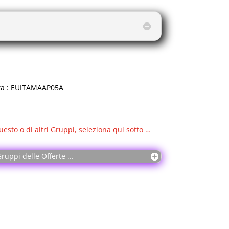
EX® Standard 100 si applica a tutti i tipi
Garantisce che nella loro fabbricazione
e sostanze o prodotti chimici dannosi per
talone con elastico bianco. Per settore
tario per aziende di servizi, pulizie e
7.
rta : EUITAMAAP05A
uesto o di altri Gruppi, seleziona qui sotto …
a, Artigiano, Asa, Assistente alla poltrona,
go, Cuoco, Dentista, Dermatologo, Dottore,
rmacista, Fiorista, Fisioterapista,
ruppi delle Offerte ...
o, Ginecologo, Infermiera, Lavapiatti,
, Massaggiatore, Medico, Oss, Panettiere,
 Pasticcere, Pizzaiolo, Ricostruttrice
inario, Vivaista