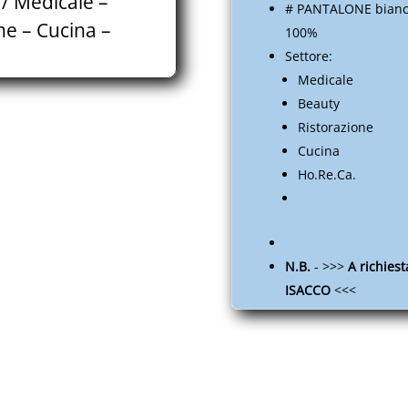
// Medicale –
# PANTALONE bianco
-
ne – Cucina –
100%
Beauty
Settore:
-
Medicale
Ho.Re.Ca.
-
Beauty
Ristorazione
Ristorazione
-
Cucina
Cucina
Ho.Re.Ca.
-
EUITAMAAP05A.S011.014A
quantità
N.B.
- >>>
A richiest
ISACCO
<<<
Codice articolo:
044000A-OEKO