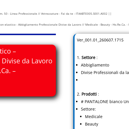
 50 - Linea Professionale // Attrezzature - Fai da te - ITAABTE005.S001.A002 ||
 elastico - Abbigliamento Professionale Divise da Lavoro // Medicale - Beauty - Ho.Re.Ca. 
Ver_001.01_260607.1715
ico –
Settore
:
 Divise da Lavoro
Abbigliamento
.Ca. –
Divise Professionali da l
Prodotti
:
# PANTALONE bianco Uni
Settore:
Medicale
Beauty