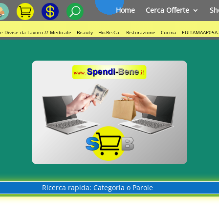
Home
Cerca Offerte
Sh
e Divise da Lavoro // Medicale – Beauty – Ho.Re.Ca. – Ristorazione – Cucina – EUITAMAAP05A
Ricerca rapida: Categoria o Parole