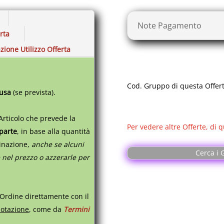
La certificazione OEKO-T
di indumenti e tessuti. 
Note Pagamento
non sono state utilizzat
erta
l'uomo o l'ambiente. Pan
zione Utilizzo Offerta
medicale, estetico e sani
cucin e cuoco. 25CX0007
Peso materiale
Cod. Gruppo di questa Offe
190 Gr/m²
lusa
(se prevista).
Professione:
Articolo che prevede la
Per vedere altre Offerte, di q
Aiuto cuoco, Alimentarist
 parte
,
in base alla quantità
Camice paziente, Chirur
tinazione,
anche se alcuni
Dottoressa, Estetista, Fa
Cerca i G
 nel prezzo o azzerarle per
Fruttivendolo, Gastronom
Macellaio, Magazziniere
Paramedico, Parucchiera,
unghie, Salumiere, Veter
 Ordine direttamente con il
otazione
, come da
Termini