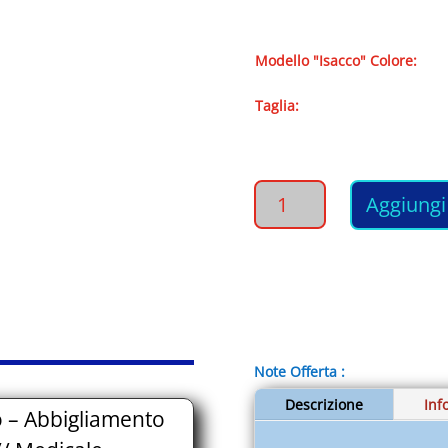
Modello "Isacco" Colore:
Taglia:
PANTALONE
Aggiungi 
Unisex
con
elastico
-
Abbigliamento
Professionale
Divise
Note Offerta :
da
Lavoro
Descrizione
Inf
 – Abbigliamento
//
Medicale