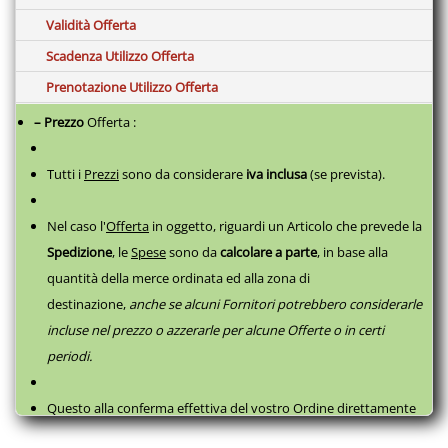
Lamelle lisce, sagomate e basculanti
Validità Offerta
Design snello e fusto arrotondato: per ottenere velocemente e
Scadenza Utilizzo Offerta
facilmente uno styling versatile e impeccabile
Prenotazione Utilizzo Offerta
Coprilamelle protettivo resistente al calore: porta il tuo stile e la
tua styler ovunque vuoi
– Prezzo
Offerta :
Tempi di riscaldamento: 25 secondi
Tutti i
Prezzi
sono da considerare
iva inclusa
(se prevista).
Voltaggio universale.
*Secondo un test effettuato su 128 consumatori, un numero
Nel caso l'
Offerta
in oggetto, riguardi un Articolo che prevede la
significante di questi ha ritenuto la nuova ghd gold® styler
migliore rispetto alla ghd V® gold classic styler, perché lascia i
Spedizione
, le
Spese
sono da
calcolare a parte
,
in base alla
capelli più lisci, più setosi e dall’aspetto più sano.
quantità della merce ordinata ed alla zona di
Capelli lisci e setosi dall’aspetto più sano*
destinazione,
anche se alcuni Fornitori potrebbero considerarle
incluse nel prezzo o azzerarle per alcune Offerte o in certi
periodi.
Questo alla conferma effettiva del vostro Ordine direttamente
con il fornitore, successivamente a questa
Prenotazione
, come