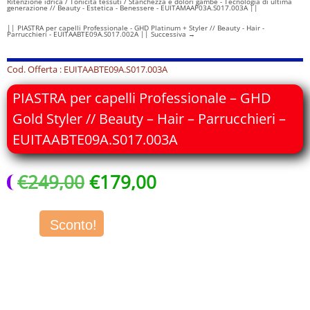
Ritenzione idrica / Tonicità tessuti / Stanchezza e dolori gambe - Tecnologia di ultima
generazione // Beauty - Estetica - Benessere - EUITAMAAP03A.S017.003A ||
|| PIASTRA per capelli Professionale - GHD Platinum + Styler // Beauty - Hair -
Parrucchieri - EUITAABTE09A.S017.002A || Successiva
→
Cod. Offerta : EUITAABTE09A.S017.003A
PIASTRA per capelli Professionale – GHD
Gold Styler // Beauty – Hair – Parrucchieri –
EUITAABTE09A.S017.003A
Il
Il
€
249,00
€
179,00
prezzo
prezzo
originale
attuale
era:
è:
Sconto!
€249,00.
€179,00.