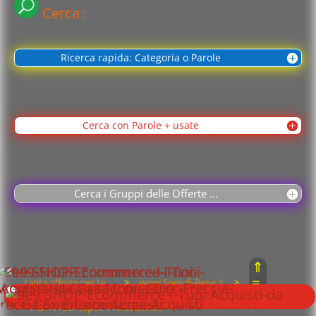
Cerca :
Ricerca rapida: Categoria o Parole
Cerca con Parole + usate
Cerca i Gruppi delle Offerte ...
⇑
≡
tante offerte per te ...
>
www.Spendi-Bene.it
>
⇓
PIASTRA per capelli Professionale –