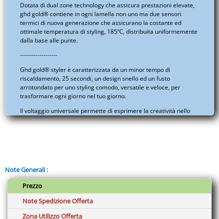
Dotata di dual zone technology che assicura prestazioni elevate,
ghd gold® contiene in ogni lamella non uno ma due sensori
termici di nuova generazione che assicurano la costante ed
ottimale temperatura di styling, 185ºC, distribuita uniformemente
dalla base alle punte.
-------------------
Ghd gold® styler è caratterizzata da un minor tempo di
riscaldamento, 25 secondi, un design snello ed un fusto
arrotondato per uno styling comodo, versatile e veloce, per
trasformare ogni giorno nel tuo giorno.
Il voltaggio universale permette di esprimere la creatività nello
styling in ogni parte del mondo ed il coprilamelle resistente al
calore consente di riporre la styler subito dopo l’utilizzo. Inoltre, la
funzione sleep mode spegne automaticamente la styler dopo 30
minuti di non utilizzo, quindi nessuna preoccupazione per la
sicurezza!
Note Generali :
Crea un look liscio e moderno o elabora ricci a lunga durata
grazie alla nuova ghd gold® styler.
Prezzo
Nuova dual-zone technology: per capelli più lisci, più setosi e
Note Spedizione Offerta
dall’aspetto più sano*.
Zona Utilizzo Offerta
Temperatura ottimale di styling di 185°C