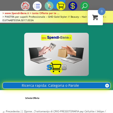
0
> www.Spendi-Bene.it > tante Offerte per te ...
> PIASTRA per capelli Professionale – GHD Gold Styler // Beauty – Hair – Parrucchieri –
EUITAABTE09A.S017.003A
Ricerca rapida: Categoria o Parole
Scheda Offerta
←
Precedente || Donne : Trattamento di CRIO-PRESSOTERAPIA per Cellulite / Adipe /