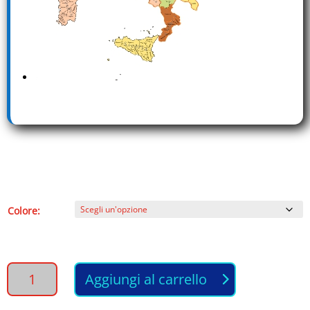
Colore:
PIASTRA
Aggiungi al carrello
per
capelli