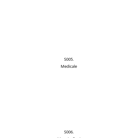
S005.
Medicale
S006.