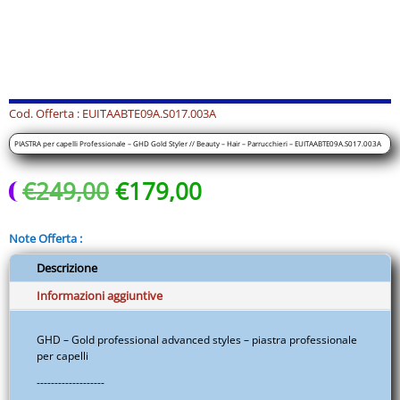
Professionale
-
GHD
Gold
Styler
//
Cod. Offerta : EUITAABTE09A.S017.003A
Beauty
PIASTRA per capelli Professionale – GHD Gold Styler // Beauty – Hair – Parrucchieri – EUITAABTE09A.S017.003A
-
Hair
Il
Il
€
249,00
€
179,00
-
prezzo
prezzo
Parrucchieri
originale
attuale
-
Note Offerta :
era:
è:
EUITAABTE09A.S017.003A
€249,00.
€179,00.
Descrizione
quantità
Informazioni aggiuntive
GHD – Gold professional advanced styles – piastra professionale
per capelli
-------------------