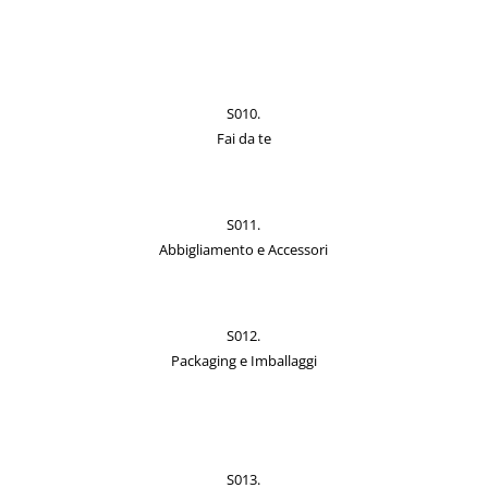
S010.
Fai da te
S011.
Abbigliamento e Accessori
S012.
Packaging e Imballaggi
S013.