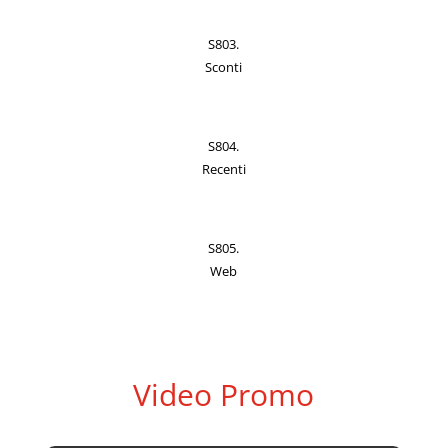
S803.
Sconti
S804.
Recenti
S805.
Web
Video Promo