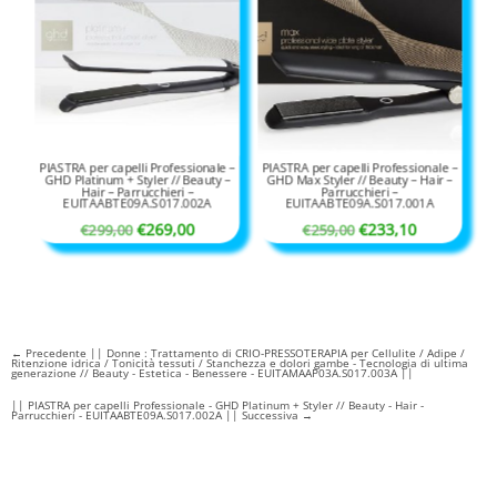
PIASTRA per capelli Professionale –
PIASTRA per capelli Professionale –
GHD Platinum + Styler // Beauty –
GHD Max Styler // Beauty – Hair –
Hair – Parrucchieri –
Parrucchieri –
EUITAABTE09A.S017.002A
EUITAABTE09A.S017.001A
Il
Il
Il
Il
€
269,00
€
233,10
€
299,00
€
259,00
prezzo
prezzo
prezzo
prezzo
originale
attuale
originale
attuale
era:
è:
era:
è:
€299,00.
€269,00.
€259,00.
€233,10.
←
Precedente || Donne : Trattamento di CRIO-PRESSOTERAPIA per Cellulite / Adipe /
Ritenzione idrica / Tonicità tessuti / Stanchezza e dolori gambe - Tecnologia di ultima
generazione // Beauty - Estetica - Benessere - EUITAMAAP03A.S017.003A ||
|| PIASTRA per capelli Professionale - GHD Platinum + Styler // Beauty - Hair -
Parrucchieri - EUITAABTE09A.S017.002A || Successiva
→