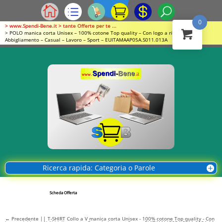
0
> www.Spendi-Bene.it > tante Offerte per te ...
> POLO manica corta Unisex – 100% cotone Top quality – Con logo a richiesta //
Abbigliamento – Casual – Lavoro – Sport – EUITAMAAP05A.S011.013A
Ricerca rapida: Categoria o Parole
Scheda Offerta
←
Precedente || T-SHIRT Collo a V manica corta Unisex - 100% cotone Top quality - Con