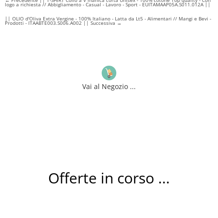
←
Precedente || T-SHIRT Collo a V manica corta Unisex - 100% cotone Top quality - Con
a
a
logo a richiesta // Abbigliamento - Casual - Lavoro - Sport - EUITAMAAP05A.S011.012A ||
€10,90
€9,90
|| OLIO d'Oliva Extra Vergine - 100% Italiano - Latta da Lt5 - Alimentari // Mangi e Bevi -
Prodotti - ITAABTE003.S006.A002 || Successiva
→
Vai al Negozio ...
Offerte in corso ...