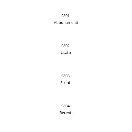
S801.
Abbonamenti
S802.
Usato
S803.
Sconti
S804.
Recenti