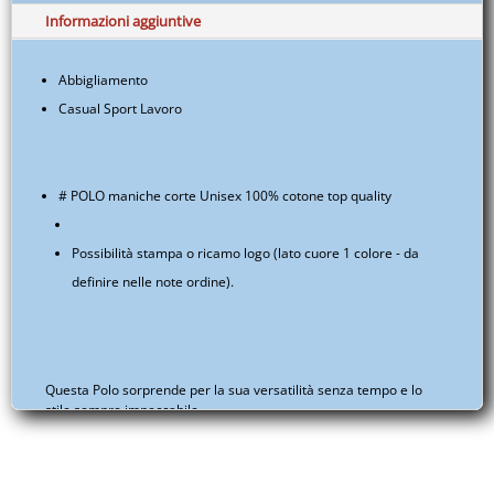
a
Casual
Informazioni aggiuntive
€16,90
-
Lavoro
Abbigliamento
-
Casual Sport Lavoro
Sport
-
EUITAMAAP05A.S011.013A
quantità
# POLO maniche corte Unisex 100% cotone top quality
Possibilità stampa o ricamo logo (lato cuore 1 colore - da
definire nelle note ordine).
Questa Polo sorprende per la sua versatilità senza tempo e lo
stile sempre impeccabile.
Realizzata in resistente cotone piquet, questa Polo offre una
sensazione di freschezza e comfort grazie alla grammatura
robusta (190-195 g/m²) che garantisce traspirabilità e durata