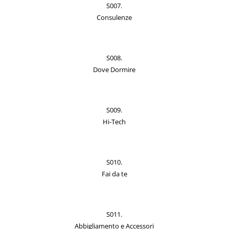
S007.
Consulenze
S008.
Dove Dormire
S009.
Hi-Tech
S010.
Fai da te
S011.
Abbigliamento e Accessori