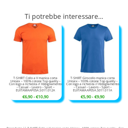
Ti potrebbe interessare…
T-SHIRT Collo a V manica corta
T-SHIRT Girocollo manica corta
Unisex – 100% cotone Top quality –
Unisex – 100% cotone Top quality –
Con logo a richiesta // Abbigliamento
Con logo a richiesta // Abbigliamento
– Casual – Lavoro – Sport –
– Casual – Lavoro – Sport –
EUITAMAAP05A.S011.012A
EUITAMAAP05A.S011.011A
Fascia
Fascia
€
6,90
-
€
10,90
€
5,90
-
€
9,90
di
di
prezzo:
prezzo:
da
da
€6,90
€5,90