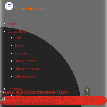
Menù del sito :
Home
Cerca Offerte
Beni
Servizi
Prestazioni
Offerte Amazon
Offerte in Sconto
Offerte Recenti
Shopping
⇑
≡
Negozio
⇓
Carrello