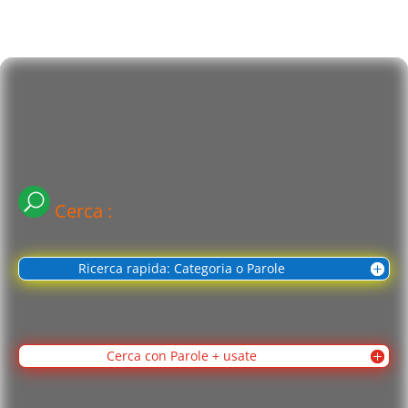
Cerca :
Ricerca rapida: Categoria o Parole
Cerca con Parole + usate