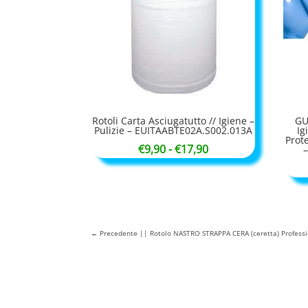
Rotoli Carta Asciugatutto // Igiene –
GU
Pulizie – EUITAABTE02A.S002.013A
Ig
Prote
Fascia
€
9,90
-
€
17,90
di
prezzo:
da
€9,90
←
Precedente || Rotolo NASTRO STRAPPA CERA (ceretta) Professio
a
€17,90