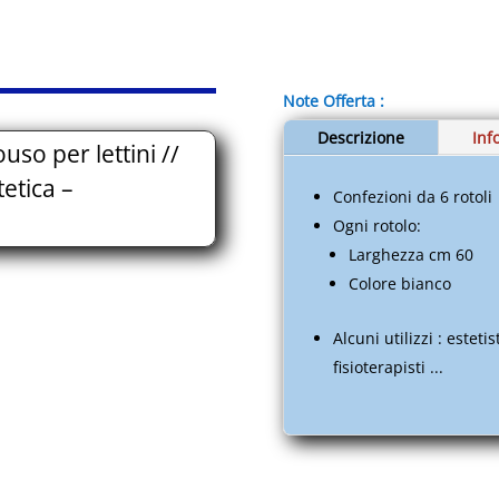
per
lettini
//
Medicale
Note Offerta :
-
Igiene
Descrizione
Inf
so per lettini //
-
Sanitari
tetica –
Confezioni da 6 rotoli
-
Ogni rotolo:
Estetica
Larghezza cm 60
-
Colore bianco
EUITAABTE07A.S002.001A
quantità
Alcuni utilizzi : esteti
fisioterapisti ...