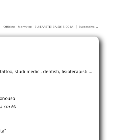
i - Officine - Marmitte - EUITAABTE13A.S015.001A || Successiva
→
, tattoo, studi medici, dentisti, fisioterapisti …
monouso
za cm 60
ta”