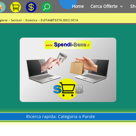
Home
Cerca Offerte
Sh
Igiene – Sanitari – Estetica – EUITAABTE07A.S002.001A
Ricerca rapida: Categoria o Parole