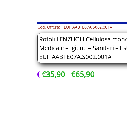
Cod. Offerta : EUITAABTE07A.S002.001A
Rotoli LENZUOLI Cellulosa monou
Medicale – Igiene – Sanitari – Es
EUITAABTE07A.S002.001A
Fascia
€
35,90
-
€
65,90
di
prezzo:
da
€35,90
a
€65,90