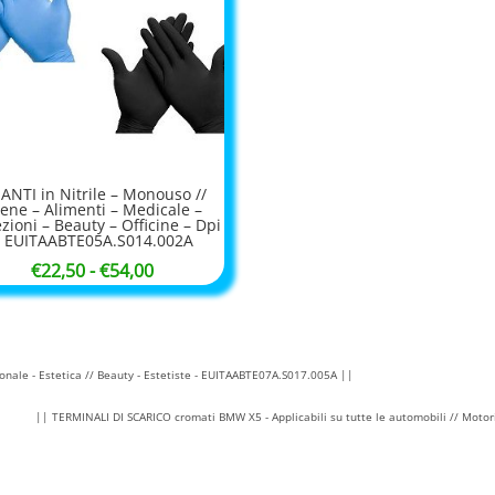
ANTI in Nitrile – Monouso //
iene – Alimenti – Medicale –
zioni – Beauty – Officine – Dpi
– EUITAABTE05A.S014.002A
Fascia
€
22,50
-
€
54,00
di
prezzo:
da
nale - Estetica // Beauty - Estetiste - EUITAABTE07A.S017.005A ||
€22,50
a
|| TERMINALI DI SCARICO cromati BMW X5 - Applicabili su tutte le automobili // Motor
€54,00