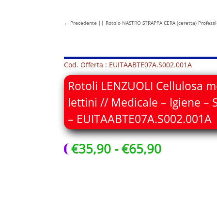
←
Precedente || Rotolo NASTRO STRAPPA CERA (ceretta) Professio
Cod. Offerta : EUITAABTE07A.S002.001A
Rotoli LENZUOLI Cellulosa 
lettini // Medicale – Igiene – 
– EUITAABTE07A.S002.001A
Fascia
€
35,90
-
€
65,90
di
prezzo:
da
€35,90
a
€65,90