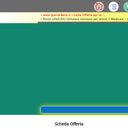
> www.Spendi-Bene.it > tante Offerte per te ...
> Rotoli LENZUOLI Cellulosa monouso per lettini // Medicale – 
Scheda Offerta