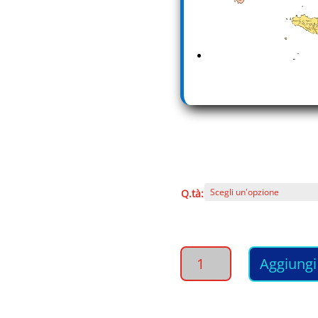
Q.tà:
Rotoli
Aggiungi 
LENZUOLI
Cellulosa
monouso