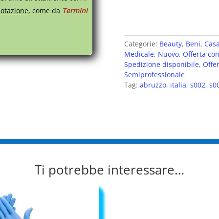
otazione
, come da
Termini
Categorie:
Beauty
,
Beni
,
Casa
Medicale
,
Nuovo
,
Offerta con
Spedizione disponibile
,
Offe
Semiprofessionale
Tag:
abruzzo
,
italia
,
s002
,
s0
Ti potrebbe interessare…