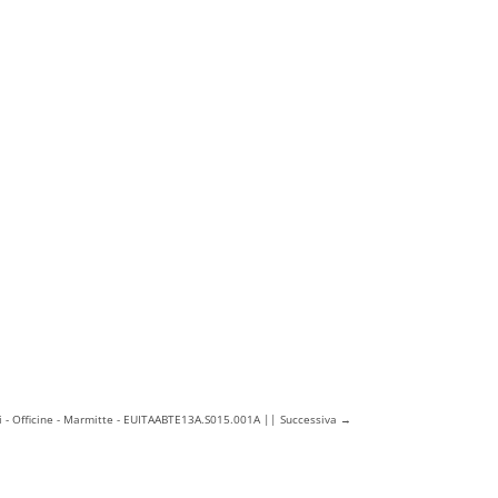
i - Officine - Marmitte - EUITAABTE13A.S015.001A || Successiva
→