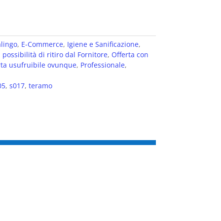
lingo
,
E-Commerce
,
Igiene e Sanificazione
,
 possibilità di ritiro dal Fornitore
,
Offerta con
rta usufruibile ovunque
,
Professionale
,
05
,
s017
,
teramo