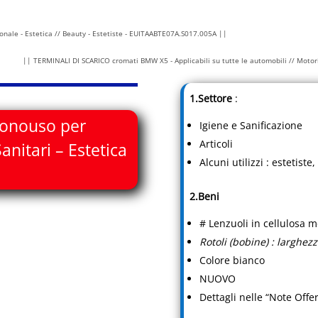
nale - Estetica // Beauty - Estetiste - EUITAABTE07A.S017.005A ||
|| TERMINALI DI SCARICO cromati BMW X5 - Applicabili su tutte le automobili // Motor
1.Settore
:
monouso per
Igiene e Sanificazione
Articoli
Sanitari – Estetica
Alcuni utilizzi : estetiste
2.Beni
# Lenzuoli in cellulosa 
Rotoli (bobine) : larghez
Colore bianco
NUOVO
Dettagli nelle “Note Offer