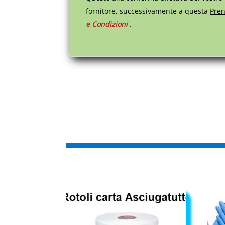
fornitore, successivamente a questa
Pren
e Condizioni
.