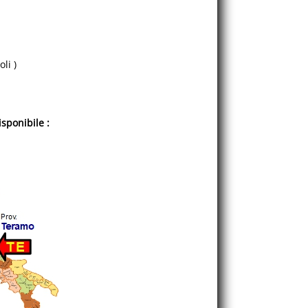
li )
sponibile :