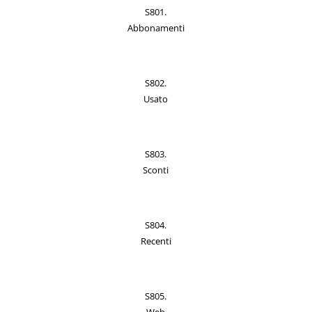
S801.
Abbonamenti
S802.
Usato
S803.
Sconti
S804.
Recenti
S805.