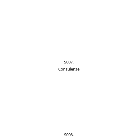
S007.
Consulenze
S008.