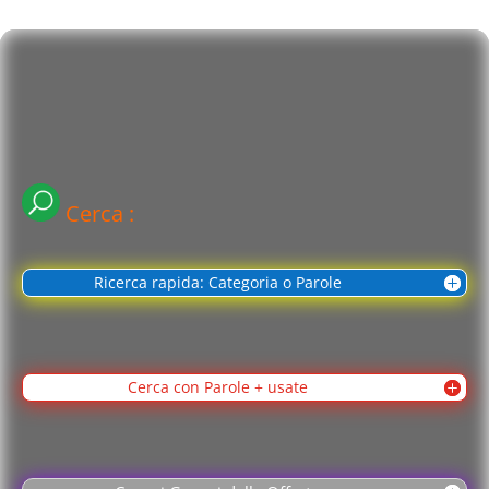
Cerca :
Ricerca rapida: Categoria o Parole
Cerca con Parole + usate