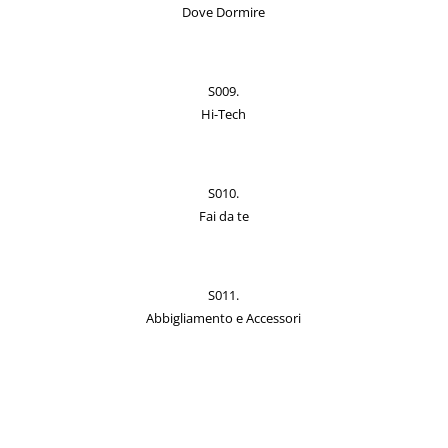
Dove Dormire
S009.
Hi-Tech
S010.
Fai da te
S011.
Abbigliamento e Accessori