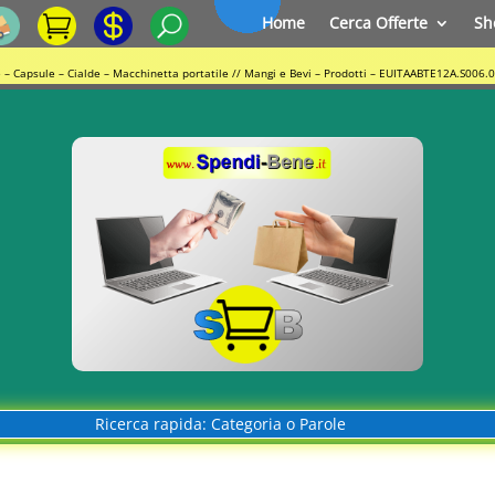
Home
Cerca Offerte
Sh
re – Capsule – Cialde – Macchinetta portatile // Mangi e Bevi – Prodotti – EUITAABTE12A.S006.
Ricerca rapida: Categoria o Parole