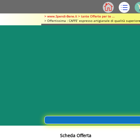
> www.Spendi-Bene.it > tante Offerte per te ...
> Offertissima : CAFFE’ espresso artigianale di qualità superio
Scheda Offerta