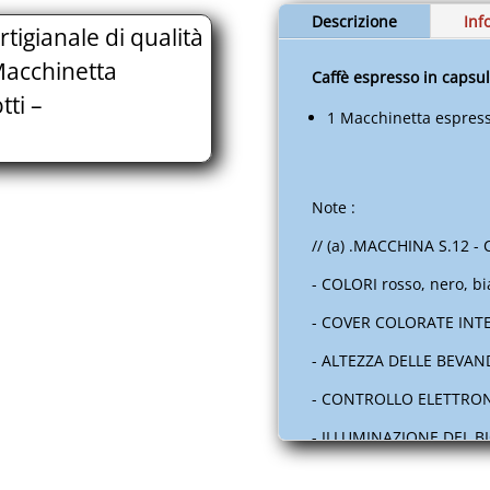
Capsule
Descrizione
Inf
tigianale di qualità
-
Cialde
Macchinetta
Caffè espresso in capsul
-
tti –
Macchinetta
1 Macchinetta espresso
portatile
//
Mangi
Note :
e
Bevi
// (a) .MACCHINA S.12 -
-
- COLORI rosso, nero, bi
Prodotti
-
- COVER COLORATE INTE
EUITAABTE12A.S006.001A
- ALTEZZA DELLE BEVA
quantità
- CONTROLLO ELETTRO
- ILLUMINAZIONE DEL B
- RISPARMIO ENERGIA A