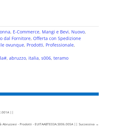
RCAMBIABILI.
ata, la macchina da caffè in cialda più
onna
,
E-Commerce
,
Mangi e Bevi
,
Nuovo
,
ro dal Fornitore
,
Offerta con Spedizione
oni ridotte è adatta a tutti gli ambienti ed
bile ovunque
,
Prodotti
,
Professionale
,
ortabile in viaggio.
ola#
,
abruzzo
,
italia
,
s006
,
teramo
vetro, gruppo smart e porta filtro estraibile
02.001A ||
lità Abruzzesi - Prodotti - EUITAABTE03A.S006.005A || Successiva
→