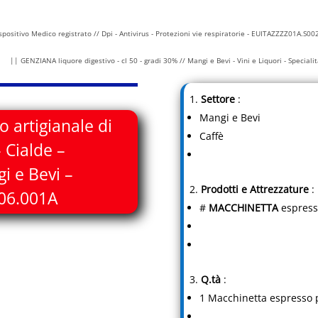
positivo Medico registrato // Dpi - Antivirus - Protezioni vie respiratorie - EUITAZZZZ01A.S0
|| GENZIANA liquore digestivo - cl 50 - gradi 30% // Mangi e Bevi - Vini e Liquori - Specia
Settore
:
Mangi e Bevi
o artigianale di
Caffè
 Cialde –
i e Bevi –
Prodotti
e Attrezzature
:
06.001A
#
MACCHINETTA
espress
Q.tà
:
1 Macchinetta espresso po