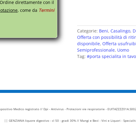
 Ordine direttamente con il
disponibilità).
otazione
, come da
Termini
- COVER COLORATE INTE
. Piccola, vivace e color
versatile che c'è.
Categorie:
Beni
,
Casalingo
,
D
Offerta con possibilità di riti
. Grazie alle sue dimensi
disponibile
,
Offerta usufrui
è anche facilmente trasp
Semiprofessionale
,
Uomo
Tag:
#porta specialita in tav
. Dotata di serbatoio in 
e sganciabile.
positivo Medico registrato // Dpi - Antivirus - Protezioni vie respiratorie - EUITAZZZZ01A.S0
|| GENZIANA liquore digestivo - cl 50 - gradi 30% // Mangi e Bevi - Vini e Liquori - Specia