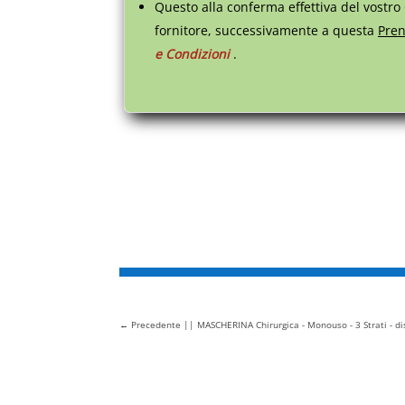
Questo alla conferma effettiva del vostro
fornitore, successivamente a questa
Pren
e Condizioni
.
←
Precedente || MASCHERINA Chirurgica - Monouso - 3 Strati - dis