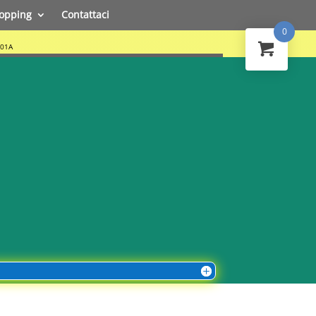
opping
Contattaci
0
001A