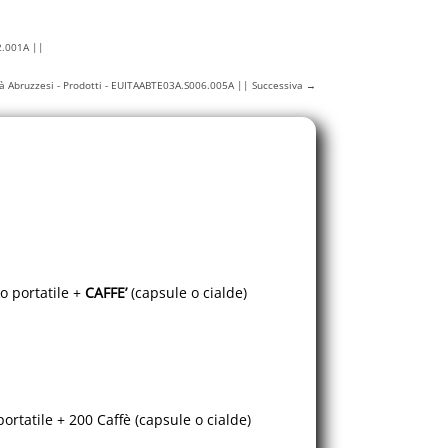
02.001A ||
lità Abruzzesi - Prodotti - EUITAABTE03A.S006.005A || Successiva
→
o portatile +
CAFFE’
(capsule o cialde)
rtatile + 200 Caffè (capsule o cialde)