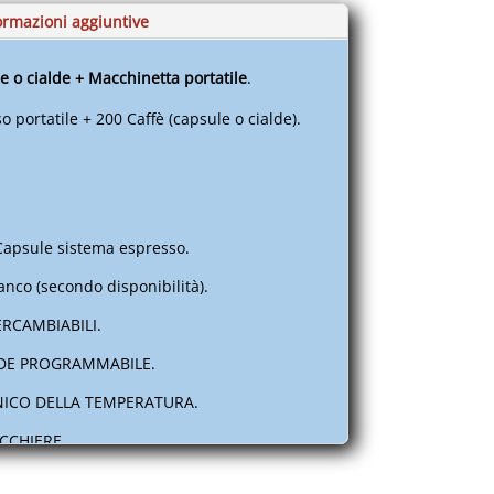
ormazioni aggiuntive
e o cialde + Macchinetta portatile
.
 portatile + 200 Caffè (capsule o cialde).
 Capsule sistema espresso.
anco (secondo disponibilità).
RCAMBIABILI.
NDE PROGRAMMABILE.
NICO DELLA TEMPERATURA.
ICCHIERE.
UTO SWITCH-OFF.