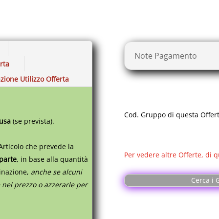
- ESPULSIONE AUTOMAT
- PREDISPOSIZIONE FILT
- GRIGLIA REGOLABILE S
Note Pagamento
. H 27cm/ L 15cm, peso 
erta
spazio.
zione Utilizzo Offerta
. Tasti intelligenti per s
"lungo".
Cod. Gruppo di questa Offer
. Controllo della tempe
lusa
(se prevista).
dopo 10min.
. Dopo 600 erogazioni, a
Articolo che prevede la
Per vedere altre Offerte, di q
 parte
,
in base alla quantità
tinazione,
anche se alcuni
--------------------
Cerca i G
 nel prezzo o azzerarle per
// (b) .MACCHINA AROMA
- COLORI giallo, nero, b