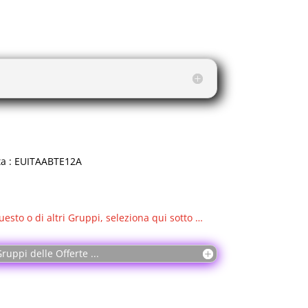
ICA DELLE CAPSULE USATE.
RO A RESINA.
U 2 ALTEZZE.
3300g, perfetta per non occupare troppo
elezionare il volume del caffè "ristretto" o
ta : EUITAABTE12A
ratura automatico e risparmio energetico
vviso automatico di decalcificazione.
uesto o di altri Gruppi, seleziona qui sotto …
ruppi delle Offerte ...
 E.GO - Cialde sistema espresso.
ianco, arancione, verde, azzurro (secondo