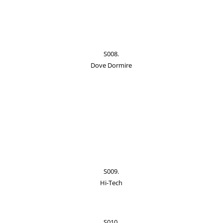
S008.
Dove Dormire
S009.
Hi-Tech
S010.