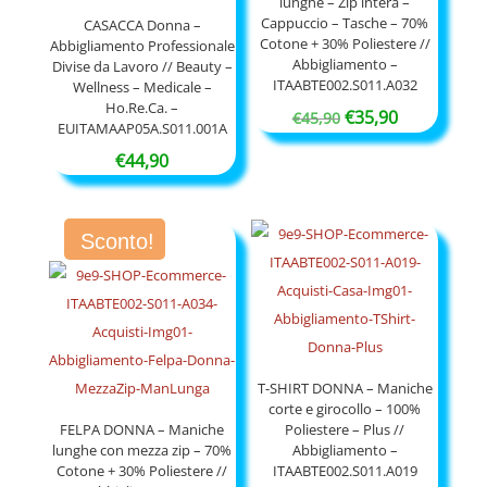
lunghe – Zip intera –
Cappuccio – Tasche – 70%
CASACCA Donna –
Cotone + 30% Poliestere //
Abbigliamento Professionale
Abbigliamento –
Divise da Lavoro // Beauty –
ITAABTE002.S011.A032
Wellness – Medicale –
Ho.Re.Ca. –
Il
Il
€
35,90
€
45,90
EUITAMAAP05A.S011.001A
prezzo
prezzo
€
44,90
originale
attuale
era:
è:
€45,90.
€35,90.
Sconto!
T-SHIRT DONNA – Maniche
corte e girocollo – 100%
FELPA DONNA – Maniche
Poliestere – Plus //
lunghe con mezza zip – 70%
Abbigliamento –
Cotone + 30% Poliestere //
ITAABTE002.S011.A019