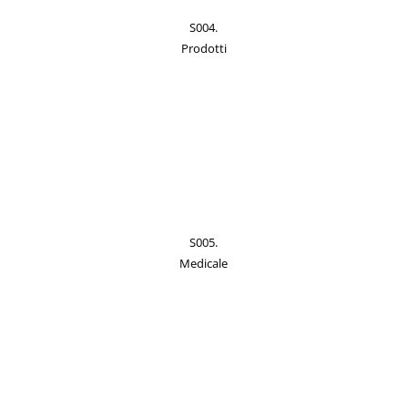
S004.
Prodotti
S005.
Medicale