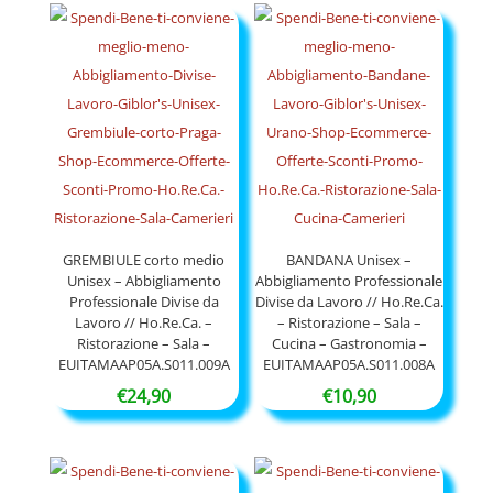
da
€69,00
a
€177,00
GREMBIULE corto medio
BANDANA Unisex –
Unisex – Abbigliamento
Abbigliamento Professionale
Professionale Divise da
Divise da Lavoro // Ho.Re.Ca.
Lavoro // Ho.Re.Ca. –
– Ristorazione – Sala –
Ristorazione – Sala –
Cucina – Gastronomia –
EUITAMAAP05A.S011.009A
EUITAMAAP05A.S011.008A
€
24,90
€
10,90