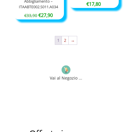
Abbigliamento –
€
17,80
ITAABTE002.S011.A034
Il
Il
€
27,90
€
33,90
prezzo
prezzo
originale
attuale
era:
è:
1
2
→
€33,90.
€27,90.
Vai al Negozio ...