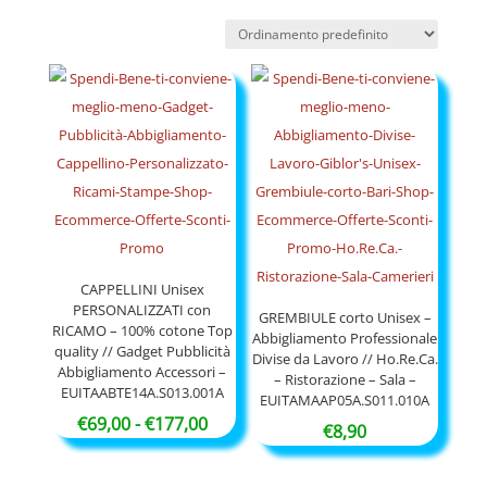
CAPPELLINI Unisex
PERSONALIZZATI con
GREMBIULE corto Unisex –
RICAMO – 100% cotone Top
Abbigliamento Professionale
quality // Gadget Pubblicità
Divise da Lavoro // Ho.Re.Ca.
Abbigliamento Accessori –
– Ristorazione – Sala –
EUITAABTE14A.S013.001A
EUITAMAAP05A.S011.010A
Fascia
€
69,00
-
€
177,00
€
8,90
di
prezzo: