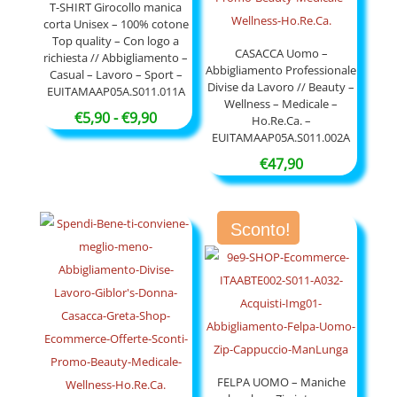
T-SHIRT Girocollo manica
corta Unisex – 100% cotone
Top quality – Con logo a
CASACCA Uomo –
richiesta // Abbigliamento –
Abbigliamento Professionale
Casual – Lavoro – Sport –
Divise da Lavoro // Beauty –
EUITAMAAP05A.S011.011A
Wellness – Medicale –
Fascia
€
5,90
-
€
9,90
Ho.Re.Ca. –
EUITAMAAP05A.S011.002A
di
prezzo:
€
47,90
da
€5,90
Sconto!
a
€9,90
FELPA UOMO – Maniche