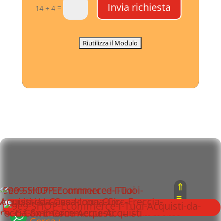
Invia richiesta
=
14 + 4
⇑
≡
⇓