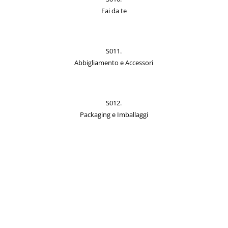
Fai da te
S011.
Abbigliamento e Accessori
S012.
Packaging e Imballaggi