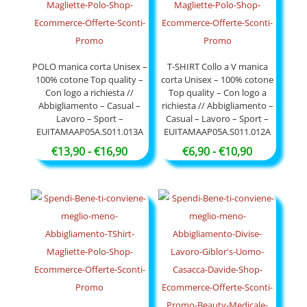
POLO manica corta Unisex –
T-SHIRT Collo a V manica
100% cotone Top quality –
corta Unisex – 100% cotone
Con logo a richiesta //
Top quality – Con logo a
Abbigliamento – Casual –
richiesta // Abbigliamento –
Lavoro – Sport –
Casual – Lavoro – Sport –
EUITAMAAP05A.S011.013A
EUITAMAAP05A.S011.012A
Fascia
Fascia
€
13,90
-
€
16,90
€
6,90
-
€
10,90
di
di
prezzo:
prezzo:
da
da
€13,90
€6,90
a
a
€16,90
€10,90