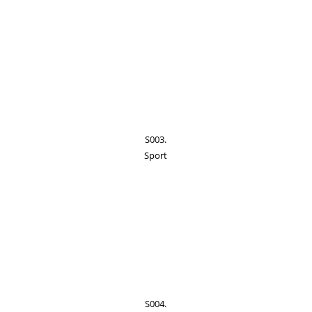
S003.
Sport
S004.