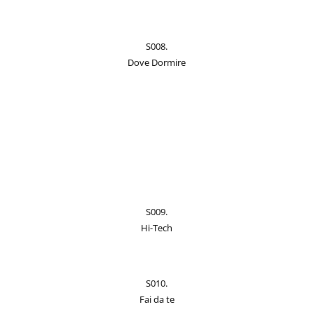
S008.
Dove Dormire
S009.
Hi-Tech
S010.
Fai da te