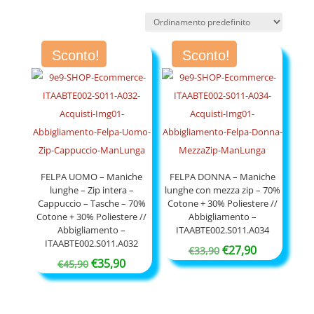
Sconto!
Sconto!
FELPA UOMO – Maniche
FELPA DONNA – Maniche
lunghe – Zip intera –
lunghe con mezza zip – 70%
Cappuccio – Tasche – 70%
Cotone + 30% Poliestere //
Cotone + 30% Poliestere //
Abbigliamento –
Abbigliamento –
ITAABTE002.S011.A034
ITAABTE002.S011.A032
Il
Il
€
27,90
€
33,90
Il
Il
€
35,90
€
45,90
prezzo
prezzo
prezzo
prezzo
originale
attuale
originale
attuale
era:
è: