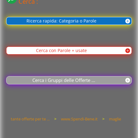
Cerca :
Ricerca rapida: Categoria o Parole
Cerca con Parole + usate
Cerca i Gruppi delle Offerte ...
tante offerte per te ...
>
www.Spendi-Bene.it
>
maglie