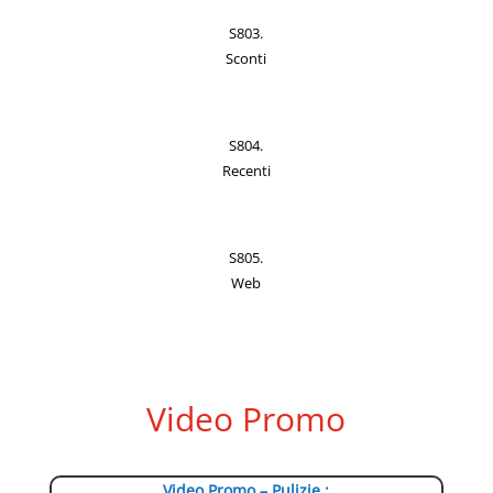
S803.
Sconti
S804.
Recenti
S805.
Web
Video Promo
Video Promo – Pulizie :