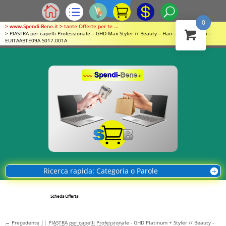
0
> www.Spendi-Bene.it > tante Offerte per te ...
> PIASTRA per capelli Professionale – GHD Max Styler // Beauty – Hair – Parrucchieri –
EUITAABTE09A.S017.001A
Ricerca rapida: Categoria o Parole
Scheda Offerta
←
Precedente || PIASTRA per capelli Professionale - GHD Platinum + Styler // Beauty -