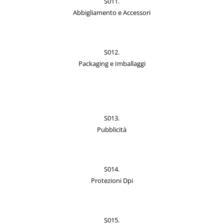
S011.
Abbigliamento e Accessori
S012.
Packaging e Imballaggi
S013.
Pubblicità
S014.
Protezioni Dpi
S015.