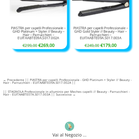
PIASTRA per capelli Professionale –
PIASTRA per capelli Professionale –
GHD Platinum + Styler // Beauty –
GHD Gold Styler // Beauty – Hair –
Hair – Parrucchieri –
Parrucchieri –
EUITAABTE09A.S017.002A
EUITAABTE09A.S017.003A
Il
Il
Il
Il
€
269,00
€
179,00
€
299,00
€
249,00
prezzo
prezzo
prezzo
prezzo
originale
attuale
originale
attuale
era:
è:
era:
è:
€299,00.
€269,00.
€249,00.
€179,00.
←
Precedente || PIASTRA per capelli Professionale - GHD Platinum + Styler // Beauty -
Hair - Parrucchieri - EUITAABTE09A.S017.002A ||
|| STAGNOLA Professionale in alluminio per Meches capelli // Beauty - Parrucchieri -
Hair - EUITAABTE07A.S017.003A || Successiva
→
Vai al Negozio ...