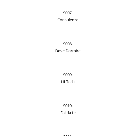
S007.
Consulenze
S008.
Dove Dormire
S009.
Hi-Tech
S010.
Fai da te