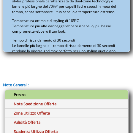
styler professionale caratterizzata da dual-zone technology e
lamelle più larghe del 70%* per capelli lisci e setosi in metà del
tempo, senza sottoporre il tuo capello a temperature estreme.
Temperatura ottimale di styling di 185°C
Temperature più alte danneggerebbero il capello, più basse
comprometterebbero il tuo look.
Tempo di riscaldamento di 30 secondi
Le lamelle più larghe e il tempo di riscaldamento di 30 secondi
rendono la piastra ghd max perfetta per uno styling quotidiano
veloce per tutti i tipi di capelli.
Voltaggio universale
Per ottenere sempre le migliori performance ovunque ti trovi.
Lamelle in ceramica più larghe e basculanti
Note Generali :
Con un rivestimento ultra gloss per eliminare l’effetto crespo e
donare extra lucentezza.
Prezzo
Design snello con lamelle smussate
Note Spedizione Offerta
Per ottenere velocemente e facilmente una piega liscia o mossa.
Zona Utilizzo Offerta
Cavo girevole di 2.7m
Cavo professionale per un maggior comfort durante lo styling
Validità Offerta
ovunque ti trovi.
Scadenza Utilizzo Offerta
Funzione sleep mode automatica