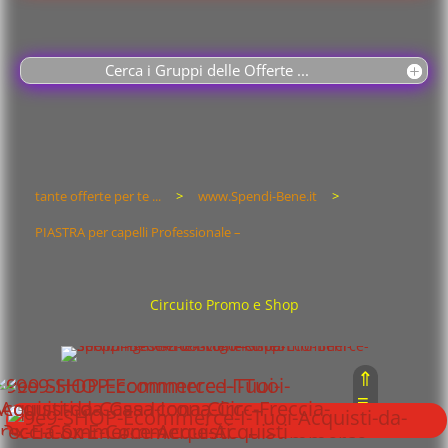
Cerca i Gruppi delle Offerte ...
tante offerte per te ...
>
www.Spendi-Bene.it
>
PIASTRA per capelli Professionale –
Circuito Promo e Shop
⇑
≡
⇓