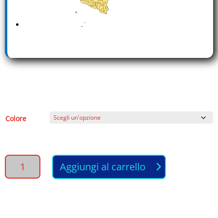
Colore
PIASTRA
Aggiungi al carrello
per
capelli
Professionale
-
GHD