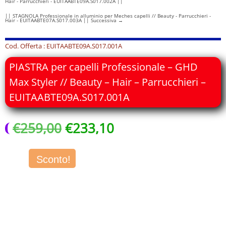
Hair - Parrucchieri - EUITAABTE09A.S017.002A ||
|| STAGNOLA Professionale in alluminio per Meches capelli // Beauty - Parrucchieri -
Hair - EUITAABTE07A.S017.003A || Successiva
→
Cod. Offerta : EUITAABTE09A.S017.001A
PIASTRA per capelli Professionale – GHD
Max Styler // Beauty – Hair – Parrucchieri –
EUITAABTE09A.S017.001A
Il
Il
€
259,00
€
233,10
prezzo
prezzo
originale
attuale
era:
è:
Sconto!
€259,00.
€233,10.