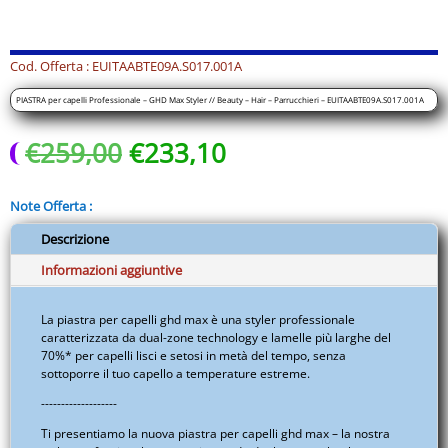
Max
Styler
//
Cod. Offerta : EUITAABTE09A.S017.001A
Beauty
PIASTRA per capelli Professionale – GHD Max Styler // Beauty – Hair – Parrucchieri – EUITAABTE09A.S017.001A
-
Hair
Il
Il
€
259,00
€
233,10
-
prezzo
prezzo
Parrucchieri
originale
attuale
-
Note Offerta :
era:
è:
EUITAABTE09A.S017.001A
€259,00.
€233,10.
Descrizione
quantità
Informazioni aggiuntive
La piastra per capelli ghd max è una styler professionale
caratterizzata da dual-zone technology e lamelle più larghe del
70%* per capelli lisci e setosi in metà del tempo, senza
sottoporre il tuo capello a temperature estreme.
-------------------
Ti presentiamo la nuova piastra per capelli ghd max – la nostra