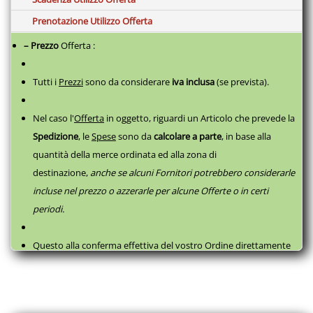
Prenotazione Utilizzo Offerta
– Prezzo
Offerta :
Tutti i
Prezzi
sono da considerare
iva inclusa
(se prevista).
Nel caso l'
Offerta
in oggetto, riguardi un Articolo che prevede la
Spedizione
, le
Spese
sono da
calcolare a parte
,
in base alla
quantità della merce ordinata ed alla zona di
destinazione,
anche se alcuni Fornitori potrebbero considerarle
incluse nel prezzo o azzerarle per alcune Offerte o in certi
periodi.
Questo alla conferma effettiva del vostro Ordine direttamente
con il fornitore, successivamente a questa
Prenotazione
, come
da
Termini e Condizioni
.