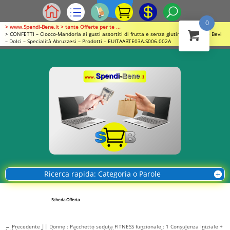
0
> www.Spendi-Bene.it > tante Offerte per te ...
> CONFETTI – Ciocco-Mandorla ai gusti assortiti di frutta e senza glutine // Mangi e Bevi
– Dolci – Specialità Abruzzesi – Prodotti – EUITAABTE03A.S006.002A
Ricerca rapida: Categoria o Parole
Scheda Offerta
←
Precedente || Donne : Pacchetto seduta FITNESS funzionale : 1 Consulenza Iniziale +