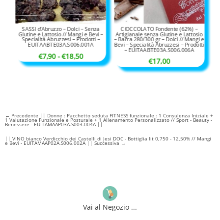
SASSI d’Abruzzo – Dolci – Senza
CIOCCOLATO Fondente (62%) –
Glutine e Lattosio // Mangi e Bevi –
Artigianale senza Glutine e Lattosio
Specialità Abruzzesi – Prodotti –
– Barra 280/300 gr – Dolci // Mangi e
EUITAABTE03A.S006.001A
Bevi – Specialità Abruzzesi – Prodotti
– EUITAABTE03A.S006.006A
Fascia
€
7,90
-
€
18,50
€
17,00
di
prezzo:
da
€7,90
a
←
Precedente || Donne : Pacchetto seduta FITNESS funzionale : 1 Consulenza Iniziale +
1 Valutazione Funzionale e Posturale + 1 Allenamento Personalizzato // Sport - Beauty -
€18,50
Benessere - EUITAMAAP03A.S003.004A ||
|| VINO bianco Verdicchio dei Castelli di Jesi DOC - Bottiglia lit 0,750 - 12,50% // Mangi
e Bevi - EUITAMAAP02A.S006.002A || Successiva
→
Vai al Negozio ...