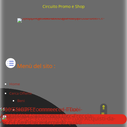
Circuito Promo e Shop
Menù del sito :
Home
Cerca Offerte
Beni
⇑
Servizi
≡
Prestazioni
⇓