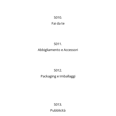
S010.
Fai da te
S011.
Abbigliamento e Accessori
S012.
Packaging e Imballaggi
S013.
Pubblicità