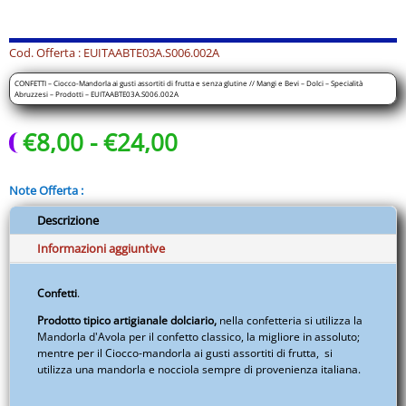
assortiti
di
frutta
Cod. Offerta : EUITAABTE03A.S006.002A
e
CONFETTI – Ciocco-Mandorla ai gusti assortiti di frutta e senza glutine // Mangi e Bevi – Dolci – Specialità
senza
Abruzzesi – Prodotti – EUITAABTE03A.S006.002A
glutine
Fascia
€
8,00
-
€
24,00
//
di
Mangi
prezzo:
e
Note Offerta :
da
Bevi
€8,00
-
Descrizione
a
Dolci
Informazioni aggiuntive
€24,00
-
Specialità
Confetti
.
Abruzzesi
Prodotto tipico artigianale dolciario,
nella confetteria si utilizza la
-
Mandorla d'Avola per il confetto classico, la migliore in assoluto;
Prodotti
mentre per il Ciocco-mandorla ai gusti assortiti di frutta, si
-
utilizza una mandorla e nocciola sempre di provenienza italiana.
EUITAABTE03A.S006.002A