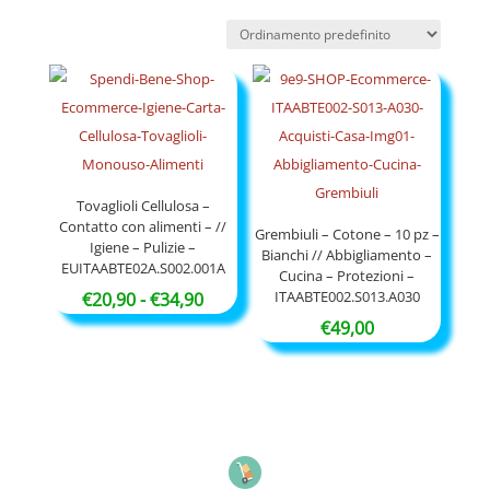
Tovaglioli Cellulosa –
Contatto con alimenti – //
Grembiuli – Cotone – 10 pz –
Igiene – Pulizie –
Bianchi // Abbigliamento –
EUITAABTE02A.S002.001A
Cucina – Protezioni –
ITAABTE002.S013.A030
Fascia
€
20,90
-
€
34,90
di
€
49,00
prezzo:
da
€20,90
a
€34,90