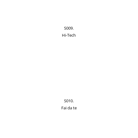
S009.
Hi-Tech
S010.
Fai da te