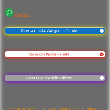
Cerca :
Ricerca rapida: Categoria o Parole
Cerca con Parole + usate
Cerca i Gruppi delle Offerte ...
tante offerte per te ...
>
www.Spendi-Bene.it
>
offerte