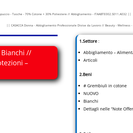
puccio - Tasche - 70% Cotone + 30% Poliestere // Abbigliamento - ITAABTE002.S011.A032 ||
|| CASACCA Donna - Abbigliamento Professionale Divise da Lavoro // Beauty - Wellness 
1.Settore
:
Bianchi //
Abbigliamento – Aliment
Articoli
tezioni –
2.Beni
# Grembiuli in cotone
NUOVO
Bianchi
Dettagli nelle “Note Offer