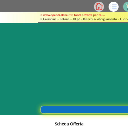
> www.Spendi-Bene.it > tante Offerte per te ...
> Grembiuli – Cotone – 10 pz – Bianchi // Abbigliamento – Cuci
Scheda Offerta