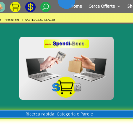
Home
Cerca Offerte
Sh
na – Protezioni – ITAABTE002.S013.A030
Ricerca rapida: Categoria o Parole