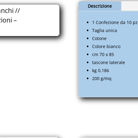
Abbigliamento
Descrizione
nchi //
-
Cucina
ioni –
1 Confezione da 10 pz
-
Taglia unica
Protezioni
Cotone
-
Colore bianco
ITAABTE002.S013.A030
quantità
cm 70 x 85
tascone laterale
kg 0,186
200 g/mq