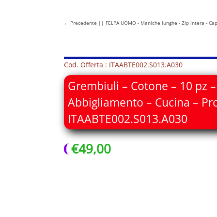
←
Precedente || FELPA UOMO - Maniche lunghe - Zip intera - Cap
Cod. Offerta : ITAABTE002.S013.A030
Grembiuli – Cotone – 10 pz – 
Abbigliamento – Cucina – Pro
ITAABTE002.S013.A030
€
49,00