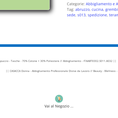
Categorie:
Abbigliamento e A
Tag:
abruzzo
,
cucina
,
grembi
sede
,
s013
,
spedizione
,
tera
puccio - Tasche - 70% Cotone + 30% Poliestere // Abbigliamento - ITAABTE002.S011.A032 ||
|| CASACCA Donna - Abbigliamento Professionale Divise da Lavoro // Beauty - Wellness 
Vai al Negozio ...