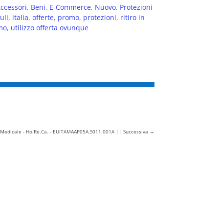
ccessori
,
Beni
,
E-Commerce
,
Nuovo
,
Protezioni
uli
,
italia
,
offerte
,
promo
,
protezioni
,
ritiro in
mo
,
utilizzo offerta ovunque
- Medicale - Ho.Re.Ca. - EUITAMAAP05A.S011.001A || Successiva
→