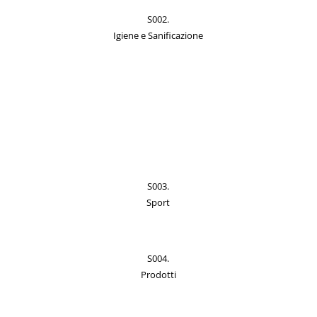
S002.
Igiene e Sanificazione
S003.
Sport
S004.
Prodotti