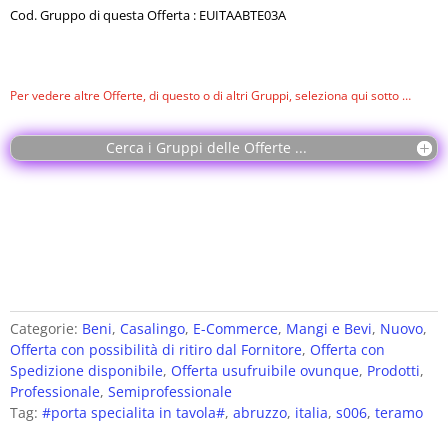
Cod. Gruppo di questa Offerta : EUITAABTE03A
Per vedere altre Offerte, di questo o di altri Gruppi, seleziona qui sotto …
Cerca i Gruppi delle Offerte ...
Categorie:
Beni
,
Casalingo
,
E-Commerce
,
Mangi e Bevi
,
Nuovo
,
Offerta con possibilità di ritiro dal Fornitore
,
Offerta con
Spedizione disponibile
,
Offerta usufruibile ovunque
,
Prodotti
,
Professionale
,
Semiprofessionale
Tag:
#porta specialita in tavola#
,
abruzzo
,
italia
,
s006
,
teramo