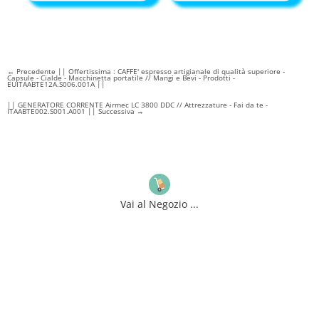
←
Precedente || Offertissima : CAFFE' espresso artigianale di qualità superiore -
Capsule - Cialde - Macchinetta portatile // Mangi e Bevi - Prodotti -
EUITAABTE12A.S006.001A ||
|| GENERATORE CORRENTE Airmec LC 3800 DDC // Attrezzature - Fai da te -
ITAABTE002.S001.A001 || Successiva
→
Vai al Negozio ...