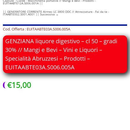
Capsule - Cialde - Macchinetta portatile // Mangi e Bevi - Prodotti -
EUITAABTE12A.S006.001A ||
|| GENERATORE CORRENTE Airmec LC 3800 DDC // Attrezzature - Fai da te -
ITAABTE002.S001.A001 || Successiva
→
Cod. Offerta : EUITAABTE03A.S006.005A
GENZIANA liquore digestivo – cl 50 – gradi
30% // Mangi e Bevi – Vini e Liquori –
Specialità Abruzzesi – Prodotti –
EUITAABTE03A.S006.005A
€
15,00