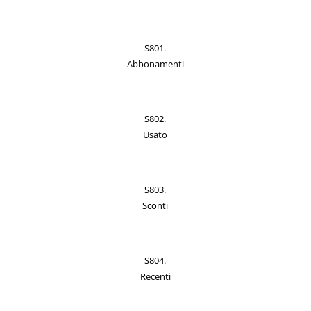
S801.
Abbonamenti
S802.
Usato
S803.
Sconti
S804.
Recenti