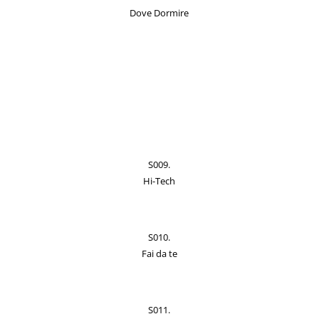
Dove Dormire
S009.
Hi-Tech
S010.
Fai da te
S011.