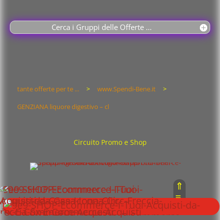
Cerca i Gruppi delle Offerte ...
tante offerte per te ...
>
www.Spendi-Bene.it
>
GENZIANA liquore digestivo – cl
Circuito Promo e Shop
⇑
≡
⇓