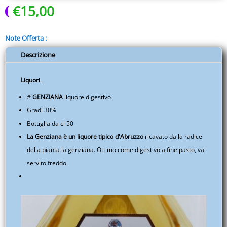
€
15,00
Bevi
-
Vini
Note Offerta :
e
Liquori
Descrizione
-
Specialità
Liquori
.
Abruzzesi
#
GENZIANA
liquore digestivo
-
Gradi 30%
Prodotti
-
Bottiglia da cl 50
EUITAABTE03A.S006.005A
La Genziana è un liquore tipico d'Abruzzo
ricavato dalla radice
quantità
della pianta la genziana. Ottimo come digestivo a fine pasto, va
servito freddo.