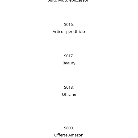
Auto Moto e Accessori
S016.
Articoli per Ufficio
S017.
Beauty
S018.
Officine
S800.
Offerte Amazon