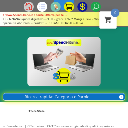
0
> www.Spendi-Bene.it > tante Offerte per te ...
> GENZIANA liquore digestivo – cl 50 – gradi 30% // Mangi e Bevi – Vini e Liquori –
Specialità Abruzzesi – Prodotti – EUITAABTE03A.S006.005A
Ricerca rapida: Categoria o Parole
Scheda Offerta
←
Precedente || Offertissima : CAFFE' espresso artigianale di qualità superiore -