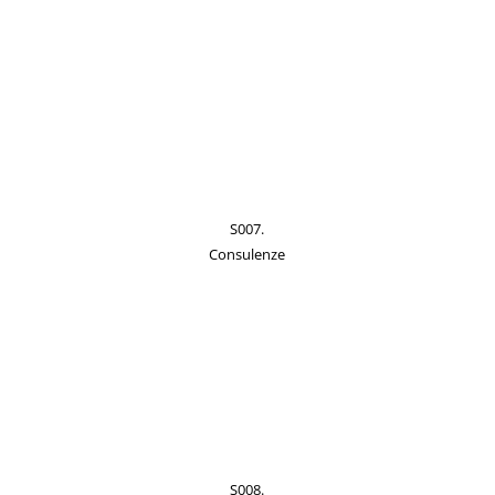
S007.
Consulenze
S008.