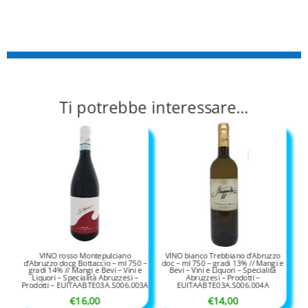
Ti potrebbe interessare…
VINO rosso Montepulciano
VINO bianco Trebbiano d’Abruzzo
d’Abruzzo docg Bottaccio – ml 750 –
doc – ml 750 – gradi 13% // Mangi e
gradi 14% // Mangi e Bevi – Vini e
Bevi – Vini e Liquori – Specialità
Liquori – Specialità Abruzzesi –
Abruzzesi – Prodotti –
Prodotti – EUITAABTE03A.S006.003A
EUITAABTE03A.S006.004A
€
16,00
€
14,00