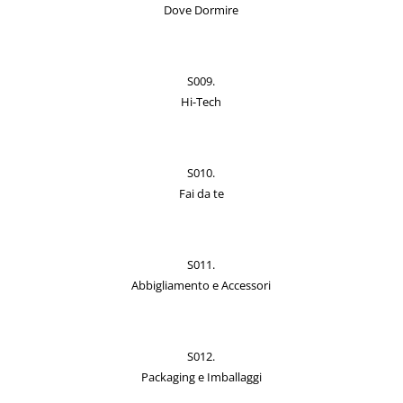
Dove Dormire
S009.
Hi-Tech
S010.
Fai da te
S011.
Abbigliamento e Accessori
S012.
Packaging e Imballaggi