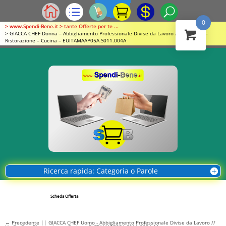
0
> www.Spendi-Bene.it > tante Offerte per te ...
> GIACCA CHEF Donna – Abbigliamento Professionale Divise da Lavoro // Ho.Re.Ca. –
Ristorazione – Cucina – EUITAMAAP05A.S011.004A
Ricerca rapida: Categoria o Parole
Scheda Offerta
←
Precedente || GIACCA CHEF Uomo - Abbigliamento Professionale Divise da Lavoro //