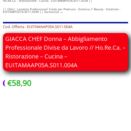
Ho.Re.Ca. - Ristorazione - Cucina - EUITAMAAP05A.S011.003A ||
|| CALLI : Lamette Professionali Credo per Pedicure - Estetica // Beauty - Estetiste -
EUITAABTE07A.S017.004A || Successiva
→
Cod. Offerta : EUITAMAAP05A.S011.004A
GIACCA CHEF Donna – Abbigliamento
Professionale Divise da Lavoro // Ho.Re.Ca. –
Ristorazione – Cucina –
EUITAMAAP05A.S011.004A
€
58,90