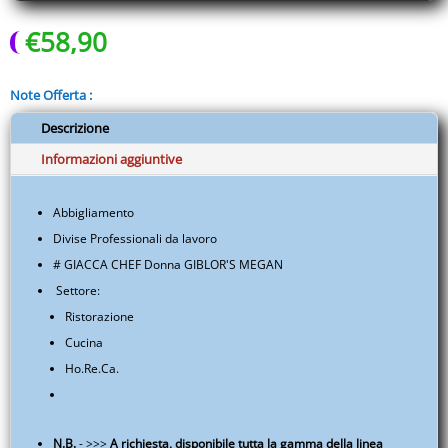
-
€
58,90
Ristorazione
-
Cucina
Note Offerta :
-
EUITAMAAP05A.S011.004A
Descrizione
quantità
Informazioni aggiuntive
Abbigliamento
Divise Professionali da lavoro
# GIACCA CHEF Donna GIBLOR'S MEGAN
Settore:
Ristorazione
Cucina
Ho.Re.Ca.
N.B.
- >>>
A richiesta, disponibile tutta la gamma della linea