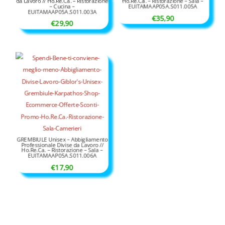
da Lavoro // Ho.Re.Ca. – Ristorazione
Ho.Re.Ca. – Ristorazione – Sala –
– Cucina –
EUITAMAAP05A.S011.005A
EUITAMAAP05A.S011.003A
€
35,90
€
29,90
GREMBIULE Unisex – Abbigliamento
Professionale Divise da Lavoro //
Ho.Re.Ca. – Ristorazione – Sala –
EUITAMAAP05A.S011.006A
€
17,90