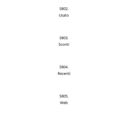
S802.
Usato
S803.
Sconti
S804.
Recenti
S805.
Web