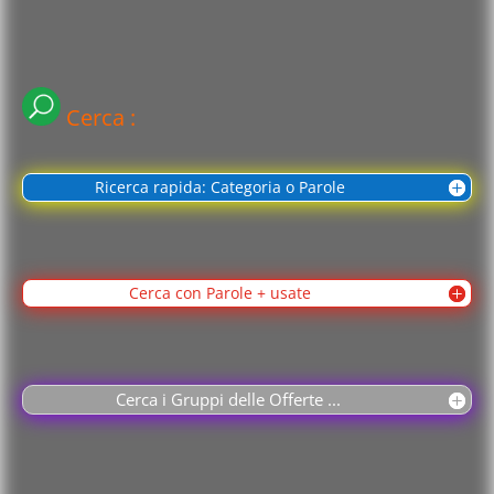
Cerca :
Ricerca rapida: Categoria o Parole
Cerca con Parole + usate
Cerca i Gruppi delle Offerte ...