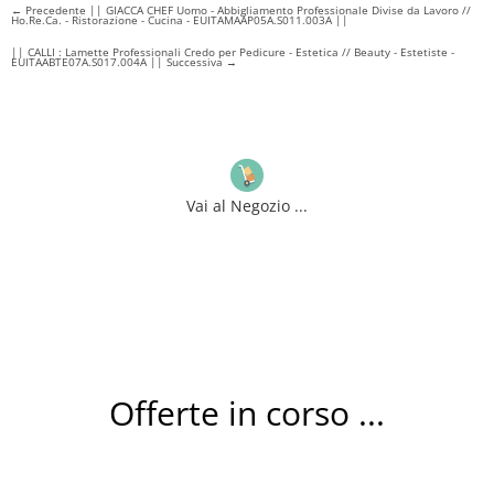
←
Precedente || GIACCA CHEF Uomo - Abbigliamento Professionale Divise da Lavoro //
Ho.Re.Ca. - Ristorazione - Cucina - EUITAMAAP05A.S011.003A ||
|| CALLI : Lamette Professionali Credo per Pedicure - Estetica // Beauty - Estetiste -
EUITAABTE07A.S017.004A || Successiva
→
Vai al Negozio ...
Offerte in corso ...