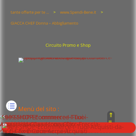
tante offerte per te ...
>
www.Spendi-Bene.it
>
GIACCA CHEF Donna – Abbigliamento
Circuito Promo e Shop
Menù del sito :
⇑
≡
⇓
Home