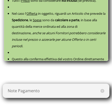
Tutti i
Prezzi
sono da considerare
iva inclusa
(se prevista).
Nel caso l'
Offerta
in oggetto, riguardi un Articolo che prevede la
Spedizione
, le
Spese
sono da
calcolare a parte
,
in base alla
quantità della merce ordinata ed alla zona di
destinazione,
anche se alcuni Fornitori potrebbero considerarle
incluse nel prezzo o azzerarle per alcune Offerte o in certi
periodi.
Questo alla conferma effettiva del vostro Ordine direttamente
con il fornitore, successivamente a questa
Prenotazione
, come
da
Termini e Condizioni
.
Note Pagamento