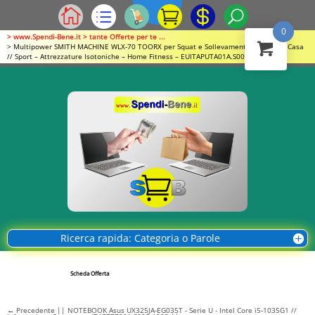
0
> www.Spendi-Bene.it > tante Offerte per te ...
> Multipower SMITH MACHINE WLX-70 TOORX per Squat e Sollevamento Pesi – per Casa
// Sport – Attrezzature Isotoniche – Home Fitness – EUITAPUTA01A.S003.005A
Ricerca rapida: Categoria o Parole
Scheda Offerta
←
Precedente || NOTEBOOK Asus UX325JA-EG035T - Serie U - Intel Core i5-1035G1 //