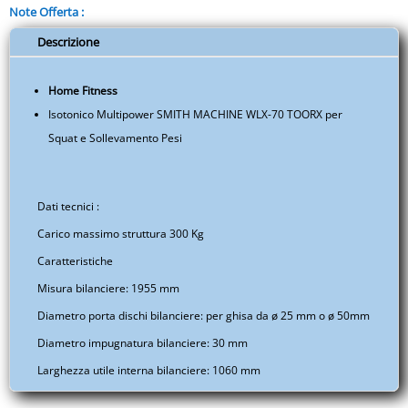
originale
attuale
Note Offerta :
era:
è:
Sport
€679,00.
€650,00.
-
Descrizione
Attrezzature
Isotoniche
Home Fitness
-
Isotonico Multipower SMITH MACHINE WLX-70 TOORX per
Home
Squat e Sollevamento Pesi
Fitness
-
EUITAPUTA01A.S003.005A
Dati tecnici :
quantità
Carico massimo struttura 300 Kg
Caratteristiche
Misura bilanciere: 1955 mm
Diametro porta dischi bilanciere: per ghisa da ø 25 mm o ø 50mm
Diametro impugnatura bilanciere: 30 mm
Larghezza utile interna bilanciere: 1060 mm
Altezze bilanciere: da 575 mm a 1855 mm