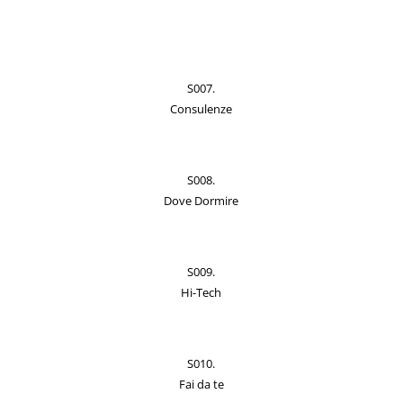
S007.
Consulenze
S008.
Dove Dormire
S009.
Hi-Tech
S010.
Fai da te