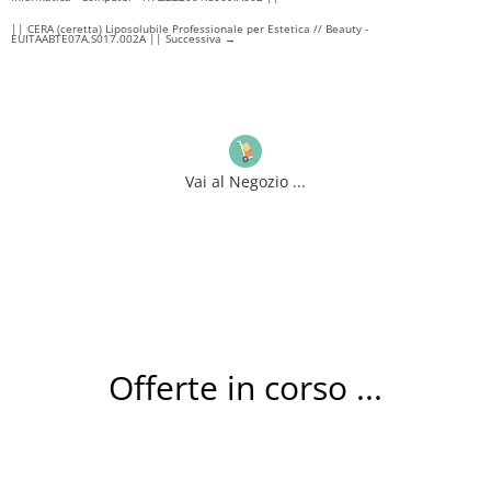
|| CERA (ceretta) Liposolubile Professionale per Estetica // Beauty -
EUITAABTE07A.S017.002A || Successiva
→
Vai al Negozio ...
Offerte in corso ...