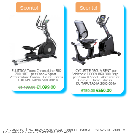
era:
è:
era:
è:
Sconto!
Sconto!
€650,00.
€550,00.
€1.050,00.
€950,00.
ELLITTICA Toorx Chrono Line ERX-
CYCLETTE RECUMBENT con
700 HRC – per Casa // Sport –
Schienale TOORX BRX-300 Ergo –
Attrezzature Cardio – Home Fitness
per Casa // Sport – Attrezzature
– EUITAPUTA01A.S003.001A
Cardio – Home Fitness –
EUITAPUTA01A.S003.004A
Il
Il
€
1.099,00
€
1.199,00
Il
Il
€
650,00
€
750,00
prezzo
prezzo
prezzo
prezzo
originale
attuale
originale
attuale
era:
è:
era:
è:
€1.199,00.
€1.099,00.
€750,00.
€650,00.
←
Precedente || NOTEBOOK Asus UX325JA-EG035T - Serie U - Intel Core i5-1035G1 //
Informatica - Computer - ITAZZZZ001.S009.A002 ||