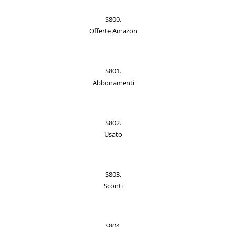
S800.
Offerte Amazon
S801.
Abbonamenti
S802.
Usato
S803.
Sconti
S804.