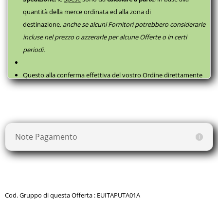
quantità della merce ordinata ed alla zona di
Certificazioni CE EN ISO 20957-1/957-4
destinazione,
anche se alcuni Fornitori potrebbero considerarle
Codice prodotto WLX-70
incluse nel prezzo o azzerarle per alcune Offerte o in certi
periodi.
Questo alla conferma effettiva del vostro Ordine direttamente
con il fornitore, successivamente a questa
Prenotazione
, come
da
Termini e Condizioni
.
Note Pagamento
Cod. Gruppo di questa Offerta : EUITAPUTA01A