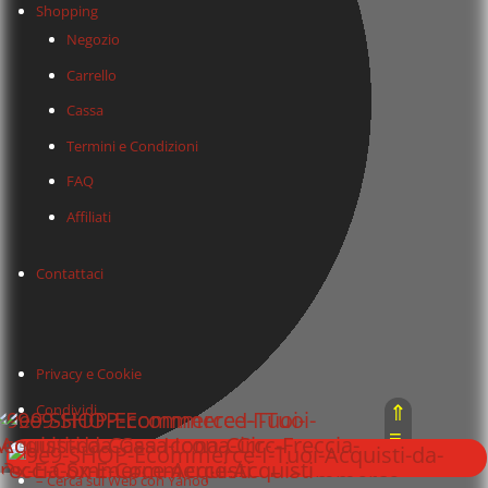
Shopping
Negozio
Carrello
Cassa
Termini e Condizioni
FAQ
Affiliati
Contattaci
Privacy e Cookie
⇑
Condividi
≡
– Cerca sul Web con Google
⇓
– Cerca sul Web con Yahoo