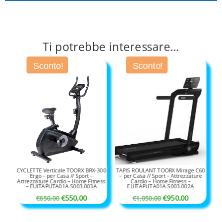
Ti potrebbe interessare…
Sconto!
Sconto!
CYCLETTE Verticale TOORX BRX-300
TAPIS ROULANT TOORX Mirage C60
Ergo – per Casa // Sport –
– per Casa // Sport – Attrezzature
Attrezzature Cardio – Home Fitness
Cardio – Home Fitness –
– EUITAPUTA01A.S003.003A
EUITAPUTA01A.S003.002A
Il
Il
Il
Il
€
550,00
€
950,00
€
650,00
€
1.050,00
prezzo
prezzo
prezzo
prezzo
originale
attuale
originale
attuale