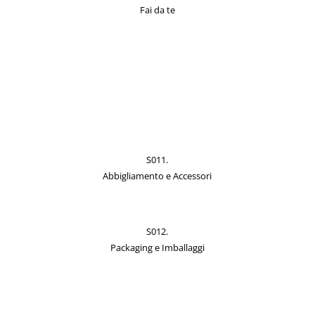
Fai da te
S011.
Abbigliamento e Accessori
S012.
Packaging e Imballaggi