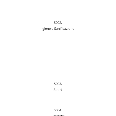
S002.
Igiene e Sanificazione
S003.
Sport
S004.
Prodotti