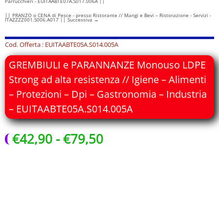
Parrucchieri - EUITAABTE07A.S017.006A ||
|| PRANZO o CENA di Pesce - presso Ristorante // Mangi e Bevi – Ristorazione - Servizi -
ITAZZZZ001.S006.A017 || Successiva
→
Cod. Offerta : EUITAABTE05A.S014.005A
GREMBIULI e PARANNANZE Monouso LDPE
Strong ad alta resistenza // Igiene – Alimenti
– Protezioni – Dpi – Gastronomia – Industria
– EUITAABTE05A.S014.005A
Fascia
€
42,90
-
€
79,50
di
prezzo:
da
€42,90
a
€79,50