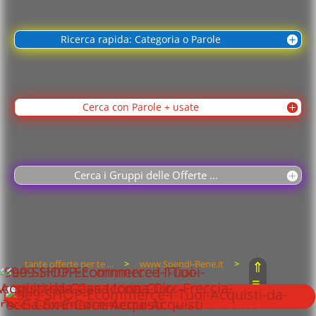
Ricerca rapida: Categoria o Parole
Cerca con Parole + usate
Cerca i Gruppi delle Offerte ...
⇑
tante offerte per te ...
>
www.Spendi-Bene.it
>
≡
GREMBIULI e PARANNANZE Monouso LDPE
⇓