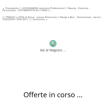
←
Precedente || ASCIUGAMANI monouso Professionali // Beauty - Estetiste -
Parrucchieri - EUITAABTE07A.S017.006A ||
|| PRANZO o CENA di Pesce - presso Ristorante // Mangi e Bevi – Ristorazione - Servizi -
ITAZZZZ001.S006.A017 || Successiva
→
Vai al Negozio ...
Offerte in corso ...