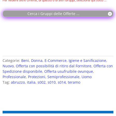
Per vedere altre Offerte, di questo o di altri Gruppi, seleziona qui sotto …
Cerca i Gruppi delle Offerte ...
Categorie:
Beni
,
Donna
,
E-Commerce
,
Igiene e Sanificazione
,
Nuovo
,
Offerta con possibilità di ritiro dal Fornitore
,
Offerta con
Spedizione disponibile
,
Offerta usufruibile ovunque
,
Professionale
,
Protezioni
,
Semiprofessionale
,
Uomo
Tag:
abruzzo
,
italia
,
s002
,
s010
,
s014
,
teramo