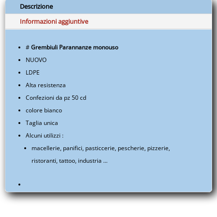
€42,90
Dpi
Descrizione
a
-
Informazioni aggiuntive
€79,50
Gastronomia
-
#
Grembiuli Parannanze monouso
Industria
NUOVO
-
EUITAABTE05A.S014.005A
LDPE
quantità
Alta resistenza
Confezioni da pz 50 cd
colore bianco
Taglia unica
Alcuni utilizzi :
macellerie, panifici, pasticcerie, pescherie, pizzerie,
ristoranti, tattoo, industria ...