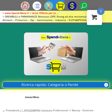
0
> www.Spendi-Bene.it > tante Offerte per te ...
> GREMBIULI e PARANNANZE Monouso LDPE Strong ad alta resistenza // Igiene –
Alimenti – Protezioni – Dpi – Gastronomia – Industria – EUITAABTE05A.S014.005A
Ricerca rapida: Categoria o Parole
Scheda Offerta
←
Precedente || ASCIUGAMANI monouso Professionali // Beauty - Estetiste -