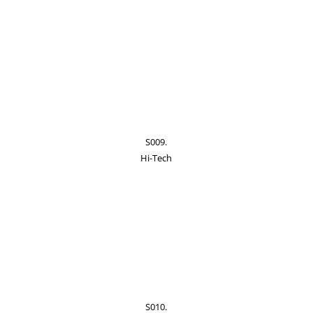
S009.
Hi-Tech
S010.