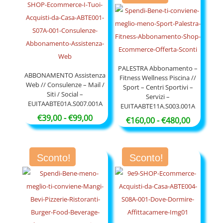
€60,00
a
€120,00
PALESTRA Abbonamento –
ABBONAMENTO Assistenza
Fitness Wellness Piscina //
Web // Consulenze – Mail /
Sport – Centri Sportivi –
Siti / Social –
Servizi –
EUITAABTE01A.S007.001A
EUITAABTE11A.S003.001A
Fascia
€
39,00
-
€
99,00
Fascia
€
160,00
-
€
480,00
di
di
prezzo:
prezzo:
da
Sconto!
Sconto!
da
€39,00
€160,00
a
a
€99,00
€480,00