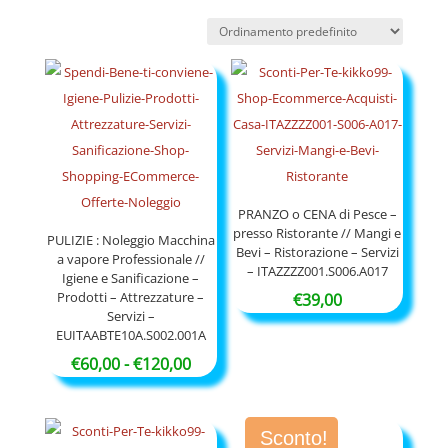
PRANZO o CENA di Pesce –
presso Ristorante // Mangi e
PULIZIE : Noleggio Macchina
Bevi – Ristorazione – Servizi
a vapore Professionale //
– ITAZZZZ001.S006.A017
Igiene e Sanificazione –
Prodotti – Attrezzature –
€
39,00
Servizi –
EUITAABTE10A.S002.001A
Fascia
€
60,00
-
€
120,00
di
prezzo:
Sconto!
da