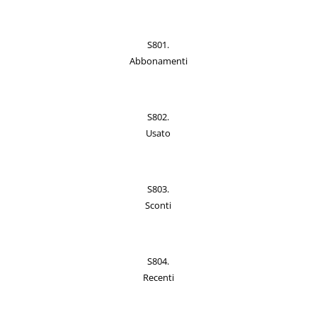
S801.
Abbonamenti
S802.
Usato
S803.
Sconti
S804.
Recenti