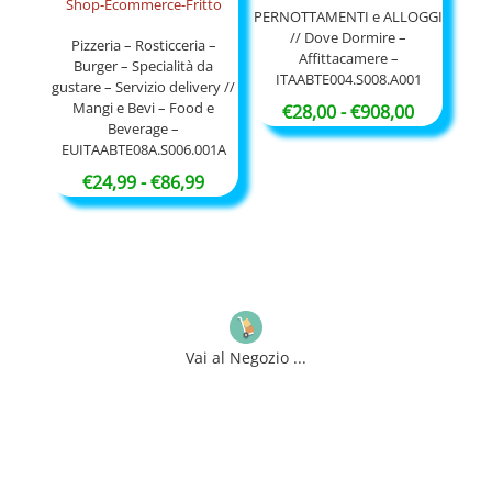
PERNOTTAMENTI e ALLOGGI
// Dove Dormire –
Pizzeria – Rosticceria –
Affittacamere –
Burger – Specialità da
ITAABTE004.S008.A001
gustare – Servizio delivery //
Mangi e Bevi – Food e
Fascia
€
28,00
-
€
908,00
Beverage –
di
EUITAABTE08A.S006.001A
prezzo:
Fascia
€
24,99
-
€
86,99
da
di
€28,00
prezzo:
a
da
€908,00
€24,99
a
€86,99
Vai al Negozio ...