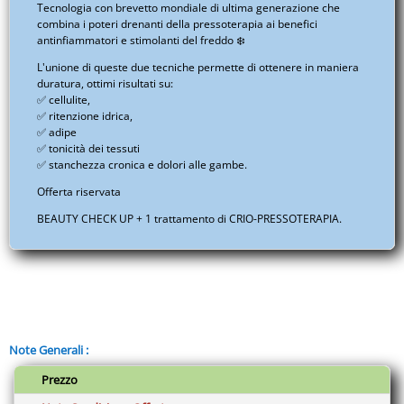
Tecnologia con brevetto mondiale di ultima generazione che
Tecnologia
combina i poteri drenanti della pressoterapia ai benefici
antinfiammatori e stimolanti del freddo ❄️
di
ultima
L'unione di queste due tecniche permette di ottenere in maniera
generazione
duratura, ottimi risultati su:
✅ cellulite,
//
✅ ritenzione idrica,
Beauty
✅ adipe
-
✅ tonicità dei tessuti
✅ stanchezza cronica e dolori alle gambe.
Estetica
-
Offerta riservata
Benessere
BEAUTY CHECK UP + 1 trattamento di CRIO-PRESSOTERAPIA.
-
EUITAMAAP03A.S017.003A
quantità
Note Generali :
Prezzo