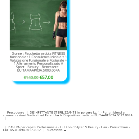
Donne : Pacchetto seduta FITNESS
funzionale : 1 Consulenza Iniziale + 1
Valutazione Funzionale e Posturale +
1 Allenamento Personalizzato //
Sport – Beauty – Benessere –
EUITAMAAP03A.S003.004A
Il
Il
€
57,00
€
140,00
prezzo
prezzo
originale
attuale
era:
è:
€140,00.
€57,00.
←
Precedente || DISINFETTANTE STERILIZZANTE in polvere kg. 1 - Per ambienti e
strumentazioni Medicali ed Estetiche // Dispositivo medico - EUITAABTE07A.S017.008A
||
|| PIASTRA per capelli Professionale - GHD Gold Styler // Beauty - Hair - Parrucchieri -
EUITAABTE09A.S017.003A || Successiva
→