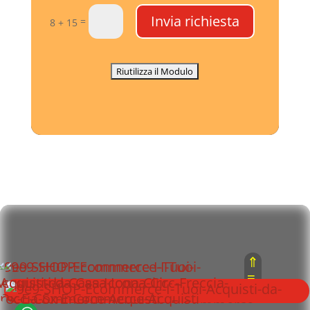
Invia richiesta
=
8 + 15
⇑
≡
⇓