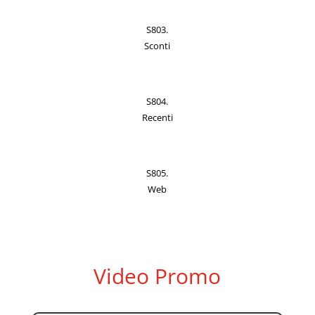
S803.
Sconti
S804.
Recenti
S805.
Web
Video Promo