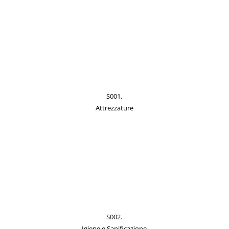
S001.
Attrezzature
S002.
Igiene e Sanificazione