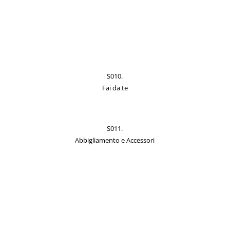
S010.
Fai da te
S011.
Abbigliamento e Accessori