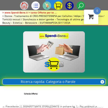
0
> www.Spendi-Bene.it > tante Offerte per te ...
> Donne : Trattamento di CRIO-PRESSOTERAPIA per Cellulite / Adipe / Ritenzione idrica /
Tonicità tessuti / Stanchezza e dolori gambe – Tecnologia di ultima generazione //
Beauty – Estetica – Benessere – EUITAMAAP03A.S017.003A
Ricerca rapida: Categoria o Parole
Scheda Offerta
←
Precedente || DISINFETTANTE STERILIZZANTE in polvere kg. 1 - Per ambienti e