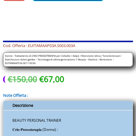
Trattamento
di
CRIO-
PRESSOTERAPIA
per
Cellulite
/
Cod. Offerta : EUITAMAAP03A.S003.003A
Adipe
Donne : Trattamento di CRIO-PRESSOTERAPIA per Cellulite / Adipe / Ritenzione idrica / Tonicità tessuti /
/
Stanchezza e dolori gambe – Tecnologia di ultima generazione // Beauty – Estetica – Benessere –
EUITAMAAP03A.S017.003A
Ritenzione
idrica
Il
Il
€
150,00
€
67,00
/
prezzo
prezzo
Tonicità
originale
attuale
tessuti
Note Offerta :
era:
è:
/
€150,00.
€67,00.
Descrizione
Stanchezza
e
BEAUTY PERSONAL TRAINER
dolori
gambe
𝐂𝐫𝐢𝐨-𝐏𝐫𝐞𝐬𝐬𝐨𝐭𝐞𝐫𝐚𝐩𝐢𝐚 (Donna) :
-