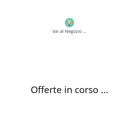
Vai al Negozio ...
Offerte in corso ...
Rotoli CARTA CHIMICA omologata per SCONTRINI
Cassa e Pos // Prodotti – Articoli per Ufficio –
EUITAABTE06A.S016.001A