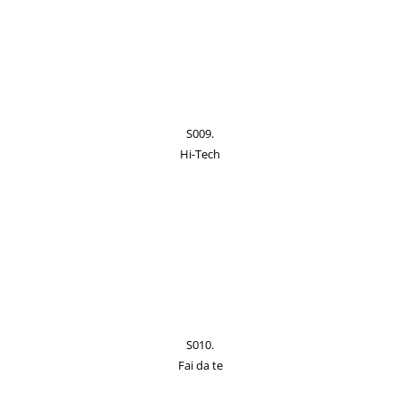
S009.
Hi-Tech
S010.
Fai da te