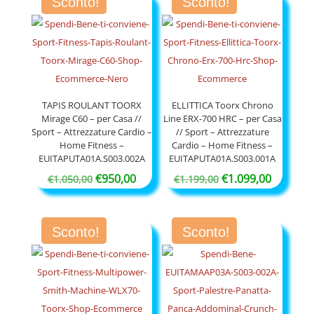
Sconto!
Sconto!
era:
è:
€650,00.
€550,00.
€750,00.
€650,00.
TAPIS ROULANT TOORX
ELLITTICA Toorx Chrono
Mirage C60 – per Casa //
Line ERX-700 HRC – per Casa
Sport – Attrezzature Cardio –
// Sport – Attrezzature
Home Fitness –
Cardio – Home Fitness –
EUITAPUTA01A.S003.002A
EUITAPUTA01A.S003.001A
Il
Il
Il
Il
€
950,00
€
1.099,00
€
1.050,00
€
1.199,00
prezzo
prezzo
prezzo
prezzo
originale
attuale
originale
attuale
Sconto!
Sconto!
era:
è:
era:
è:
€1.050,00.
€950,00.
€1.199,00.
€1.099,0