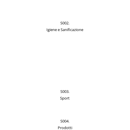
S002.
Igiene e Sanificazione
S003.
Sport
S004.
Prodotti