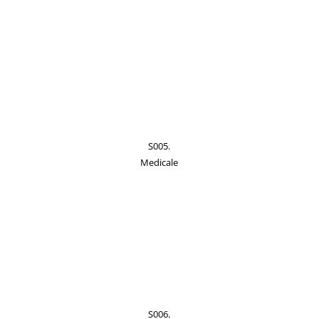
S005.
Medicale
S006.