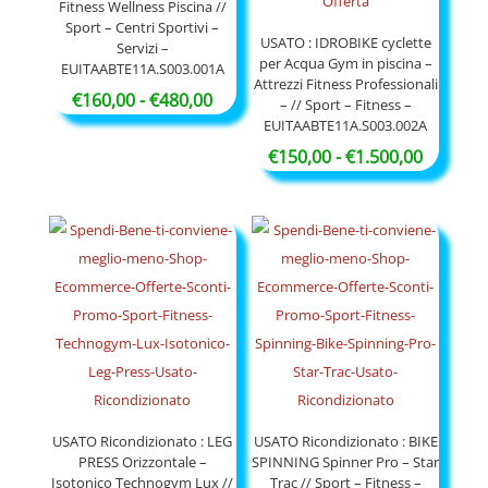
Fitness Wellness Piscina //
Sport – Centri Sportivi –
USATO : IDROBIKE cyclette
Servizi –
per Acqua Gym in piscina –
EUITAABTE11A.S003.001A
Attrezzi Fitness Professionali
Fascia
€
160,00
-
€
480,00
– // Sport – Fitness –
EUITAABTE11A.S003.002A
di
prezzo:
Fascia
€
150,00
-
€
1.500,00
da
di
€160,00
prezzo:
a
da
€480,00
€150,00
a
€1.500,
USATO Ricondizionato : LEG
USATO Ricondizionato : BIKE
PRESS Orizzontale –
SPINNING Spinner Pro – Star
Isotonico Technogym Lux //
Trac // Sport – Fitness –