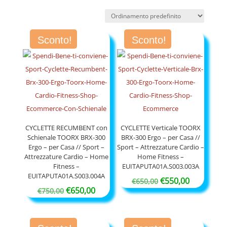
Sconto!
Sconto!
CYCLETTE RECUMBENT con
CYCLETTE Verticale TOORX
Schienale TOORX BRX-300
BRX-300 Ergo – per Casa //
Ergo – per Casa // Sport –
Sport – Attrezzature Cardio –
Attrezzature Cardio – Home
Home Fitness –
Fitness –
EUITAPUTA01A.S003.003A
EUITAPUTA01A.S003.004A
Il
Il
€
550,00
€
650,00
Il
Il
€
650,00
€
750,00
prezzo
prezzo
prezzo
prezzo
originale
attuale
originale
attuale
era:
è: