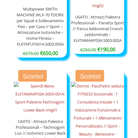
Multipower SMITH
MACHINE WLX-70 TOORX
USATO : Attrezzi Palestra
per Squat e Sollevamento
Professionali – Panatta Sport
Pesi – per Casa // Sport –
// Panca Addominal Crunch
Attrezzature Isotoniche –
(addominali) –
Home Fitness –
EUITAMAAP03A.S003.002A
EUITAPUTA01A.S003.005A
Il
Il
€
190,00
€
250,00
Il
Il
€
650,00
€
679,00
prezzo
prezzo
prezzo
prezzo
originale
attuale
originale
attuale
era:
è:
Sconto!
Sconto!
era:
è:
€250,00.
€190,00.
€679,00.
€650,00.
USATO : Attrezzi Palestra
Professionali – Technogym
Lux // Isotonico Lower Back