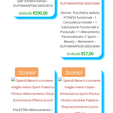
(per schiena bassa) –
EUITAMAAP03A.S003.001A
Il
Il
€
590,00
Donne : Pacchetto seduta
€
650,00
FITNESS funzionale : 1
prezzo
prezzo
Consulenza Iniziale + 1
originale
attuale
Valutazione Funzionale e
Posturale + 1 Allenamento
era:
è:
Personalizzato // Sport –
€650,00.
€590,00.
Beauty – Benessere –
EUITAMAAP03A.S003.004A
Il
Il
€
57,00
€
140,00
prezzo
prezzo
originale
attuale
Sconto!
Sconto!
era:
è:
€140,00.
€57,00.
PALESTRA Abbonamento –