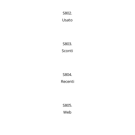
S802.
Usato
S803.
Sconti
S804.
Recenti
S805.
Web