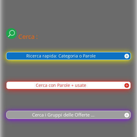
Cerca :
Ricerca rapida: Categoria o Parole
Cerca con Parole + usate
Cerca i Gruppi delle Offerte ...