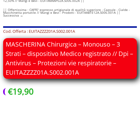
12,50% // Mangi e Bevi - EUITAMAAP02A.S006.002A ||
|| Offertissima : CAFFE' espresso artigianale di qualità superiore - Capsule - Cialde -
Macchinetta portatile // Mangi e Bevi - Prodotti - EUITAABTE12A.S006.001A ||
Successiva
→
Cod. Offerta : EUITAZZZZ01A.S002.001A
MASCHERINA Chirurgica – Monouso – 3
Strati – dispositivo Medico registrato // Dpi –
Antivirus – Protezioni vie respiratorie –
EUITAZZZZ01A.S002.001A
€
19,90