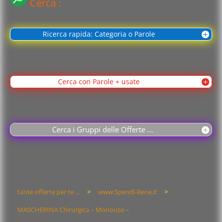
Cerca :
Ricerca rapida: Categoria o Parole
Cerca con Parole + usate
Cerca i Gruppi delle Offerte ...
tante offerte per te ...
>
www.Spendi-Bene.it
>
MASCHERINA Chirurgica – Monouso –