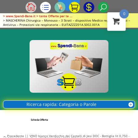
0
> www.Spendi-Bene.it > tante Offerte per te ...
> MASCHERINA Chirurgica – Monouso – 3 Strati – dispositivo Medico registrato // Dpi –
Antivirus – Protezioni vie respiratorie – EUITAZZZZ01A.S002.001A
Ricerca rapida: Categoria o Parole
Scheda Offerta
←
Precedente || VINO bianco Verdicchio dei Castelli di Jesi DOC - Bottiglia lit 0,750 -