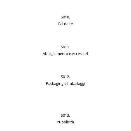
S010.
Fai da te
S011.
Abbigliamento e Accessori
S012.
Packaging e Imballaggi
S013.
Pubblicità