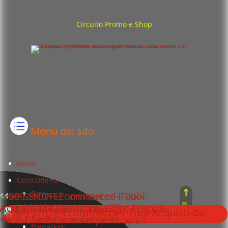
Circuito Promo e Shop
Menù del sito :
Home
Cerca Offerte
⇑
Beni
≡
Servizi
⇓
Prestazioni