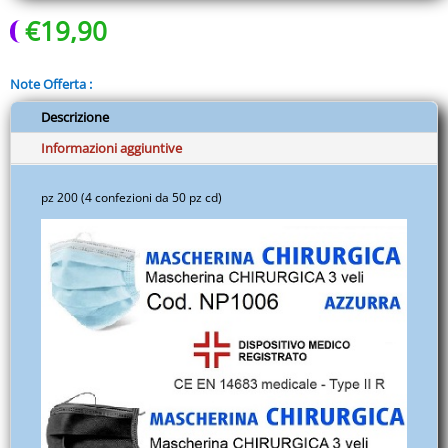
€
19,90
Dpi
-
Antivirus
Note Offerta :
-
Protezioni
Descrizione
vie
Informazioni aggiuntive
respiratorie
-
pz 200 (4 confezioni da 50 pz cd)
EUITAZZZZ01A.S002.001A
quantità