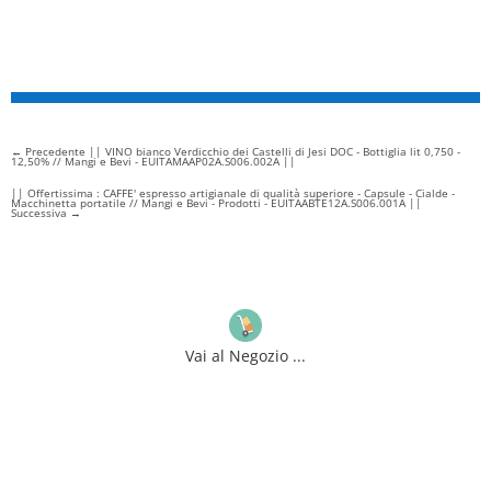
←
Precedente || VINO bianco Verdicchio dei Castelli di Jesi DOC - Bottiglia lit 0,750 -
12,50% // Mangi e Bevi - EUITAMAAP02A.S006.002A ||
|| Offertissima : CAFFE' espresso artigianale di qualità superiore - Capsule - Cialde -
Macchinetta portatile // Mangi e Bevi - Prodotti - EUITAABTE12A.S006.001A ||
Successiva
→
Vai al Negozio ...