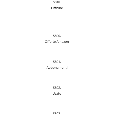
S018.
Officine
S800.
Offerte Amazon
S801.
Abbonamenti
S802.
Usato
S803.