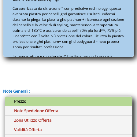
Caratterizzata da ultra-zone™ con predictive technology, questa
avanzata piastra per capelli ghd garantisce risultati uniformi
durante la piega. La piastra ghd platinum+ riconosce ogni sezione
del capello e la velocità di styling, mantenendo la temperatura
ottimale di 185°C e assicurando capelli 70% più forti**, 75% più
lucenti*** con 2 volte più protezione del colore. Utilizza la piastra
professionale ghd platinum+ con ghd bodyguard – heat protect
spray per risultati professionali.
La temperatura è monitorata 250 volte al secondo grazie ai
sensori infinity presenti su tutta la lamella, per adattare la
potenza in maniera costante e precisa. Qualsiasi sia il tuo tipo di
capello o la tecnica di styling, la piastra ghd platinum+ garantisce
la giusta temperatura in base alla necessità dei tuoi capelli, per
risultati personalizzati.
Note Generali :
Ogni lamella è levigata per assicurare un delicato scorrimento del
capello, mentre il fusto arrotondato è perfetto per creare ricci o
Prezzo
onde, qualsiasi sia il tuo tipo di capello. Il voltaggio universale ti
permette di utilizzare la piastra ovunque ti trovi, mentre la
Note Spedizione Offerta
funzione sleep-mode ti garantisce il massimo della tranquillità a
Zona Utilizzo Offerta
fine piega.
Validità Offerta