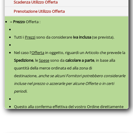
Scadenza Utilizzo Offerta
Prenotazione Utilizzo Offerta
– Prezzo
Offerta :
Tutti i
Prezzi
sono da considerare
iva inclusa
(se prevista).
Nel caso l'
Offerta
in oggetto, riguardi un Articolo che prevede la
Spedizione
, le
Spese
sono da
calcolare a parte
,
in base alla
quantità della merce ordinata ed alla zona di
destinazione,
anche se alcuni Fornitori potrebbero considerarle
incluse nel prezzo o azzerarle per alcune Offerte o in certi
periodi.
Questo alla conferma effettiva del vostro Ordine direttamente
con il fornitore, successivamente a questa
Prenotazione
, come
da
Termini e Condizioni
.