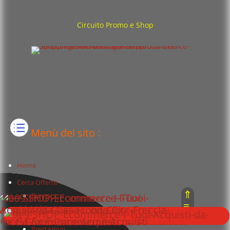
Circuito Promo e Shop
Menù del sito :
Home
Cerca Offerte
⇑
Beni
≡
Servizi
⇓
Prestazioni