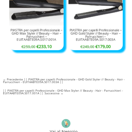
PIASTRA per capelli Professionale –
PIASTRA per capelli Professionale –
GHD Max Styler // Beauty – Hair –
GHD Gold Styler // Beauty – Hair –
Parrucchieri –
Parrucchieri –
EUITAABTE09A.S017.001A
EUITAABTE09A.S017.003A
Il
Il
Il
Il
€
233,10
€
179,00
€
259,00
€
249,00
prezzo
prezzo
prezzo
prezzo
originale
attuale
originale
attuale
era:
è:
era:
è:
€259,00.
€233,10.
€249,00.
€179,00.
←
Precedente || PIASTRA per capelli Professionale - GHD Gold Styler // Beauty - Hair -
Parrucchieri - EUITAABTE09A.S017.003A ||
|| PIASTRA per capelli Professionale - GHD Max Styler // Beauty - Hair - Parrucchieri -
EUITAABTE09A.S017.001A || Successiva
→
Vai al Negozio ...