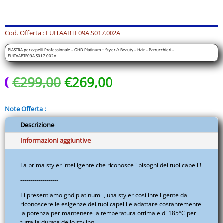
Platinum
+
Styler
Cod. Offerta : EUITAABTE09A.S017.002A
//
PIASTRA per capelli Professionale – GHD Platinum + Styler // Beauty – Hair – Parrucchieri –
Beauty
EUITAABTE09A.S017.002A
-
Il
Il
€
299,00
€
269,00
Hair
prezzo
prezzo
-
originale
attuale
Parrucchieri
Note Offerta :
era:
è:
-
€299,00.
€269,00.
EUITAABTE09A.S017.002A
Descrizione
quantità
Informazioni aggiuntive
La prima styler intelligente che riconosce i bisogni dei tuoi capelli!
-------------------
Ti presentiamo ghd platinum+, una styler così intelligente da
riconoscere le esigenze dei tuoi capelli e adattare costantemente
la potenza per mantenere la temperatura ottimale di 185°C per
tutta la durata dello styling.