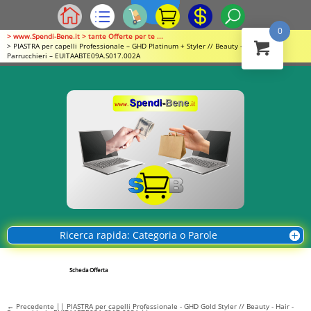
0
> www.Spendi-Bene.it > tante Offerte per te ...
> PIASTRA per capelli Professionale – GHD Platinum + Styler // Beauty – Hair –
Parrucchieri – EUITAABTE09A.S017.002A
Ricerca rapida: Categoria o Parole
Scheda Offerta
←
Precedente || PIASTRA per capelli Professionale - GHD Gold Styler // Beauty - Hair -