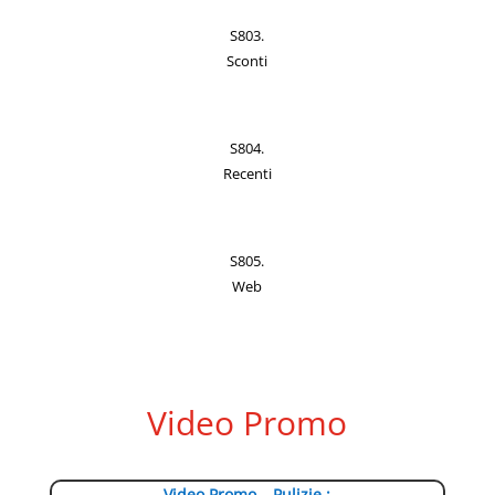
S803.
Sconti
S804.
Recenti
S805.
Web
Video Promo
Video Promo – Pulizie :