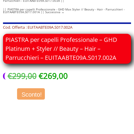
Parrucchieri - EUITAABTE09A.S017.003A ||
|| PIASTRA per capelli Professionale - GHD Max Styler // Beauty - Hair - Parrucchieri -
EUITAABTE09A.S017.001A || Successiva
→
Cod. Offerta : EUITAABTE09A.S017.002A
PIASTRA per capelli Professionale – GHD
Platinum + Styler // Beauty – Hair –
Parrucchieri – EUITAABTE09A.S017.002A
Il
Il
€
299,00
€
269,00
prezzo
prezzo
originale
attuale
era:
è:
Sconto!
€299,00.
€269,00.