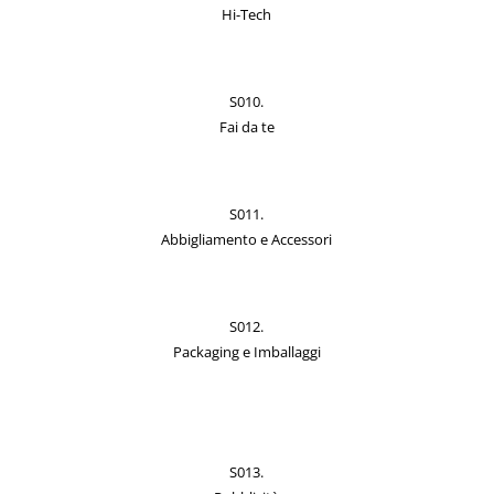
Hi-Tech
S010.
Fai da te
S011.
Abbigliamento e Accessori
S012.
Packaging e Imballaggi
S013.