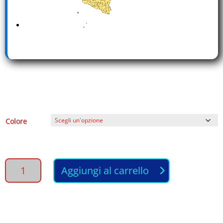
Colore
PIASTRA
Aggiungi al carrello
per
capelli
Professionale
-
GHD