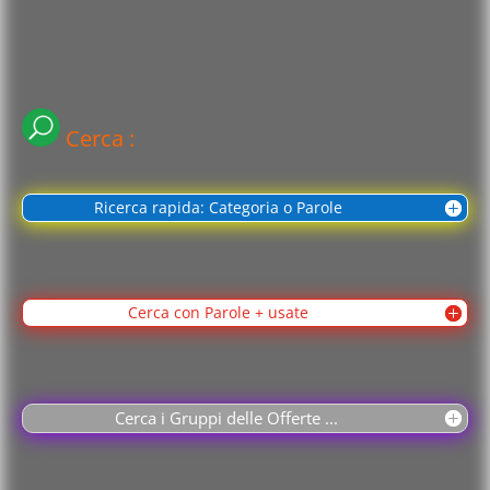
Cerca :
Ricerca rapida: Categoria o Parole
Cerca con Parole + usate
Cerca i Gruppi delle Offerte ...