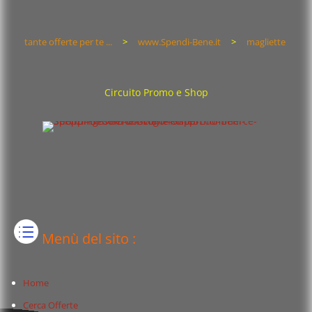
tante offerte per te ...
>
www.Spendi-Bene.it
>
magliette
Circuito Promo e Shop
Menù del sito :
Home
Cerca Offerte