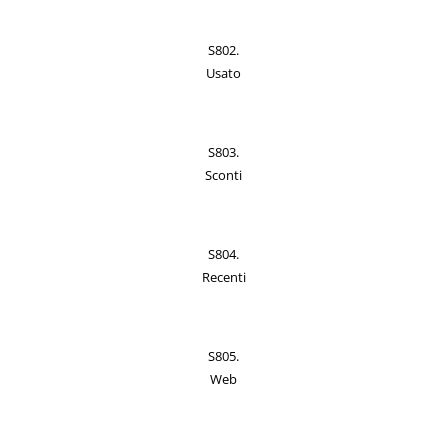
S802.
Usato
S803.
Sconti
S804.
Recenti
S805.
Web