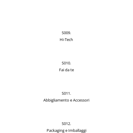
S009.
Hi-Tech
S010.
Fai da te
S011.
Abbigliamento e Accessori
S012.
Packaging e Imballaggi