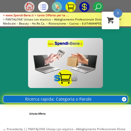
0
> www.Spendi-Bene.it > tante Offerte per te ...
> PANTALONE Unisex con elastico – Abbigliamento Professionale Divise da Lavoro //
Medicale – Beauty – Ho.Re.Ca. – Ristorazione – Cucina – EUITAMAAP05A.S011.015A
Ricerca rapida: Categoria o Parole
Scheda Offerta
←
Precedente || PANTALONE Unisex con elastico - Abbigliamento Professionale Divise