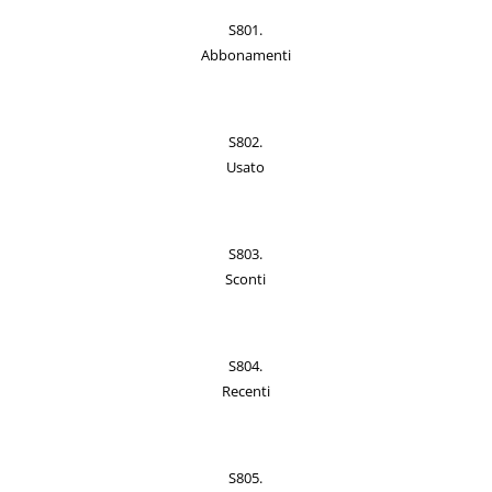
S801.
Abbonamenti
S802.
Usato
S803.
Sconti
S804.
Recenti
S805.