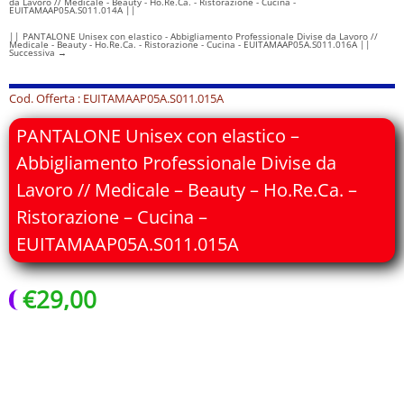
da Lavoro // Medicale - Beauty - Ho.Re.Ca. - Ristorazione - Cucina -
EUITAMAAP05A.S011.014A ||
|| PANTALONE Unisex con elastico - Abbigliamento Professionale Divise da Lavoro //
Medicale - Beauty - Ho.Re.Ca. - Ristorazione - Cucina - EUITAMAAP05A.S011.016A ||
Successiva
→
Cod. Offerta : EUITAMAAP05A.S011.015A
PANTALONE Unisex con elastico –
Abbigliamento Professionale Divise da
Lavoro // Medicale – Beauty – Ho.Re.Ca. –
Ristorazione – Cucina –
EUITAMAAP05A.S011.015A
€
29,00