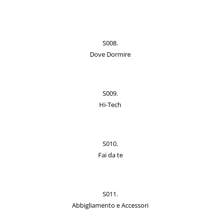
S008.
Dove Dormire
S009.
Hi-Tech
S010.
Fai da te
S011.
Abbigliamento e Accessori