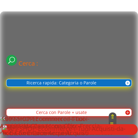
Cerca :
Ricerca rapida: Categoria o Parole
Cerca con Parole + usate
⇑
≡
⇓