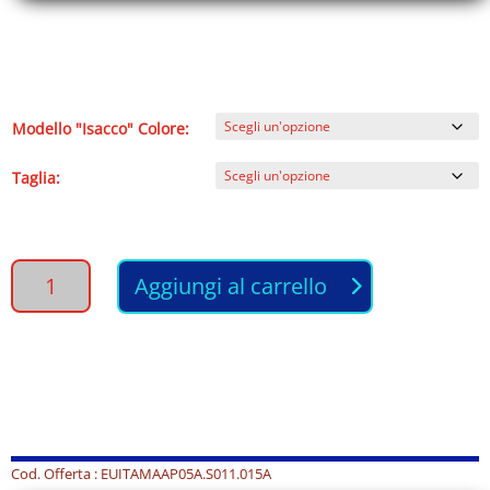
Modello "Isacco" Colore:
Taglia:
PANTALONE
Aggiungi al carrello
Unisex
con
elastico
-
Abbigliamento
Professionale
Divise
da
Cod. Offerta : EUITAMAAP05A.S011.015A