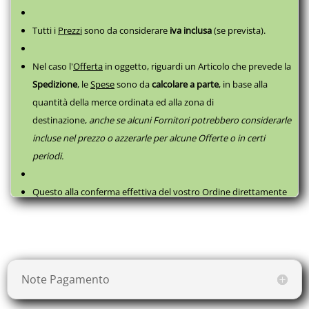
Aiuto cuoco, Alimentarista, Artigiano, Asa, Assistente alla
poltrona, Camice paziente, Chirurgo, Cuoco, Dentista,
Dermatologo, Dottore, Dottoressa, Estetista, Farmacista, Fiorista,
Tutti i
Prezzi
sono da considerare
iva inclusa
(se prevista).
Fisioterapista, Fruttivendolo, Gastronomo, Ginecologo,
Infermiera, Lavapiatti, Macellaio, Magazziniere, Massaggiatore,
Nel caso l'
Offerta
in oggetto, riguardi un Articolo che prevede la
Medico, Oss, Panettiere, Paramedico, Parucchiera, Pasticcere,
Pizzaiolo, Ricostruttrice unghie, Salumiere, Veterinario, Vivaista
Spedizione
, le
Spese
sono da
calcolare a parte
,
in base alla
quantità della merce ordinata ed alla zona di
destinazione,
anche se alcuni Fornitori potrebbero considerarle
incluse nel prezzo o azzerarle per alcune Offerte o in certi
periodi.
Questo alla conferma effettiva del vostro Ordine direttamente
con il fornitore, successivamente a questa
Prenotazione
, come
da
Termini e Condizioni
.
Note Pagamento