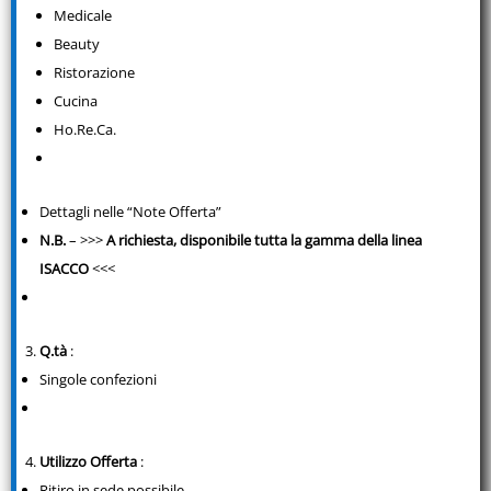
Medicale
Beauty
Ristorazione
Cucina
Ho.Re.Ca.
Dettagli nelle “Note Offerta”
N.B.
– >>>
A richiesta, disponibile tutta la gamma della linea
ISACCO
<<<
Q.tà
:
Singole confezioni
Utilizzo Offerta
:
Ritiro in sede possibile