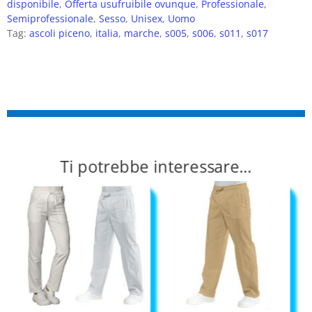
disponibile
,
Offerta usufruibile ovunque
,
Professionale
,
Semiprofessionale
,
Sesso
,
Unisex
,
Uomo
Tag:
ascoli piceno
,
italia
,
marche
,
s005
,
s006
,
s011
,
s017
Ti potrebbe interessare…