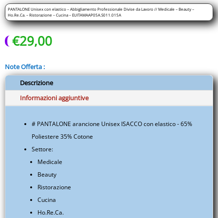
Lavoro
PANTALONE Unisex con elastico – Abbigliamento Professionale Divise da Lavoro // Medicale – Beauty –
//
Ho.Re.Ca. – Ristorazione – Cucina – EUITAMAAP05A.S011.015A
Medicale
€
29,00
-
Beauty
-
Note Offerta :
Ho.Re.Ca.
-
Descrizione
Ristorazione
Informazioni aggiuntive
-
Cucina
# PANTALONE arancione Unisex ISACCO con elastico - 65%
-
Poliestere 35% Cotone
EUITAMAAP05A.S011.015A
quantità
Settore:
Medicale
Beauty
Ristorazione
Cucina
Ho.Re.Ca.