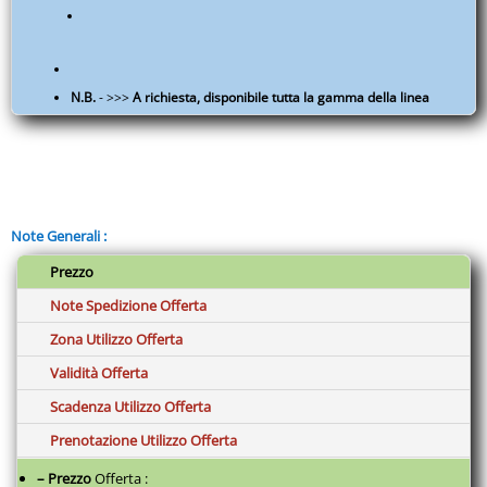
N.B.
- >>>
A richiesta, disponibile tutta la gamma della linea
ISACCO
<<<
Codice articolo
Note Generali :
044711
Prezzo
Questo pantalone presenta un laccio elastico corallo. Molto
utilizzato anche nel settore medicale, estetico, sanitario,
Note Spedizione Offerta
ospedaliero e alimentare. come divisa da lavoro medico ,
infermiere, per aziende di servizi, pulizie e cucin e cuoco.
Zona Utilizzo Offerta
Particolarità:
Validità Offerta
Colorato poliestere cotone
Scadenza Utilizzo Offerta
Peso materiale:
Prenotazione Utilizzo Offerta
125 Gr/m²
Professione:
– Prezzo
Offerta :